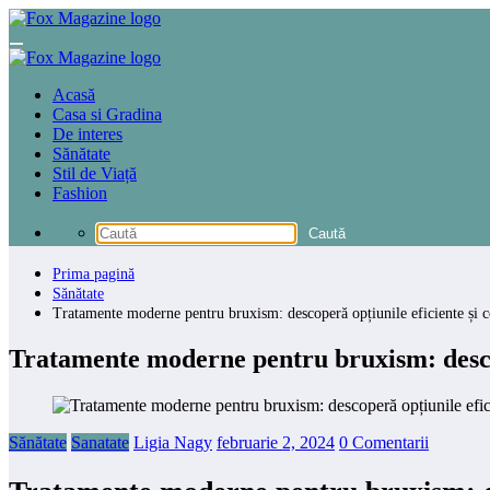
Sari
la
conținut
Acasă
Casa si Gradina
De interes
Sănătate
Stil de Viață
Fashion
Prima pagină
Sănătate
Tratamente moderne pentru bruxism: descoperă opțiunile eficiente și con
Tratamente moderne pentru bruxism: descope
Sănătate
Sanatate
Ligia Nagy
februarie 2, 2024
0 Comentarii