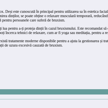
x. Deși este cunoscută în principal pentru utilizarea sa în estetica faci
irea dinților, se poate obține o relaxare musculară temporară, reducând a
ilă pentru persoanele care suferă de bruxism.
oți lua pentru a-ți proteja dinții în cazul bruxismului. Este recomandat s
i încerca tehnici de relaxare, cum ar fi yoga sau meditația, pentru a re
istă tratamente moderne disponibile pentru a ajuta la gestionarea și trata
dinții de uzura excesivă cauzată de bruxism.