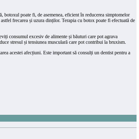
ală, botoxul poate fi, de asemenea, eficient în reducerea simptomelor
stfel frecarea și uzura dinților. Terapia cu botox poate fi efectuată de
ă eviți consumul excesiv de alimente și băuturi care pot agrava
duce stresul și tensiunea musculară care pot contribui la bruxism.
rea acestei afecțiuni. Este important să consulți un dentist pentru a