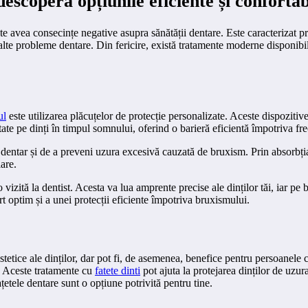
operă opțiunile eficiente și confortabil
avea consecințe negative asupra sănătății dentare. Este caracterizat prin
i alte probleme dentare. Din fericire, există tratamente moderne disponibil
ul
este utilizarea plăcuțelor de protecție personalizate. Aceste dispozitive 
te pe dinți în timpul somnului, oferind o barieră eficientă împotriva frecăr
 dentar și de a preveni uzura excesivă cauzată de bruxism. Prin absorbția ș
lare.
vizită la dentist. Acesta va lua amprente precise ale dinților tăi, iar pe 
t optim și a unei protecții eficiente împotriva bruxismului.
etice ale dinților, dar pot fi, de asemenea, benefice pentru persoanele ca
r. Aceste tratamente cu
fatete dinti
pot ajuta la protejarea dinților de uzur
țetele dentare sunt o opțiune potrivită pentru tine.