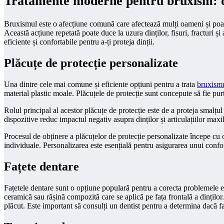
Tratamente moderne pentru bruxism: desc
Bruxismul este o afecțiune comună care afectează mulți oameni și poate 
Această acțiune repetată poate duce la uzura dinților, fisuri, fracturi ș
eficiente și confortabile pentru a-ți proteja dinții.
Plăcuțe de protecție personalizate
Una dintre cele mai comune și eficiente opțiuni pentru a trata
bruxism
material plastic moale. Plăcuțele de protecție sunt concepute să fie purta
Rolul principal al acestor plăcuțe de protecție este de a proteja smalțul
dispozitive reduc impactul negativ asupra dinților și articulațiilor maxi
Procesul de obținere a plăcuțelor de protecție personalizate începe cu o 
individuale. Personalizarea este esențială pentru asigurarea unui confor
Fațete dentare
Fațetele dentare sunt o opțiune populară pentru a corecta problemele est
ceramică sau rășină compozită care se aplică pe fața frontală a dințilo
plăcut. Este important să consulți un dentist pentru a determina dacă fa