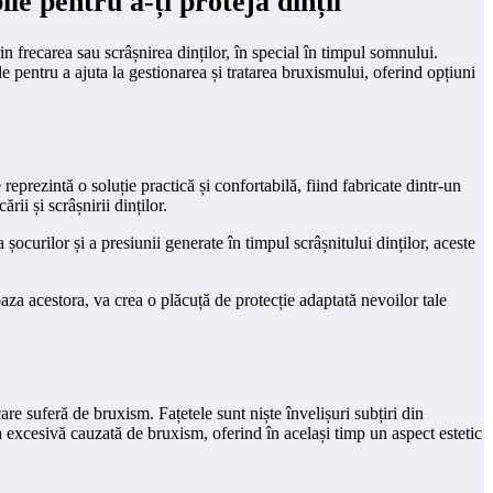
e pentru a-ți proteja dinții
 frecarea sau scrâșnirea dinților, în special în timpul somnului.
e pentru a ajuta la gestionarea și tratarea bruxismului, oferind opțiuni
reprezintă o soluție practică și confortabilă, fiind fabricate dintr-un
ii și scrâșnirii dinților.
ocurilor și a presiunii generate în timpul scrâșnitului dinților, aceste
baza acestora, va crea o plăcuță de protecție adaptată nevoilor tale
re suferă de bruxism. Fațetele sunt niște învelișuri subțiri din
a excesivă cauzată de bruxism, oferind în același timp un aspect estetic