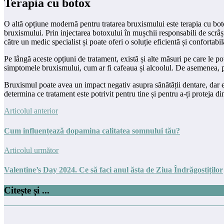
Terapia cu botox
O altă opțiune modernă pentru tratarea bruxismului este terapia cu boto
bruxismului. Prin injectarea botoxului în mușchii responsabili de scrâșn
către un medic specialist și poate oferi o soluție eficientă și confortab
Pe lângă aceste opțiuni de tratament, există și alte măsuri pe care le p
simptomele bruxismului, cum ar fi cafeaua și alcoolul. De asemenea, poț
Bruxismul poate avea un impact negativ asupra sănătății dentare, dar ex
determina ce tratament este potrivit pentru tine și pentru a-ți proteja 
Articolul anterior
Cum influențează dopamina calitatea somnului tău?
Articolul următor
Valentine’s Day 2024. Ce să faci anul ăsta de Ziua Îndrăgostiților
Citește și ...