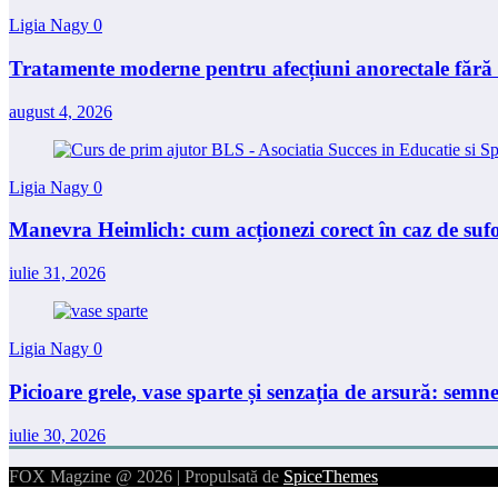
Ligia Nagy
0
Tratamente moderne pentru afecțiuni anorectale fără 
august 4, 2026
Ligia Nagy
0
Manevra Heimlich: cum acționezi corect în caz de suf
iulie 31, 2026
Ligia Nagy
0
Picioare grele, vase sparte și senzația de arsură: semne
iulie 30, 2026
FOX Magzine @ 2026 | Propulsată de
SpiceThemes