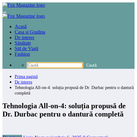
Sari
la
conținut
Acasă
Casa si Gradina
De interes
Sănătate
Stil de Viață
Fashion
Prima pagină
De interes
Tehnologia All-on-4: soluția propusă de Dr. Durbac pentru o dantură
completă
Tehnologia All-on-4: soluția propusă de
Dr. Durbac pentru o dantură completă