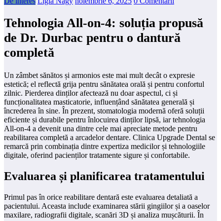
De interes
Ligia Nagy
noiembrie 6, 2025
0 Comentarii
Tehnologia All-on-4: soluția propusă
de Dr. Durbac pentru o dantură
completă
Un zâmbet sănătos și armonios este mai mult decât o expresie
estetică; el reflectă grija pentru sănătatea orală și pentru confortul
zilnic. Pierderea dinților afectează nu doar aspectul, ci și
funcționalitatea masticatorie, influențând sănătatea generală și
încrederea în sine. În prezent, stomatologia modernă oferă soluții
eficiente și durabile pentru înlocuirea dinților lipsă, iar tehnologia
All-on-4 a devenit una dintre cele mai apreciate metode pentru
reabilitarea completă a arcadelor dentare. Clinica Upgrade Dental se
remarcă prin combinația dintre expertiza medicilor și tehnologiile
digitale, oferind pacienților tratamente sigure și confortabile.
Evaluarea și planificarea tratamentului
Primul pas în orice reabilitare dentară este evaluarea detaliată a
pacientului. Aceasta include examinarea stării gingiilor și a oaselor
maxilare, radiografii digitale, scanări 3D și analiza mușcăturii. În