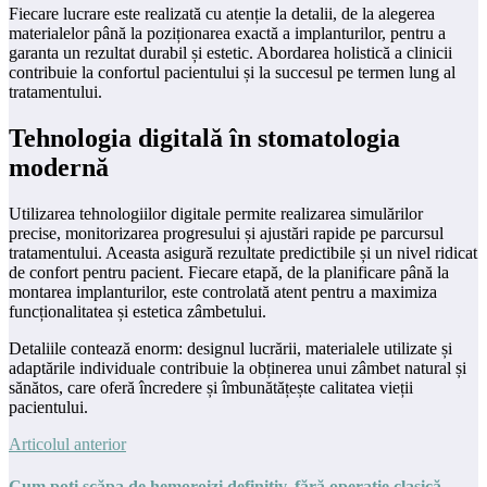
Fiecare lucrare este realizată cu atenție la detalii, de la alegerea
materialelor până la poziționarea exactă a implanturilor, pentru a
garanta un rezultat durabil și estetic. Abordarea holistică a clinicii
contribuie la confortul pacientului și la succesul pe termen lung al
tratamentului.
Tehnologia digitală în stomatologia
modernă
Utilizarea tehnologiilor digitale permite realizarea simulărilor
precise, monitorizarea progresului și ajustări rapide pe parcursul
tratamentului. Aceasta asigură rezultate predictibile și un nivel ridicat
de confort pentru pacient. Fiecare etapă, de la planificare până la
montarea implanturilor, este controlată atent pentru a maximiza
funcționalitatea și estetica zâmbetului.
Detaliile contează enorm: designul lucrării, materialele utilizate și
adaptările individuale contribuie la obținerea unui zâmbet natural și
sănătos, care oferă încredere și îmbunătățește calitatea vieții
pacientului.
Articolul anterior
Cum poți scăpa de hemoroizi definitiv, fără operație clasică