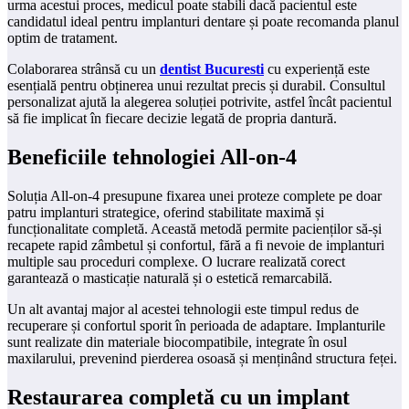
urma acestui proces, medicul poate stabili dacă pacientul este
candidatul ideal pentru implanturi dentare și poate recomanda planul
optim de tratament.
Colaborarea strânsă cu un
dentist Bucuresti
cu experiență este
esențială pentru obținerea unui rezultat precis și durabil. Consultul
personalizat ajută la alegerea soluției potrivite, astfel încât pacientul
să fie implicat în fiecare decizie legată de propria dantură.
Beneficiile tehnologiei All-on-4
Soluția All-on-4 presupune fixarea unei proteze complete pe doar
patru implanturi strategice, oferind stabilitate maximă și
funcționalitate completă. Această metodă permite pacienților să-și
recapete rapid zâmbetul și confortul, fără a fi nevoie de implanturi
multiple sau proceduri complexe. O lucrare realizată corect
garantează o masticație naturală și o estetică remarcabilă.
Un alt avantaj major al acestei tehnologii este timpul redus de
recuperare și confortul sporit în perioada de adaptare. Implanturile
sunt realizate din materiale biocompatibile, integrate în osul
maxilarului, prevenind pierderea osoasă și menținând structura feței.
Restaurarea completă cu un implant