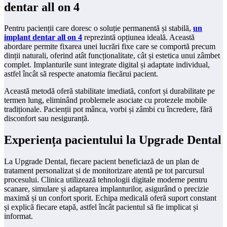
dentar all on 4
Pentru pacienții care doresc o soluție permanentă și stabilă,
un
implant dentar all on 4
reprezintă opțiunea ideală. Această
abordare permite fixarea unei lucrări fixe care se comportă precum
dinții naturali, oferind atât funcționalitate, cât și estetica unui zâmbet
complet. Implanturile sunt integrate digital și adaptate individual,
astfel încât să respecte anatomia fiecărui pacient.
Această metodă oferă stabilitate imediată, confort și durabilitate pe
termen lung, eliminând problemele asociate cu protezele mobile
tradiționale. Pacienții pot mânca, vorbi și zâmbi cu încredere, fără
disconfort sau nesiguranță.
Experiența pacientului la Upgrade Dental
La Upgrade Dental, fiecare pacient beneficiază de un plan de
tratament personalizat și de monitorizare atentă pe tot parcursul
procesului. Clinica utilizează tehnologii digitale moderne pentru
scanare, simulare și adaptarea implanturilor, asigurând o precizie
maximă și un confort sporit. Echipa medicală oferă suport constant
și explică fiecare etapă, astfel încât pacientul să fie implicat și
informat.