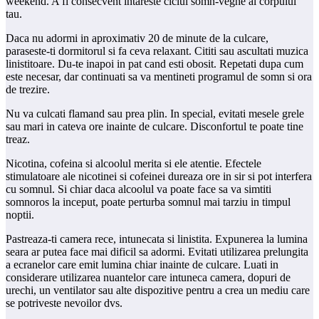
weekend. A fi consecvent intareste ciclul somn-veghe al corpului
tau.
Daca nu adormi in aproximativ 20 de minute de la culcare,
paraseste-ti dormitorul si fa ceva relaxant. Cititi sau ascultati muzica
linistitoare. Du-te inapoi in pat cand esti obosit. Repetati dupa cum
este necesar, dar continuati sa va mentineti programul de somn si ora
de trezire.
Nu va culcati flamand sau prea plin. In special, evitati mesele grele
sau mari in cateva ore inainte de culcare. Disconfortul te poate tine
treaz.
Nicotina, cofeina si alcoolul merita si ele atentie. Efectele
stimulatoare ale nicotinei si cofeinei dureaza ore in sir si pot interfera
cu somnul. Si chiar daca alcoolul va poate face sa va simtiti
somnoros la inceput, poate perturba somnul mai tarziu in timpul
noptii.
Pastreaza-ti camera rece, intunecata si linistita. Expunerea la lumina
seara ar putea face mai dificil sa adormi. Evitati utilizarea prelungita
a ecranelor care emit lumina chiar inainte de culcare. Luati in
considerare utilizarea nuantelor care intuneca camera, dopuri de
urechi, un ventilator sau alte dispozitive pentru a crea un mediu care
se potriveste nevoilor dvs.