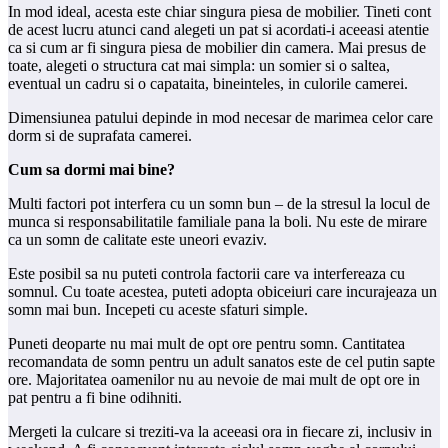
In mod ideal, acesta este chiar singura piesa de mobilier. Tineti cont
de acest lucru atunci cand alegeti un pat si acordati-i aceeasi atentie
ca si cum ar fi singura piesa de mobilier din camera. Mai presus de
toate, alegeti o structura cat mai simpla: un somier si o saltea,
eventual un cadru si o capataita, bineinteles, in culorile camerei.
Dimensiunea patului depinde in mod necesar de marimea celor care
dorm si de suprafata camerei.
Cum sa dormi mai bine?
Multi factori pot interfera cu un somn bun – de la stresul la locul de
munca si responsabilitatile familiale pana la boli. Nu este de mirare
ca un somn de calitate este uneori evaziv.
Este posibil sa nu puteti controla factorii care va interfereaza cu
somnul. Cu toate acestea, puteti adopta obiceiuri care incurajeaza un
somn mai bun. Incepeti cu aceste sfaturi simple.
Puneti deoparte nu mai mult de opt ore pentru somn. Cantitatea
recomandata de somn pentru un adult sanatos este de cel putin sapte
ore. Majoritatea oamenilor nu au nevoie de mai mult de opt ore in
pat pentru a fi bine odihniti.
Mergeti la culcare si treziti-va la aceeasi ora in fiecare zi, inclusiv in