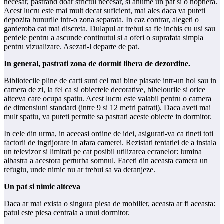
necesar, pastrand doar strictul necesar, si anume un pat si o noptiera.
Acest lucru este mai mult decat suficient, mai ales daca va puteti
depozita bunurile intr-o zona separata. In caz contrar, alegeti o
garderoba cat mai discreta. Dulapul ar trebui sa fie inchis cu usi sau
perdele pentru a ascunde continutul si a oferi o suprafata simpla
pentru vizualizare. Asezati-l departe de pat.
In general, pastrati zona de dormit libera de dezordine.
Bibliotecile pline de carti sunt cel mai bine plasate intr-un hol sau in
camera de zi, la fel ca si obiectele decorative, bibelourile si orice
altceva care ocupa spatiu. Acest lucru este valabil pentru o camera
de dimensiuni standard (intre 9 si 12 metri patrati). Daca aveti mai
mult spatiu, va puteti permite sa pastrati aceste obiecte in dormitor.
In cele din urma, in aceeasi ordine de idei, asigurati-va ca tineti toti
factorii de ingrijorare in afara camerei. Rezistati tentatiei de a instala
un televizor si limitati pe cat posibil utilizarea ecranelor: lumina
albastra a acestora perturba somnul. Faceti din aceasta camera un
refugiu, unde nimic nu ar trebui sa va deranjeze.
Un pat si nimic altceva
Daca ar mai exista o singura piesa de mobilier, aceasta ar fi aceasta:
patul este piesa centrala a unui dormitor.