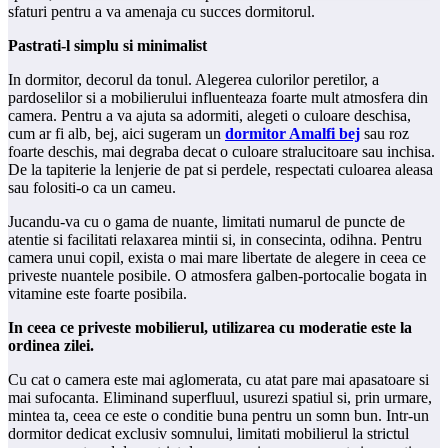
sfaturi pentru a va amenaja cu succes dormitorul.
Pastrati-l simplu si minimalist
In dormitor, decorul da tonul. Alegerea culorilor peretilor, a
pardoselilor si a mobilierului influenteaza foarte mult atmosfera din
camera. Pentru a va ajuta sa adormiti, alegeti o culoare deschisa,
cum ar fi alb, bej, aici sugeram un
dormitor Am
a
lfi bej
sau roz
foarte deschis, mai degraba decat o culoare stralucitoare sau inchisa.
De la tapiterie la lenjerie de pat si perdele, respectati culoarea aleasa
sau folositi-o ca un cameu.
Jucandu-va cu o gama de nuante, limitati numarul de puncte de
atentie si facilitati relaxarea mintii si, in consecinta, odihna. Pentru
camera unui copil, exista o mai mare libertate de alegere in ceea ce
priveste nuantele posibile. O atmosfera galben-portocalie bogata in
vitamine este foarte posibila.
In ceea ce priveste mobilierul, utilizarea cu moderatie este la
ordinea zilei.
Cu cat o camera este mai aglomerata, cu atat pare mai apasatoare si
mai sufocanta. Eliminand superfluul, usurezi spatiul si, prin urmare,
mintea ta, ceea ce este o conditie buna pentru un somn bun. Intr-un
dormitor dedicat exclusiv somnului, limitati mobilierul la strictul