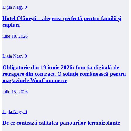
Ligia Nagy
0
Hotel Olănești – alegerea perfectă pentru familii și
cupluri
iulie 18, 2026
Ligia Nagy
0
Obligatorie din 19 iunie 2026: funcția digitală de
retragere din contract. O soluție românească pentru
magazinele WooCommerce
iulie 15, 2026
Ligia Nagy
0
De ce contează calitatea panourilor termoizolante