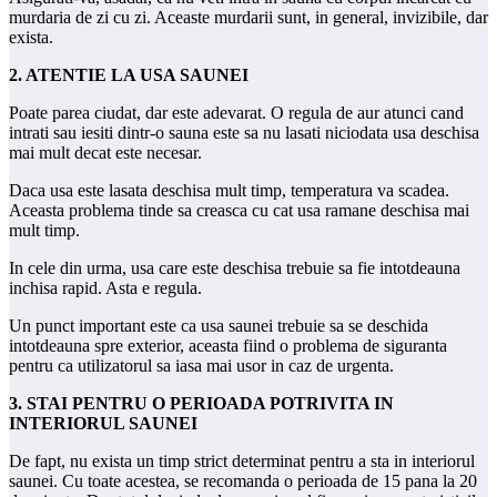
murdaria de zi cu zi. Aceaste murdarii sunt, in general, invizibile, dar
exista.
2. ATENTIE LA USA SAUNEI
Poate parea ciudat, dar este adevarat. O regula de aur atunci cand
intrati sau iesiti dintr-o sauna este sa nu lasati niciodata usa deschisa
mai mult decat este necesar.
Daca usa este lasata deschisa mult timp, temperatura va scadea.
Aceasta problema tinde sa creasca cu cat usa ramane deschisa mai
mult timp.
In cele din urma, usa care este deschisa trebuie sa fie intotdeauna
inchisa rapid. Asta e regula.
Un punct important este ca usa saunei trebuie sa se deschida
intotdeauna spre exterior, aceasta fiind o problema de siguranta
pentru ca utilizatorul sa iasa mai usor in caz de urgenta.
3. STAI PENTRU
O
PERIOADA
POTRIVITA
IN
INTERIORUL SAUNEI
De fapt, nu exista un timp strict determinat pentru a sta in interiorul
saunei. Cu toate acestea, se recomanda o perioada de 15 pana la 20