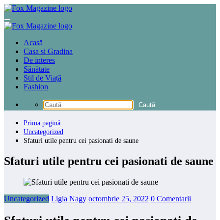
Sari
la
conținut
Acasă
Casa si Gradina
De interes
Sănătate
Stil de Viață
Fashion
Prima pagină
Uncategorized
Sfaturi utile pentru cei pasionati de saune
Sfaturi utile pentru cei pasionati de saune
Uncategorized
Ligia Nagy
octombrie 25, 2022
0 Comentarii