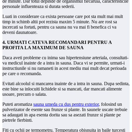
de minute. Dar totul depinde de organismul fiecaruia, caracteristicile
personale influenteaza si durata sederii.
Luati in considerare ca exista persoane care pot sta mult mai mult
timp in schimb altii pot rezista maxim 5 minute. Nu are rost sa
incercati sa fortati, pentru ca sauna nu va mai fi benefica ci va
deveni daunatoare.
4. URMATI CATEVA RECOMANDARI PENTRU A
PROFITA LA MAXIMUM DE SAUNA
Daca aveti probleme cu inima sau hipertensiune arteriala, consultati-
va medicul inainte de a intra in sauna. Daca vi se permite, urmati-i
instructiunile si nu ramaneti in acest mediu mai mult decat perioada
pe care o recomanda.
Evitati alcoolul si mancarea inainte de a intra in sauna. Dupa sedinta,
este bine sa inlocuiti lichidele si sa mancati, dar mancati alimente
usoare, precum o salata.
Puteti aromatiza
sauna umeda cu dus pentru exterior
, folosind un
pulverizator de esente sau frunze si plante. In saunele uscate trebuie
sa adaugati in apa esenta dorita sau sa asezati frunze si plante pe
pietrele fierbinti.
Fiti cu ochii pe termometru. Temperatura obisnuita in baile turcesti