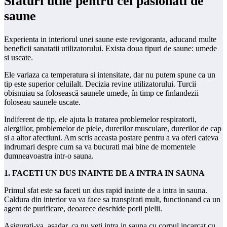
Sfaturi utile pentru cei pasionati de
saune
Experienta in interiorul unei saune este revigoranta, aducand multe
beneficii sanatatii utilizatorului. Exista doua tipuri de saune: umede
si uscate.
Ele variaza ca temperatura si intensitate, dar nu putem spune ca un
tip este superior celuilalt. Decizia revine utilizatorului. Turcii
obisnuiau sa folosească saunele umede, în timp ce finlandezii
foloseau saunele uscate.
Indiferent de tip, ele ajuta la tratarea problemelor respiratorii,
alergiilor, problemelor de piele, durerilor musculare, durerilor de cap
si a altor afectiuni. Am scris aceasta postare pentru a va oferi cateva
indrumari despre cum sa va bucurati mai bine de momentele
dumneavoastra intr-o sauna.
1. FACETI UN DUS INAINTE DE A INTRA IN SAUNA
Primul sfat este sa faceti un dus rapid inainte de a intra in sauna.
Caldura din interior va va face sa transpirati mult, functionand ca un
agent de purificare, deoarece deschide porii pielii.
Asigurati-va, asadar, ca nu veti intra in sauna cu corpul incarcat cu