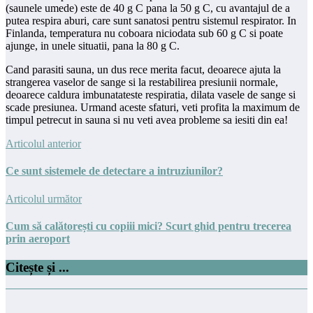
(saunele umede) este de 40 g C pana la 50 g C, cu avantajul de a
putea respira aburi, care sunt sanatosi pentru sistemul respirator. In
Finlanda, temperatura nu coboara niciodata sub 60 g C si poate
ajunge, in unele situatii, pana la 80 g C.
Cand parasiti sauna, un dus rece merita facut, deoarece ajuta la
strangerea vaselor de sange si la restabilirea presiunii normale,
deoarece caldura imbunatateste respiratia, dilata vasele de sange si
scade presiunea. Urmand aceste sfaturi, veti profita la maximum de
timpul petrecut in sauna si nu veti avea probleme sa iesiti din ea!
Articolul anterior
Ce sunt sistemele de detectare a intruziunilor?
Articolul următor
Cum să calătorești cu copiii mici? Scurt ghid pentru trecerea
prin aeroport
Citește și ...