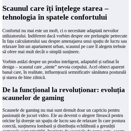
Scaunul care îți înțelege starea –
tehnologia în spatele confortului
Confortul nu mai este un moft, ci o necesitate adaptată nevoilor
utilizatorului. Indiferent dacă vorbim despre ore prelungite petrecute
în fața calculatorului sau despre amenajarea unui spațiu de lucru sau
relaxare într-un apartament urban, scaunul pe care îl alegem trebuie
să ofere mai mult decât o simplă susținere.
Vorbim astăzi despre un produs inteligent, adaptabil și rafinat în
design – scaunul care „simte” nevoia corpului. Acel obiect aparent
banal care, în realitate, influențează semnificativ sănătatea posturală
și starea de bine zilnică.
De la funcțional la revoluționar: evoluția
scaunelor de gaming
Scaunele de gaming nu mai sunt demult doar un capriciu pentru
pasionații de jocuri video. Ele au devenit o alegere firească pentru
oricine își dorește un spațiu de lucru sau de relaxare în care postura
corectă, susținerea lombară și distribuția echilibrată a greutății