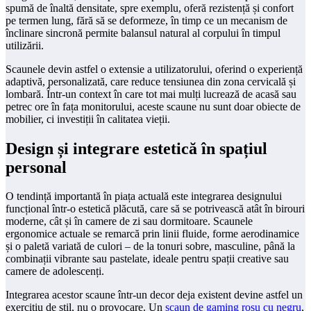
spumă de înaltă densitate, spre exemplu, oferă rezistență și confort
pe termen lung, fără să se deformeze, în timp ce un mecanism de
înclinare sincronă permite balansul natural al corpului în timpul
utilizării.
Scaunele devin astfel o extensie a utilizatorului, oferind o experiență
adaptivă, personalizată, care reduce tensiunea din zona cervicală și
lombară. Într-un context în care tot mai mulți lucrează de acasă sau
petrec ore în fața monitorului, aceste scaune nu sunt doar obiecte de
mobilier, ci investiții în calitatea vieții.
Design și integrare estetică în spațiul
personal
O tendință importantă în piața actuală este integrarea designului
funcțional într-o estetică plăcută, care să se potrivească atât în birouri
moderne, cât și în camere de zi sau dormitoare. Scaunele
ergonomice actuale se remarcă prin linii fluide, forme aerodinamice
și o paletă variată de culori – de la tonuri sobre, masculine, până la
combinații vibrante sau pastelate, ideale pentru spații creative sau
camere de adolescenți.
Integrarea acestor scaune într-un decor deja existent devine astfel un
exercițiu de stil, nu o provocare. Un
scaun de gaming roșu cu negru
,