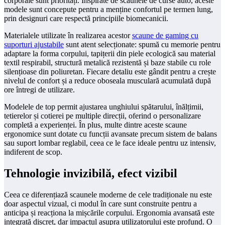
corporale sunt priorități. Inspirate de scaunele de curse auto, aceste
modele sunt concepute pentru a menține confortul pe termen lung,
prin designuri care respectă principiile biomecanicii.
Materialele utilizate în realizarea acestor
scaune de gaming cu
suporturi ajustabile
sunt atent selecționate: spumă cu memorie pentru
adaptare la forma corpului, tapițerii din piele ecologică sau material
textil respirabil, structură metalică rezistentă și baze stabile cu role
silențioase din poliuretan. Fiecare detaliu este gândit pentru a crește
nivelul de confort și a reduce oboseala musculară acumulată după
ore întregi de utilizare.
Modelele de top permit ajustarea unghiului spătarului, înălțimii,
tetierelor și cotierei pe multiple direcții, oferind o personalizare
completă a experienței. În plus, multe dintre aceste scaune
ergonomice sunt dotate cu funcții avansate precum sistem de balans
sau suport lombar reglabil, ceea ce le face ideale pentru uz intensiv,
indiferent de scop.
Tehnologie invizibilă, efect vizibil
Ceea ce diferențiază scaunele moderne de cele tradiționale nu este
doar aspectul vizual, ci modul în care sunt construite pentru a
anticipa și reacționa la mișcările corpului. Ergonomia avansată este
integrată discret, dar impactul asupra utilizatorului este profund. O