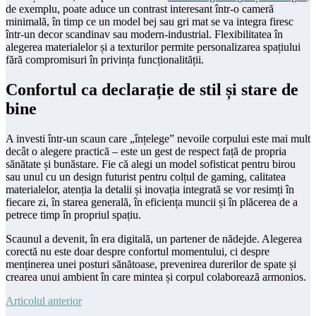
de exemplu, poate aduce un contrast interesant într-o cameră
minimală, în timp ce un model bej sau gri mat se va integra firesc
într-un decor scandinav sau modern-industrial. Flexibilitatea în
alegerea materialelor și a texturilor permite personalizarea spațiului
fără compromisuri în privința funcționalității.
Confortul ca declarație de stil și stare de
bine
A investi într-un scaun care „înțelege” nevoile corpului este mai mult
decât o alegere practică – este un gest de respect față de propria
sănătate și bunăstare. Fie că alegi un model sofisticat pentru birou
sau unul cu un design futurist pentru colțul de gaming, calitatea
materialelor, atenția la detalii și inovația integrată se vor resimți în
fiecare zi, în starea generală, în eficiența muncii și în plăcerea de a
petrece timp în propriul spațiu.
Scaunul a devenit, în era digitală, un partener de nădejde. Alegerea
corectă nu este doar despre confortul momentului, ci despre
menținerea unei posturi sănătoase, prevenirea durerilor de spate și
crearea unui ambient în care mintea și corpul colaborează armonios.
Articolul anterior