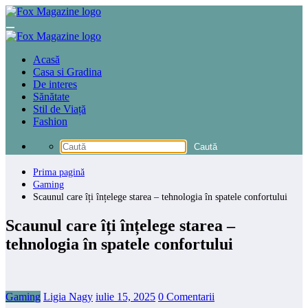
Sari
la
conținut
Acasă
Casa si Gradina
De interes
Sănătate
Stil de Viață
Fashion
Prima pagină
Gaming
Scaunul care îți înțelege starea – tehnologia în spatele confortului
Scaunul care îți înțelege starea –
tehnologia în spatele confortului
Gaming
Ligia Nagy
iulie 15, 2025
0 Comentarii