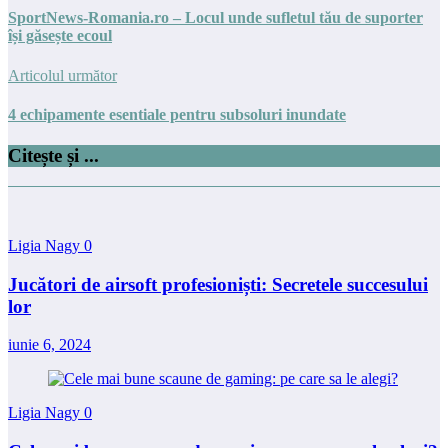
SportNews-Romania.ro – Locul unde sufletul tău de suporter
își găsește ecoul
Articolul următor
4 echipamente esentiale pentru subsoluri inundate
Citește și ...
Ligia Nagy
0
Jucători de airsoft profesioniști: Secretele succesului
lor
iunie 6, 2024
Ligia Nagy
0