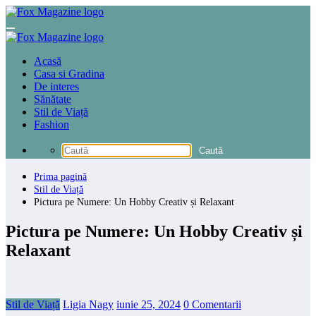
Sari
la
conținut
Acasă
Casa si Gradina
De interes
Sănătate
Stil de Viață
Fashion
Prima pagină
Stil de Viață
Pictura pe Numere: Un Hobby Creativ și Relaxant
Pictura pe Numere: Un Hobby Creativ și
Relaxant
Stil de Viață
Ligia Nagy
iunie 25, 2024
0 Comentarii