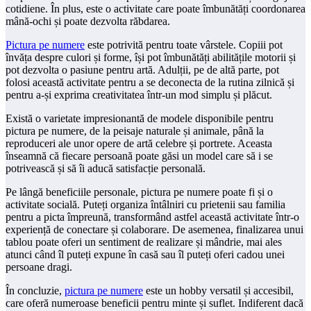
cotidiene. În plus, este o activitate care poate îmbunătăți coordonarea
mână-ochi și poate dezvolta răbdarea.
Pictura pe numere
este potrivită pentru toate vârstele. Copiii pot
învăța despre culori și forme, își pot îmbunătăți abilitățile motorii și
pot dezvolta o pasiune pentru artă. Adulții, pe de altă parte, pot
folosi această activitate pentru a se deconecta de la rutina zilnică și
pentru a-și exprima creativitatea într-un mod simplu și plăcut.
Există o varietate impresionantă de modele disponibile pentru
pictura pe numere, de la peisaje naturale și animale, până la
reproduceri ale unor opere de artă celebre și portrete. Aceasta
înseamnă că fiecare persoană poate găsi un model care să i se
potrivească și să îi aducă satisfacție personală.
Pe lângă beneficiile personale, pictura pe numere poate fi și o
activitate socială. Puteți organiza întâlniri cu prietenii sau familia
pentru a picta împreună, transformând astfel această activitate într-o
experiență de conectare și colaborare. De asemenea, finalizarea unui
tablou poate oferi un sentiment de realizare și mândrie, mai ales
atunci când îl puteți expune în casă sau îl puteți oferi cadou unei
persoane dragi.
În concluzie,
pictura pe numere
este un hobby versatil și accesibil,
care oferă numeroase beneficii pentru minte și suflet. Indiferent dacă