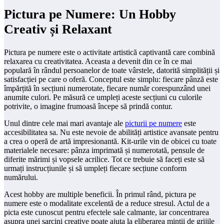
Pictura pe Numere: Un Hobby
Creativ și Relaxant
Pictura pe numere este o activitate artistică captivantă care combină
relaxarea cu creativitatea. Aceasta a devenit din ce în ce mai
populară în rândul persoanelor de toate vârstele, datorită simplității și
satisfacției pe care o oferă. Conceptul este simplu: fiecare pânză este
împărțită în secțiuni numerotate, fiecare număr corespunzând unei
anumite culori. Pe măsură ce umpleți aceste secțiuni cu culorile
potrivite, o imagine frumoasă începe să prindă contur.
Unul dintre cele mai mari avantaje ale
picturii pe numere
este
accesibilitatea sa. Nu este nevoie de abilități artistice avansate pentru
a crea o operă de artă impresionantă. Kit-urile vin de obicei cu toate
materialele necesare: pânza imprimată și numerotată, pensule de
diferite mărimi și vopsele acrilice. Tot ce trebuie să faceți este să
urmați instrucțiunile și să umpleți fiecare secțiune conform
numărului.
Acest hobby are multiple beneficii. În primul rând, pictura pe
numere este o modalitate excelentă de a reduce stresul. Actul de a
picta este cunoscut pentru efectele sale calmante, iar concentrarea
asupra unei sarcini creative poate ajuta la eliberarea minții de grijile