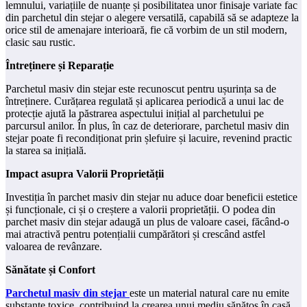
lemnului, variațiile de nuanțe și posibilitatea unor finisaje variate fac
din parchetul din stejar o alegere versatilă, capabilă să se adapteze la
orice stil de amenajare interioară, fie că vorbim de un stil modern,
clasic sau rustic.
Întreținere și Reparație
Parchetul masiv din stejar este recunoscut pentru ușurința sa de
întreținere. Curățarea regulată și aplicarea periodică a unui lac de
protecție ajută la păstrarea aspectului inițial al parchetului pe
parcursul anilor. În plus, în caz de deteriorare, parchetul masiv din
stejar poate fi recondiționat prin șlefuire și lacuire, revenind practic
la starea sa inițială.
Impact asupra Valorii Proprietății
Investiția în parchet masiv din stejar nu aduce doar beneficii estetice
și funcționale, ci și o creștere a valorii proprietății. O podea din
parchet masiv din stejar adaugă un plus de valoare casei, făcând-o
mai atractivă pentru potențialii cumpărători și crescând astfel
valoarea de revânzare.
Sănătate și Confort
Parchetul masiv din stejar
este un material natural care nu emite
substanțe toxice, contribuind la crearea unui mediu sănătos în casă.