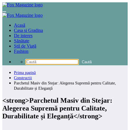
Sari
la
conținut
Acasă
Casa si Gradina
De interes
Sănătate
Stil de Viață
Fashion
Prima pagină
Constructii
Parchetul Masiv din Stejar: Alegerea Supremă pentru Calitate,
Durabilitate și Eleganță
<strong>Parchetul Masiv din Stejar:
Alegerea Supremă pentru Calitate,
Durabilitate și Eleganță</strong>