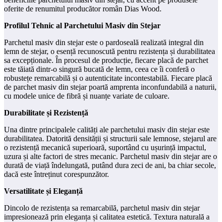
oferite de renumitul producător român Dias Wood.
Profilul Tehnic al Parchetului Masiv din Stejar
Parchetul masiv din stejar este o pardoseală realizată integral din
lemn de stejar, o esență recunoscută pentru rezistența și durabilitatea
sa excepționale. În procesul de producție, fiecare placă de parchet
este tăiată dintr-o singură bucată de lemn, ceea ce îi conferă o
robustețe remarcabilă și o autenticitate incontestabilă. Fiecare placă
de parchet masiv din stejar poartă amprenta inconfundabilă a naturii,
cu modele unice de fibră și nuanțe variate de culoare.
Durabilitate și Rezistență
Una dintre principalele calități ale parchetului masiv din stejar este
durabilitatea. Datorită densității și structurii sale lemnose, stejarul are
o rezistență mecanică superioară, suportând cu ușurință impactul,
uzura și alte factori de stres mecanic. Parchetul masiv din stejar are o
durată de viață îndelungată, putând dura zeci de ani, ba chiar secole,
dacă este întreținut corespunzător.
Versatilitate și Eleganță
Dincolo de rezistența sa remarcabilă, parchetul masiv din stejar
impresionează prin eleganța și calitatea estetică. Textura naturală a