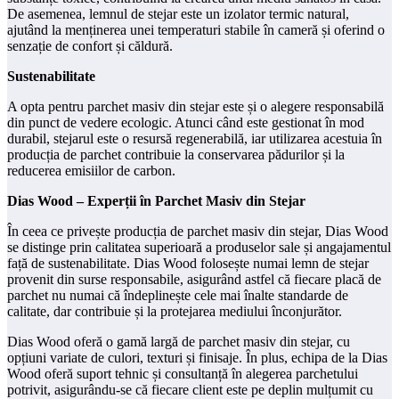
De asemenea, lemnul de stejar este un izolator termic natural,
ajutând la menținerea unei temperaturi stabile în cameră și oferind o
senzație de confort și căldură.
Sustenabilitate
A opta pentru parchet masiv din stejar este și o alegere responsabilă
din punct de vedere ecologic. Atunci când este gestionat în mod
durabil, stejarul este o resursă regenerabilă, iar utilizarea acestuia în
producția de parchet contribuie la conservarea pădurilor și la
reducerea emisiilor de carbon.
Dias Wood – Experții în Parchet Masiv din Stejar
În ceea ce privește producția de parchet masiv din stejar, Dias Wood
se distinge prin calitatea superioară a produselor sale și angajamentul
față de sustenabilitate. Dias Wood folosește numai lemn de stejar
provenit din surse responsabile, asigurând astfel că fiecare placă de
parchet nu numai că îndeplinește cele mai înalte standarde de
calitate, dar contribuie și la protejarea mediului înconjurător.
Dias Wood oferă o gamă largă de parchet masiv din stejar, cu
opțiuni variate de culori, texturi și finisaje. În plus, echipa de la Dias
Wood oferă suport tehnic și consultanță în alegerea parchetului
potrivit, asigurându-se că fiecare client este pe deplin mulțumit cu