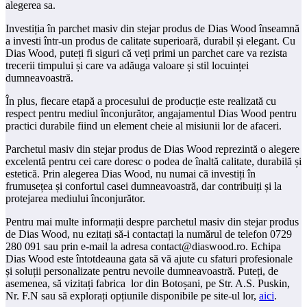
alegerea sa.
Investiția în parchet masiv din stejar produs de Dias Wood înseamnă
a investi într-un produs de calitate superioară, durabil și elegant. Cu
Dias Wood, puteți fi siguri că veți primi un parchet care va rezista
trecerii timpului și care va adăuga valoare și stil locuinței
dumneavoastră.
În plus, fiecare etapă a procesului de producție este realizată cu
respect pentru mediul înconjurător, angajamentul Dias Wood pentru
practici durabile fiind un element cheie al misiunii lor de afaceri.
Parchetul masiv din stejar produs de Dias Wood reprezintă o alegere
excelentă pentru cei care doresc o podea de înaltă calitate, durabilă și
estetică. Prin alegerea Dias Wood, nu numai că investiți în
frumusețea și confortul casei dumneavoastră, dar contribuiți și la
protejarea mediului înconjurător.
Pentru mai multe informații despre parchetul masiv din stejar produs
de Dias Wood, nu ezitați să-i contactați la numărul de telefon 0729
280 091 sau prin e-mail la adresa contact@diaswood.ro. Echipa
Dias Wood este întotdeauna gata să vă ajute cu sfaturi profesionale
și soluții personalizate pentru nevoile dumneavoastră. Puteți, de
asemenea, să vizitați fabrica lor din Botoșani, pe Str. A.S. Puskin,
Nr. F.N sau să explorați opțiunile disponibile pe site-ul lor,
aici
.