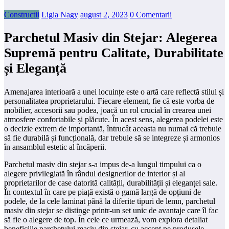
Constructii
Ligia Nagy
august 2, 2023
0 Comentarii
Parchetul Masiv din Stejar: Alegerea
Supremă pentru Calitate, Durabilitate
și Eleganță
Amenajarea interioară a unei locuințe este o artă care reflectă stilul și
personalitatea proprietarului. Fiecare element, fie că este vorba de
mobilier, accesorii sau podea, joacă un rol crucial în crearea unei
atmosfere confortabile și plăcute. În acest sens, alegerea podelei este
o decizie extrem de importantă, întrucât aceasta nu numai că trebuie
să fie durabilă și funcțională, dar trebuie să se integreze și armonios
în ansamblul estetic al încăperii.
Parchetul masiv din stejar s-a impus de-a lungul timpului ca o
alegere privilegiată în rândul designerilor de interior și al
proprietarilor de case datorită calității, durabilității și eleganței sale.
În contextul în care pe piață există o gamă largă de opțiuni de
podele, de la cele laminat până la diferite tipuri de lemn, parchetul
masiv din stejar se distinge printr-un set unic de avantaje care îl fac
să fie o alegere de top. În cele ce urmează, vom explora detaliat
beneficiile parchetului masiv din stejar, cu accent pe produsele