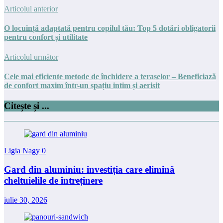
Articolul anterior
O locuință adaptată pentru copilul tău: Top 5 dotări obligatorii
pentru confort și utilitate
Articolul următor
Cele mai eficiente metode de închidere a teraselor – Beneficiază
de confort maxim într-un spațiu intim și aerisit
Citește și ...
Ligia Nagy
0
Gard din aluminiu: investiția care elimină
cheltuielile de întreținere
iulie 30, 2026