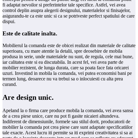
fi adaptat nevoilor si preferintelor tale specifice. Astfel, vei avea
control deplin asupra alegerii designului, materialelor si finisajelor,
asigurandu-te ca este unic si ca se potriveste perfect spatiului de care
dispui.
​Este de calitate inalta.
Mobilierul la comanda este de obicei realizat din materiale de calitate
superioara, cu mare atentie la detalii, spre deosebire de mobila
produsa in serie, unde materialele nu sunt, de regula, cele mai bune,
iar calitatea este si ea discutabila. In acest fel, vei avea parte de
mobilier rezistent, de lunga durata, care sa poata face fata oricarei
uzuri. Investind in mobila la comanda, vei putea economisi bani pe
termen lung, deoarece nu va trebui sa o inlocuiesti cu alta prea
curand.
​Are design unic.
Apeland la o firma care produce mobila la comanda, vei avea sansa
de a crea piese unice, care nu pot fi gasite nicaieri altundeva.
Indiferent de dimensiunile, formele sau stilul dorit, producatorii de
mobilier la comanda pot crea piese care sunt adaptate specificatiilor
tale exacte. Acest lucru iti permite sa iti exprimi creativitatea si sa ai