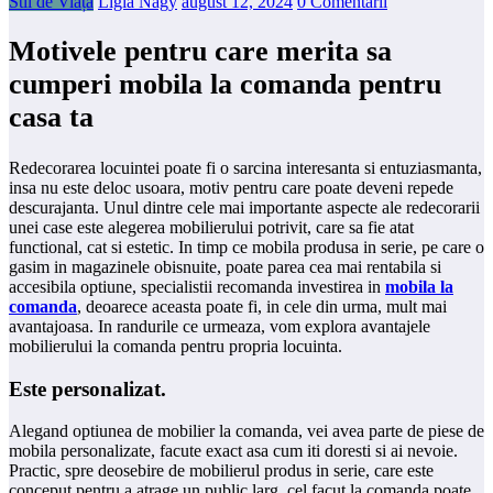
Stil de Viață
Ligia Nagy
august 12, 2024
0 Comentarii
Motivele pentru care merita sa
cumperi mobila la comanda pentru
casa ta
Redecorarea locuintei poate fi o sarcina interesanta si entuziasmanta,
insa nu este deloc usoara, motiv pentru care poate deveni repede
descurajanta. Unul dintre cele mai importante aspecte ale redecorarii
unei case este alegerea mobilierului potrivit, care sa fie atat
functional, cat si estetic. In timp ce mobila produsa in serie, pe care o
gasim in magazinele obisnuite, poate parea cea mai rentabila si
accesibila optiune, specialistii recomanda investirea in
mobila la
comanda
, deoarece aceasta poate fi, in cele din urma, mult mai
avantajoasa. In randurile ce urmeaza, vom explora avantajele
mobilierului la comanda pentru propria locuinta.
Este personalizat
.
Alegand optiunea de mobilier la comanda, vei avea parte de piese de
mobila personalizate, facute exact asa cum iti doresti si ai nevoie.
Practic, spre deosebire de mobilierul produs in serie, care este
conceput pentru a atrage un public larg, cel facut la comanda poate