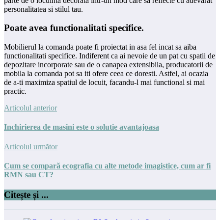
parte de o locuinta decorata intr-un mod care sa reflecte cu adevarat
personalitatea si stilul tau.
​Poate avea functionalitati specifice.
Mobilierul la comanda poate fi proiectat in asa fel incat sa aiba
functionalitati specifice. Indiferent ca ai nevoie de un pat cu spatii de
depozitare incorporate sau de o canapea extensibila, producatorii de
mobila la comanda pot sa iti ofere ceea ce doresti. Astfel, ai ocazia
de a-ti maximiza spatiul de locuit, facandu-l mai functional si mai
practic.
Articolul anterior
Inchirierea de masini este o solutie avantajoasa
Articolul următor
Cum se compară ecografia cu alte metode imagistice, cum ar fi
RMN sau CT?
Citește și ...