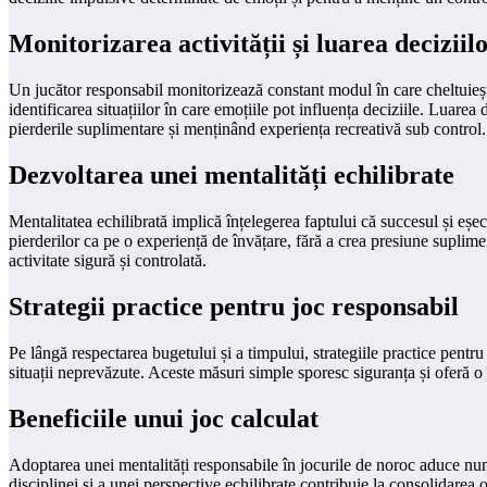
Monitorizarea activității și luarea deciziil
Un jucător responsabil monitorizează constant modul în care cheltuiește 
identificarea situațiilor în care emoțiile pot influența deciziile. Luare
pierderile suplimentare și menținând experiența recreativă sub control.
Dezvoltarea unei mentalități echilibrate
Mentalitatea echilibrată implică înțelegerea faptului că succesul și eșe
pierderilor ca pe o experiență de învățare, fără a crea presiune suplimen
activitate sigură și controlată.
Strategii practice pentru joc responsabil
Pe lângă respectarea bugetului și a timpului, strategiile practice pentr
situații neprevăzute. Aceste măsuri simple sporesc siguranța și oferă o e
Beneficiile unui joc calculat
Adoptarea unei mentalități responsabile în jocurile de noroc aduce nume
disciplinei și a unei perspective echilibrate contribuie la consolidarea 