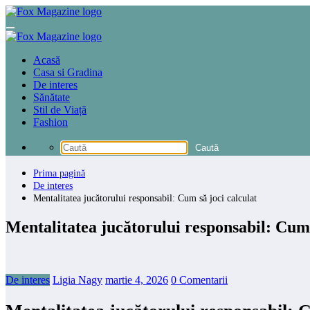
Sari
la
conținut
Acasă
Casa si Gradina
De interes
Sănătate
Stil de Viață
Fashion
Prima pagină
De interes
Mentalitatea jucătorului responsabil: Cum să joci calculat
Mentalitatea jucătorului responsabil: Cum 
De interes
Ligia Nagy
martie 4, 2026
0 Comentarii