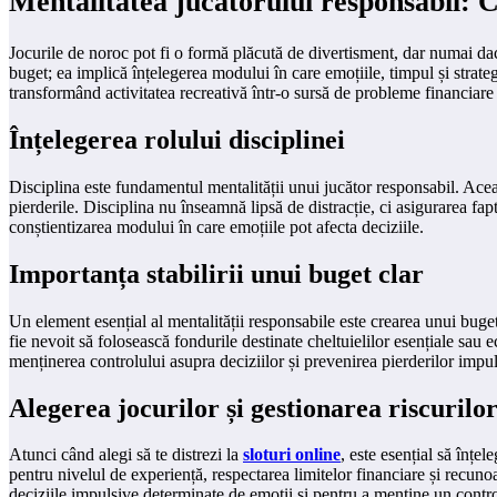
Mentalitatea jucătorului responsabil: C
Jocurile de noroc pot fi o formă plăcută de divertisment, dar numai dac
buget; ea implică înțelegerea modului în care emoțiile, timpul și strategi
transformând activitatea recreativă într-o sursă de probleme financiare
Înțelegerea rolului disciplinei
Disciplina este fundamentul mentalității unui jucător responsabil. Aceas
pierderile. Disciplina nu înseamnă lipsă de distracție, ci asigurarea fapt
conștientizarea modului în care emoțiile pot afecta deciziile.
Importanța stabilirii unui buget clar
Un element esențial al mentalității responsabile este crearea unui buget
fie nevoit să folosească fondurile destinate cheltuielilor esențiale sau 
menținerea controlului asupra deciziilor și prevenirea pierderilor impul
Alegerea jocurilor și gestionarea riscurilo
Atunci când alegi să te distrezi la
sloturi online
, este esențial să înțe
pentru nivelul de experiență, respectarea limitelor financiare și recun
deciziile impulsive determinate de emoții și pentru a menține un control