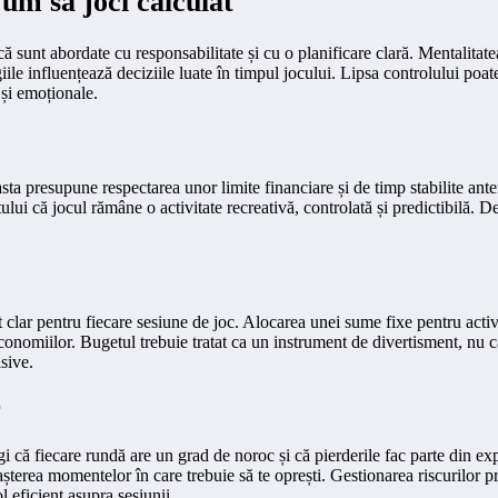
um să joci calculat
ă sunt abordate cu responsabilitate și cu o planificare clară. Mentalitate
ile influențează deciziile luate în timpul jocului. Lipsa controlului poate
 și emoționale.
ta presupune respectarea unor limite financiare și de timp stabilite anter
ului că jocul rămâne o activitate recreativă, controlată și predictibilă. De
 clar pentru fiecare sesiune de joc. Alocarea unei sume fixe pentru activi
economiilor. Bugetul trebuie tratat ca un instrument de divertisment, nu ca
sive.
r
legi că fiecare rundă are un grad de noroc și că pierderile fac parte din ex
oașterea momentelor în care trebuie să te oprești. Gestionarea riscurilor
 eficient asupra sesiunii.