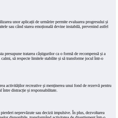
ilizarea unor aplicații de urmărire permite evaluarea progresului și
imitele sau când starea emoțională devine instabilă, prevenind astfel
asta presupune tratarea câștigurilor ca o formă de recompensă și a
almi, să respecte limitele stabilite și să transforme jocul într-o
area activităților recreative și menținerea unui fond de rezervă pentru
între distracție și responsabilitate.
 pierderi neprevăzute sau decizii impulsive. În plus, dezvoltarea
rselor disponibile, transformând activitatea de divertisment într-o