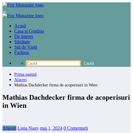
Sari
la
conținut
Acasă
Casa si Gradina
De interes
Sănătate
Stil de Viață
Fashion
Prima pagină
Afaceri
Mathias Dachdecker firma de acoperisuri in Wien
Mathias Dachdecker firma de acoperisuri
in Wien
Afaceri
Ligia Nagy
mai 1, 2024
0 Comentarii