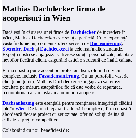
Mathias Dachdecker firma de
acoperisuri in Wien
Dacă ești în căutarea unei firme de
Dachdecker
de încredere în
Wien, Mathias Dachdecker este soluția perfectă. Cu o experiență
vastă în domeniu, compania oferă servicii de
Dachsanierung
,
Spengler
,
Dach
și
Dachdeckerei
la cele mai înalte standarde.
Experții noștri se angajează să livreze soluții personalizate, adaptate
nevoilor fiecărui client, asigurând astfel o structură de înaltă calitate.
Firma noastră pune accent pe profesionalism, oferind servicii
complete, inclusiv
Fassadensanierung
. Cu un portofoliu vast de
clienți mulțumiți, Mathias Dachdecker se angajează să livreze
rezultate pe măsura așteptărilor, fie că este vorba de repararea,
recondiționarea sau instalarea unui nou acoperiș.
Dachsanierung
este esențială pentru menținerea integrității clădirii
tale în
Wien
. De la mici reparații la lucrări complexe, firma noastră
abordează fiecare proiect cu seriozitate, oferind soluții de înaltă
calitate la prețuri competitive.
Colaborând cu noi, beneficiezi de: