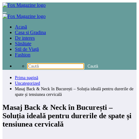
Sari
la
conținut
Acasă
Casa si Gradina
De interes
Sănătate
Stil de Viață
Fashion
Prima pagină
Uncategorized
Masaj Back & Neck în București – Soluția ideală pentru durerile de
spate și tensiunea cervicală
Masaj Back & Neck în București –
Soluția ideală pentru durerile de spate și
tensiunea cervicală