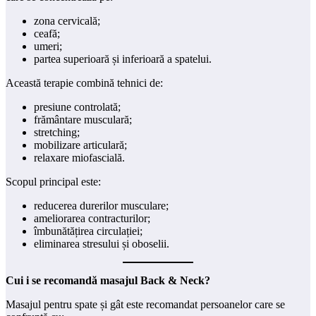
zona cervicală;
ceafă;
umeri;
partea superioară și inferioară a spatelui.
Această terapie combină tehnici de:
presiune controlată;
frământare musculară;
stretching;
mobilizare articulară;
relaxare miofascială.
Scopul principal este:
reducerea durerilor musculare;
ameliorarea contracturilor;
îmbunătățirea circulației;
eliminarea stresului și oboselii.
Cui i se recomandă masajul Back & Neck?
Masajul pentru spate și gât este recomandat persoanelor care se