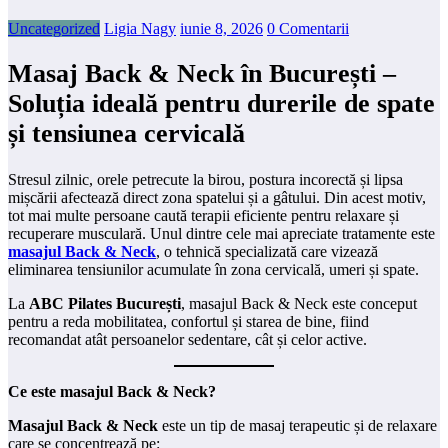
Uncategorized
Ligia Nagy
iunie 8, 2026
0 Comentarii
Masaj Back & Neck în București –
Soluția ideală pentru durerile de spate
și tensiunea cervicală
Stresul zilnic, orele petrecute la birou, postura incorectă și lipsa
mișcării afectează direct zona spatelui și a gâtului. Din acest motiv,
tot mai multe persoane caută terapii eficiente pentru relaxare și
recuperare musculară. Unul dintre cele mai apreciate tratamente este
masajul Back & Neck
, o tehnică specializată care vizează
eliminarea tensiunilor acumulate în zona cervicală, umeri și spate.
La
ABC Pilates București
, masajul Back & Neck este conceput
pentru a reda mobilitatea, confortul și starea de bine, fiind
recomandat atât persoanelor sedentare, cât și celor active.
Ce este masajul Back & Neck?
Masajul Back & Neck
este un tip de masaj terapeutic și de relaxare
care se concentrează pe: