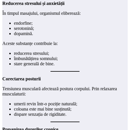
Reducerea stresului și anxietății
În timpul masajului, organismul eliberează:
endorfine;
serotonină;
dopamină.
Aceste substanțe contribuie la:
reducerea stresului;
îmbunătățirea somnului;
stare generală de bine.
Corectarea posturii
Tensiunea musculară afectează postura corpului. Prin relaxarea
musculaturii:
umerii revin într-o poziție naturală;
coloana este mai bine susținută;
dispare senzația de rigiditate.
Prevenirea durerilor cronice