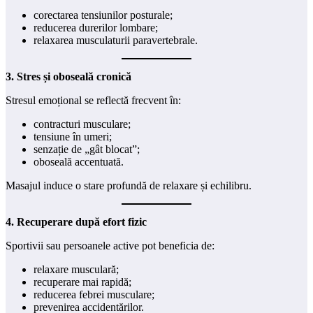
corectarea tensiunilor posturale;
reducerea durerilor lombare;
relaxarea musculaturii paravertebrale.
3. Stres și oboseală cronică
Stresul emoțional se reflectă frecvent în:
contracturi musculare;
tensiune în umeri;
senzație de „gât blocat”;
oboseală accentuată.
Masajul induce o stare profundă de relaxare și echilibru.
4. Recuperare după efort fizic
Sportivii sau persoanele active pot beneficia de:
relaxare musculară;
recuperare mai rapidă;
reducerea febrei musculare;
prevenirea accidentărilor.