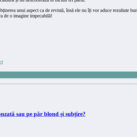
obținerea unui aspect ca de revistă, însă ele nu îți vor aduce rezultate bu
cura de o imagine impecabilă!
ci
onzată sau pe păr blond și subțire?