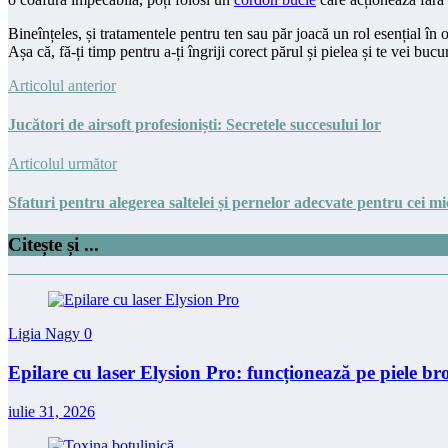
Bineînțeles, și tratamentele pentru ten sau păr joacă un rol esențial în 
Așa că, fă-ți timp pentru a-ți îngriji corect părul și pielea și te vei bu
Articolul anterior
Jucători de airsoft profesioniști: Secretele succesului lor
Articolul următor
Sfaturi pentru alegerea saltelei și pernelor adecvate pentru cei mi
Citește și ...
Ligia Nagy
0
Epilare cu laser Elysion Pro: funcționează pe piele br
iulie 31, 2026