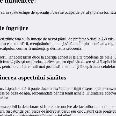
de influencer!
au în spate echipe de specialiști care se ocupă de părul și pielea lor. Exi
e îngrijire
ți zilnic fața și, în funcție de nevoi părul, de preferat o dată la 2-3 zi
ate aceste murdării, menținându-l curat și sănătos. În plus, curățarea reg
 scalpului, cum ar fi mătreața și dermatita seboreică.
orii, iar acest lucru duce la apariția acneei și la alte probleme de piele. 
nt să găsești un produs perfect pentru tipul tău de ten și să îl aplici î
, pentru o curățare mult mai profundă a tenului și îndepărtarea celulelor
inerea aspectului sănătos
 Lipsa hidratării poate duce la uscăciune, iritații și sensibilitate crescut
se pe bază de apă, recomandate pentru tenul acneic. Hidratarea adecvată a 
urilor.
susceptibil la deteriorare și la efectele nocive ale factorilor de mediu, c
urii (uscător de păr, placă de îndreptat părul sau ondulator) care poate con
căldură și nu deteriorează în niciun fel părul.