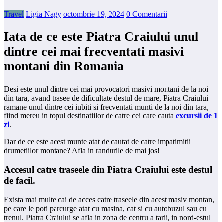
Travel
Ligia Nagy
octombrie 19, 2024
0 Comentarii
Iata de ce este Piatra Craiului unul
dintre cei mai frecventati masivi
montani din Romania
Desi este unul dintre cei mai provocatori masivi montani de la noi
din tara, avand trasee de dificultate destul de mare, Piatra Craiului
ramane unul dintre cei iubiti si frecventati munti de la noi din tara,
fiind mereu in topul destinatiilor de catre cei care cauta
excursii de 1
zi
.
Dar de ce este acest munte atat de cautat de catre impatimitii
drumetiilor montane? Afla in randurile de mai jos!
​Accesul catre traseele din Piatra Craiului este destul
de facil.
Exista mai multe cai de acces catre traseele din acest masiv montan,
pe care le poti parcurge atat cu masina, cat si cu autobuzul sau cu
trenul. Piatra Craiului se afla in zona de centru a tarii, in nord-estul