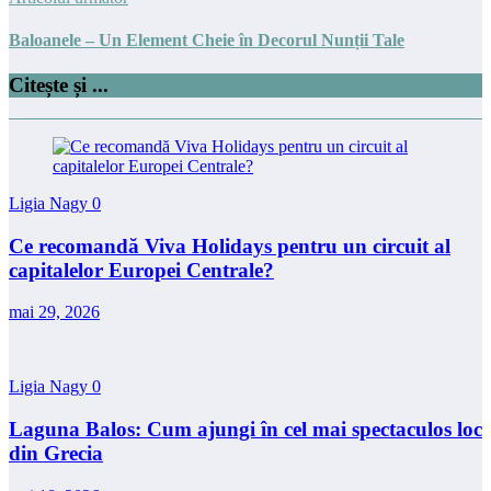
Baloanele – Un Element Cheie în Decorul Nunții Tale
Citește și ...
Ligia Nagy
0
Ce recomandă Viva Holidays pentru un circuit al
capitalelor Europei Centrale?
mai 29, 2026
Ligia Nagy
0
Laguna Balos: Cum ajungi în cel mai spectaculos loc
din Grecia