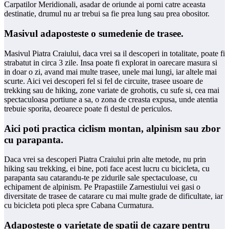
Carpatilor Meridionali, asadar de oriunde ai porni catre aceasta
destinatie, drumul nu ar trebui sa fie prea lung sau prea obositor.
​Masivul adaposteste o sumedenie de trasee.
Masivul Piatra Craiului, daca vrei sa il descoperi in totalitate, poate fi
strabatut in circa 3 zile. Insa poate fi explorat in oarecare masura si
in doar o zi, avand mai multe trasee, unele mai lungi, iar altele mai
scurte. Aici vei descoperi fel si fel de circuite, trasee usoare de
trekking sau de hiking, zone variate de grohotis, cu sufe si, cea mai
spectaculoasa portiune a sa, o zona de creasta expusa, unde atentia
trebuie sporita, deoarece poate fi destul de periculos.
​Aici poti practica ciclism montan, alpinism sau zbor
cu parapanta.
Daca vrei sa descoperi Piatra Craiului prin alte metode, nu prin
hiking sau trekking, ei bine, poti face acest lucru cu bicicleta, cu
parapanta sau catarandu-te pe zidurile sale spectaculoase, cu
echipament de alpinism. Pe Prapastiile Zarnestiului vei gasi o
diversitate de trasee de catarare cu mai multe grade de dificultate, iar
cu bicicleta poti pleca spre Cabana Curmatura.
​Adaposteste o varietate de spatii de cazare pentru