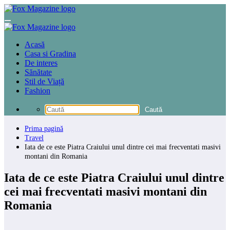
Sari
la
conținut
Acasă
Casa si Gradina
De interes
Sănătate
Stil de Viață
Fashion
Prima pagină
Travel
Iata de ce este Piatra Craiului unul dintre cei mai frecventati masivi
montani din Romania
Iata de ce este Piatra Craiului unul dintre
cei mai frecventati masivi montani din
Romania