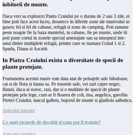
iubitorii de munte.
Daca vrei sa explorezi Piatra Craiului pe o durata de 2 sau 3 zile, ei
bine poti face acest lucru, deoarece in diferite zone ale masivului se
gasesc fel si fel de cabane, refugii si zone de camping. Poti ramane
peste noapte fie la baza muntelui, in cabane, fie pe munte, unde iti
poti pune cortul in zonele special amenajate sau sa innoptezi intr-
unul dintre multiplele refugii, printre care se numara Grind 1 si 2,
Sparla, Diana si Ascutit.
​In Piatra Craiului exista o diversitate de specii de
plante protejate.
Frumusetea acestui masiv este data atat de peisajele sale fabuloase,
cat si de flora si fauna sa. Pe traseele sale, vei zari capre negre,
fluturi, daca ai noroc, rasi, dar si o multime de specii de plante
protejate prin lege, cum ar fi floarea de colt, tisa, angelica, garofita
Pietrei Craiului, macul galben, bujorul de munte si gladiola salbatica.
Articolul anterior
Ce sunt escarele de decubit si cum pot fi tratate?
Articolul următor