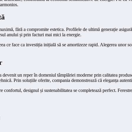
i armonios.
tă
maximă, fără a compromite estetica. Profilele de ultimă generație asigură
sul anului și prin facturi mai mici la energie.
ea ce face ca investiția inițială să se amortizeze rapid. Alegerea unor solu
r
evenit un reper în domeniul tâmplăriei moderne prin calitatea produselo
ehnică. Prin soluțiile oferite, compania demonstrează că eleganța autentic
 confortul, designul și sustenabilitatea se completează perfect. Ferestrel
e