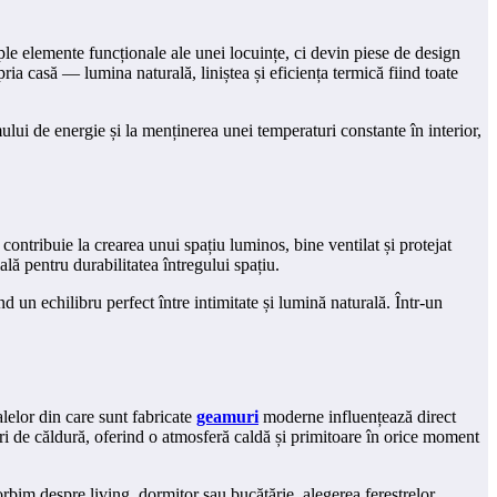
imple elemente funcționale ale unei locuințe, ci devin piese de design
ria casă — lumina naturală, liniștea și eficiența termică fiind toate
mului de energie și la menținerea unei temperaturi constante în interior,
 contribuie la crearea unui spațiu luminos, bine ventilat și protejat
ală pentru durabilitatea întregului spațiu.
ind un echilibru perfect între intimitate și lumină naturală. Într-un
alelor din care sunt fabricate
geamuri
moderne influențează direct
rderi de căldură, oferind o atmosferă caldă și primitoare în orice moment
rbim despre living, dormitor sau bucătărie, alegerea ferestrelor