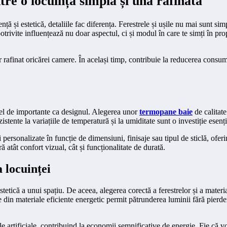
tre o locuință simplă și una rafinată
nță și estetică, detaliile fac diferența. Ferestrele și ușile nu mai sunt s
rivite influențează nu doar aspectul, ci și modul în care te simți în prop
aer rafinat oricărei camere. În același timp, contribuie la reducerea consu
fel de importante ca designul. Alegerea unor
termopane baie
de calitate
tente la variațiile de temperatură și la umiditate sunt o investiție esenți
i personalizate în funcție de dimensiuni, finisaje sau tipul de sticlă, ofer
ă atât confort vizual, cât și funcționalitate de durată.
 locuinței
stetică a unui spațiu. De aceea, alegerea corectă a ferestrelor și a materi
icate din materiale eficiente energetic permit pătrunderea luminii fără pie
 artificiale, contribuind la economii semnificative de energie. Fie că vo