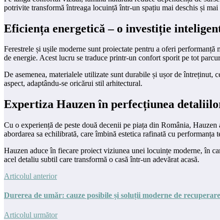
potrivite transformă întreaga locuință într-un spațiu mai deschis și ma
Eficiența energetică – o investiție inteligen
Ferestrele și ușile moderne sunt proiectate pentru a oferi performanță 
de energie. Acest lucru se traduce printr-un confort sporit pe tot parcur
De asemenea, materialele utilizate sunt durabile și ușor de întreținut, ce
aspect, adaptându-se oricărui stil arhitectural.
Expertiza Hauzen în perfecțiunea detaliilo
Cu o experiență de peste două decenii pe piața din România, Hauzen a d
abordarea sa echilibrată, care îmbină estetica rafinată cu performanța t
Hauzen aduce în fiecare proiect viziunea unei locuințe moderne, în care
acel detaliu subtil care transformă o casă într-un adevărat acasă.
Articolul anterior
Durerea de umăr: cauze posibile și soluții moderne de recuperar
Articolul următor