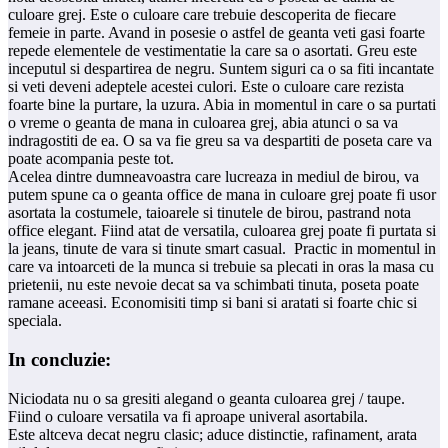
culoare grej. Este o culoare care trebuie descoperita de fiecare
femeie in parte. Avand in posesie o astfel de geanta veti gasi foarte
repede elementele de vestimentatie la care sa o asortati. Greu este
inceputul si despartirea de negru. Suntem siguri ca o sa fiti incantate
si veti deveni adeptele acestei culori. Este o culoare care rezista
foarte bine la purtare, la uzura. Abia in momentul in care o sa purtati
o vreme o geanta de mana in culoarea grej, abia atunci o sa va
indragostiti de ea. O sa va fie greu sa va despartiti de poseta care va
poate acompania peste tot.
Acelea dintre dumneavoastra care lucreaza in mediul de birou, va
putem spune ca o geanta office de mana in culoare grej poate fi usor
asortata la costumele, taioarele si tinutele de birou, pastrand nota
office elegant. Fiind atat de versatila, culoarea grej poate fi purtata si
la jeans, tinute de vara si tinute smart casual. Practic in momentul in
care va intoarceti de la munca si trebuie sa plecati in oras la masa cu
prietenii, nu este nevoie decat sa va schimbati tinuta, poseta poate
ramane aceeasi. Economisiti timp si bani si aratati si foarte chic si
speciala.
In concluzie:
Niciodata nu o sa gresiti alegand o geanta culoarea grej / taupe.
Fiind o culoare versatila va fi aproape univeral asortabila.
Este altceva decat negru clasic; aduce distinctie, rafinament, arata