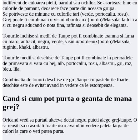
indiferent de culoarea pielii, parului sau ochilor. Se asorteaza bine cu
culorile de pamant, deoarece face parte din aceasta grupa.
Se potriveste de minune cu culorile tari (verde, portocaliu, rosu).
Grej poate fi combinat cu visiniu/bordeaux (bordo)/Marsala, la fel ca
si cu negru aducand o nota fina, rafinata si deosebit de eleganta.
Tonurile inchise si medii de Taupe pot fi combinate toamna si iarna
cu maro, antracit, negru, verde, visiniu/bordeaux(bordo)/Marsala,
ruginiu, khaki, albastru.
Tonurile medii si deschise de Taupe pot fi combinate in perioadele
de primavara si vara cu bej, alb, portocaliu, rosu, albastru, gri, roz,
bleu, lila.
Combinatia de tonuri deschise de grej/taupe cu pastelurile foarte
deschise este de evitat avand in vedere ca le estompeaza.
Cand si cum pot purta o geanta de mana
grej?
Oricand vreti sa purtati altceva decat negru puteti alege grej/taupe. O
sa reusiti sa o asortati foarte usor avand in vedere paleta larga de
culori la care o veti putea purta.