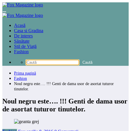
Sari
la
conținut
Acasă
Casa si Gradina
De interes
Sănătate
Stil de Viață
Fashion
Prima pagină
Fashion
Noul negru este…. !!! Genti de dama usor de asortat tuturor
tinutelor.
Noul negru este…. !!! Genti de dama usor
de asortat tuturor tinutelor.