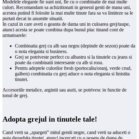
Modelele elegante fie sunt uni, fie cu o combinatie de mai multe
culori. Recomandam sa achizitionati in general genti de mana uni,
acestea putind fi folosite la mai multe tinute fara sa va limiteze sa le
purtati decat in anumite situatii.
In cazul in care aveti o geanta de dama uni in culoarea grej/taupe,
atunci acesta se poate combina dupa bunul plac tinand cont de
urmatoarele:
Combinatia grej cu alb sau negru (depinde de sezon) poate da
o nota eleganta si business.
Grej se potriveste perfect cu albastru si la tinutele cu jeans si
poate da combinatii interesante cu alb si rosu.
Pentru adeptele culorilor fresh (portocaliu/oranj, verde crud,
galben) combinatia cu grej aduce o nota eleganta si linistita
tinutei.
Accesoriile metalice, argintii sau aurii, se potrivesc in functie de
tonul de grej.
Adopta grejul in tinutele tale!
Cand vreti sa „spargeti” mitul gentii negre, cand vreti sa aduceti o
nota deosebita tinutei, atunci incercati cu o poseta de dama de