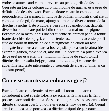
vorbeste atunci cand citim in reviste sau pe blogurile de fashion.
Grej este un ton de culoare cu o multitudine de nuante, este greu de
definit si de descris exact. Este o culoare ce are in componenta
preponderent gri si maro. In functie de pigmentii folositi si cat are in
compozitie fie gri, fie maro, ajunge sa imbrace diverse tonuri de la
deschis la inchis. Este o culoare versatila si cameleonica, datorita
diverselor tonuri care pot iesi din combinatia mai multor pigmenti.
Porneste de la maro inchis uneori cu tente de antracit pana la tonuri
foarte deschise de bej-gri, chiar cu tente rozalii. Intre aceaste pot fi
sute de tonuri in functie de ce alte pigmente de culori au fost
adaugate in culoarea cu care a fost vopsita pielea sau tesatura (de
exemplu galben, mov, violet, albastru). In acest fel va puteti explica
de ce grej nu este egal grej. Intilnim in functie de sezon tonuri
diferite, de la rozaliu-bej-gri, pana la mov-bej-gri cu tente de
aubergine sau tente interesante cu pigmenti de albastru (chiar si cu
albastru petrol).
Cu ce se asorteaza culoarea grej?
Este o culoare cameleonica si versatila si tocmai din acest
considerent a fost si este folosita pe scara larga mai ales la genti,
posete si accesorii de dama. Se stie cat de greu este sa asortezi culori
diferite si tocmai
acesta culoare este foarte usor de asortat
. Grejul
are si calitatea sa se potriveasca diferitelor tipuri de persoane