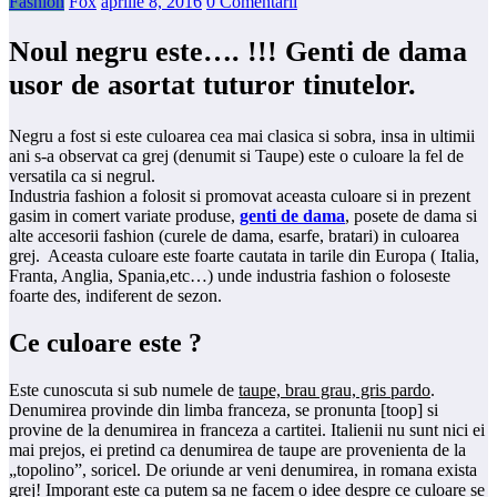
Fashion
Fox
aprilie 8, 2016
0 Comentarii
Noul negru este…. !!! Genti de dama
usor de asortat tuturor tinutelor.
Negru a fost si este culoarea cea mai clasica si sobra, insa in ultimii
ani s-a observat ca grej (denumit si Taupe) este o culoare la fel de
versatila ca si negrul.
Industria fashion a folosit si promovat aceasta culoare si in prezent
gasim in comert variate produse,
genti de dama
, posete de dama si
alte accesorii fashion (curele de dama, esarfe, bratari) in culoarea
grej. Aceasta culoare este foarte cautata in tarile din Europa ( Italia,
Franta, Anglia, Spania,etc…) unde industria fashion o foloseste
foarte des, indiferent de sezon.
Ce culoare este ?
Este cunoscuta si sub numele de
taupe, brau grau, gris pardo
.
Denumirea provinde din limba franceza, se pronunta [toop] si
provine de la denumirea in franceza a cartitei. Italienii nu sunt nici ei
mai prejos, ei pretind ca denumirea de taupe are provenienta de la
„topolino”, soricel. De oriunde ar veni denumirea, in romana exista
grej
! Imporant este ca putem sa ne facem o idee despre ce culoare se