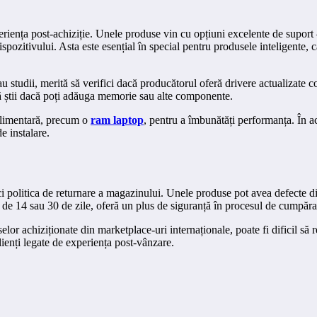
periența post-achiziție. Unele produse vin cu opțiuni excelente de suport 
pozitivului. Asta este esențial în special pentru produsele inteligente, c
 studii, merită să verifici dacă producătorul oferă drivere actualizate co
e să știi dacă poți adăuga memorie sau alte componente.
plimentară, precum o
ram laptop
, pentru a îmbunătăți performanța. În ac
e instalare.
i politica de returnare a magazinului. Unele produse pot avea defecte din 
n de 14 sau 30 de zile, oferă un plus de siguranță în procesul de cumpăra
uselor achiziționate din marketplace-uri internaționale, poate fi dificil s
clienți legate de experiența post-vânzare.