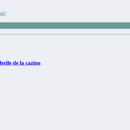
agă?
erile de la cazino