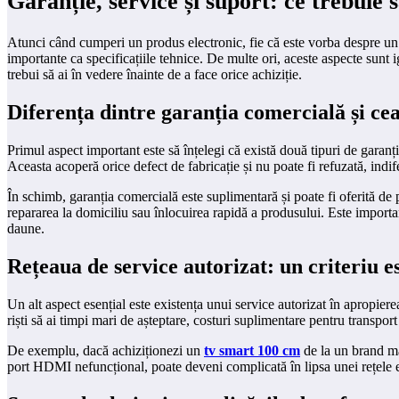
Garanție, service și suport: ce trebuie s
Atunci când cumperi un produs electronic, fie că este vorba despre un g
importante ca specificațiile tehnice. De multe ori, aceste aspecte sunt 
trebui să ai în vedere înainte de a face orice achiziție.
Diferența dintre garanția comercială și cea
Primul aspect important este să înțelegi că există două tipuri de garanți
Aceasta acoperă orice defect de fabricație și nu poate fi refuzată, indif
În schimb, garanția comercială este suplimentară și poate fi oferită de 
repararea la domiciliu sau înlocuirea rapidă a produsului. Este importan
daune.
Rețeaua de service autorizat: un criteriu e
Un alt aspect esențial este existența unui service autorizat în apropier
riști să ai timpi mari de așteptare, costuri suplimentare pentru transport
De exemplu, dacă achiziționezi un
tv smart 100 cm
de la un brand ma
port HDMI nefuncțional, poate deveni complicată în lipsa unei rețele e