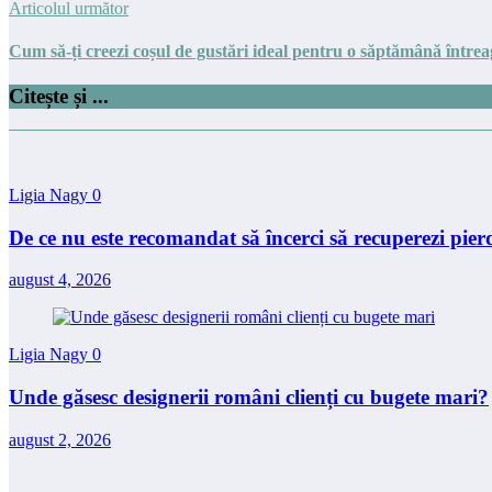
Articolul următor
Cum să-ți creezi coșul de gustări ideal pentru o săptămână între
Citește și ...
Ligia Nagy
0
De ce nu este recomandat să încerci să recuperezi pierd
august 4, 2026
Ligia Nagy
0
Unde găsesc designerii români clienți cu bugete mari?
august 2, 2026