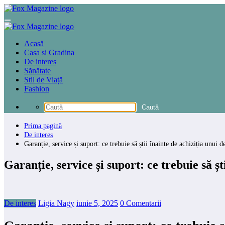
Sari
la
conținut
Acasă
Casa si Gradina
De interes
Sănătate
Stil de Viață
Fashion
Prima pagină
De interes
Garanție, service și suport: ce trebuie să știi înainte de achiziția unui d
Garanție, service și suport: ce trebuie să șt
De interes
Ligia Nagy
iunie 5, 2025
0 Comentarii