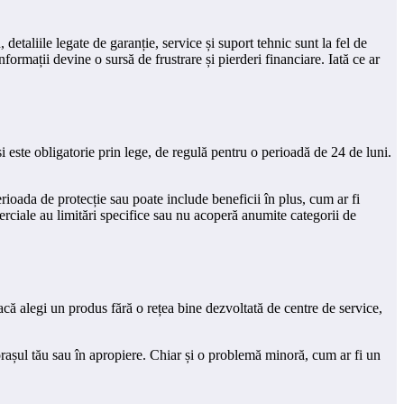
taliile legate de garanție, service și suport tehnic sunt la fel de
ormații devine o sursă de frustrare și pierderi financiare. Iată ce ar
și este obligatorie prin lege, de regulă pentru o perioadă de 24 de luni.
rioada de protecție sau poate include beneficii în plus, cum ar fi
merciale au limitări specifice sau nu acoperă anumite categorii de
acă alegi un produs fără o rețea bine dezvoltată de centre de service,
orașul tău sau în apropiere. Chiar și o problemă minoră, cum ar fi un