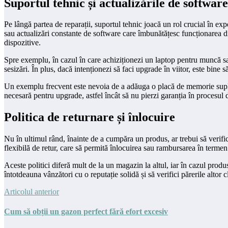
Suportul tehnic și actualizările de software
Pe lângă partea de reparații, suportul tehnic joacă un rol crucial în ex
sau actualizări constante de software care îmbunătățesc funcționarea dis
dispozitive.
Spre exemplu, în cazul în care achiziționezi un laptop pentru muncă sau
sesizări. În plus, dacă intenționezi să faci upgrade în viitor, este bin
Un exemplu frecvent este nevoia de a adăuga o placă de memorie su
necesară pentru upgrade, astfel încât să nu pierzi garanția în procesul d
Politica de returnare și înlocuire
Nu în ultimul rând, înainte de a cumpăra un produs, ar trebui să verific
flexibilă de retur, care să permită înlocuirea sau rambursarea în terme
Aceste politici diferă mult de la un magazin la altul, iar în cazul prod
întotdeauna vânzători cu o reputație solidă și să verifici părerile altor 
Articolul anterior
Cum să obții un gazon perfect fără efort excesiv