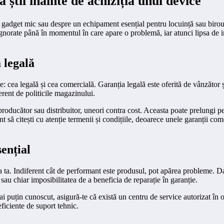
ă știi înainte de achiziția unui device
adget mic sau despre un echipament esențial pentru locuință sau birou, de
ignorate până în momentul în care apare o problemă, iar atunci lipsa de inf
 legală
e: cea legală și cea comercială. Garanția legală este oferită de vânzător 
erent de politicile magazinului.
producător sau distribuitor, uneori contra cost. Aceasta poate prelungi pe
t să citești cu atenție termenii și condițiile, deoarece unele garanții co
sențial
ea ta. Indiferent cât de performant este produsul, pot apărea probleme. D
 sau chiar imposibilitatea de a beneficia de reparație în garanție.
i puțin cunoscut, asigură-te că există un centru de service autorizat în 
ficiente de suport tehnic.