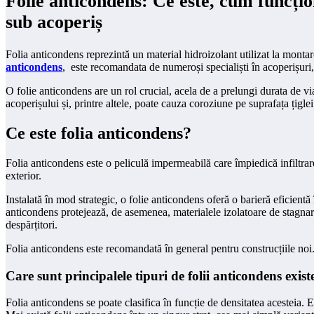
Folie anticondens: Ce este, cum funcți
sub acoperiș
Folia anticondens reprezintă un material hidroizolant utilizat la montar
anticondens
, este recomandata de numeroși specialiști în acoperișuri,
O folie anticondens are un rol crucial, acela de a prelungi durata de via
acoperișului și, printre altele, poate cauza coroziune pe suprafața țigle
Ce este folia anticondens?
Folia anticondens este o peliculă impermeabilă care împiedică infiltrare
exterior.
Instalată în mod strategic, o folie anticondens oferă o barieră eficient
anticondens protejează, de asemenea, materialele izolatoare de stagnare
despărțitori.
Folia anticondens este recomandată în general pentru construcțiile noi. 
Care sunt principalele tipuri de folii anticondens exist
Folia anticondens se poate clasifica în funcție de densitatea acesteia.