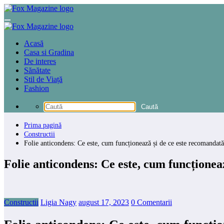
Sari
la
conținut
Acasă
Casa si Gradina
De interes
Sănătate
Stil de Viață
Fashion
Prima pagină
Constructii
Folie anticondens: Ce este, cum funcționează și de ce este recomandată
Folie anticondens: Ce este, cum funcționea
Constructii
Ligia Nagy
august 17, 2023
0 Comentarii