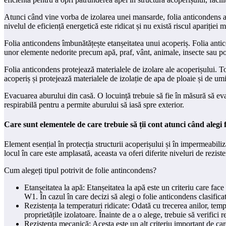
Atunci când vine vorba de izolarea unei mansarde, folia anticondens ar
nivelul de eficiență energetică este ridicat și nu există riscul apariției
Folia anticondens îmbunătățește etanșeitatea unui acoperiș. Folia antico
unor elemente nedorite precum apă, praf, vânt, animale, insecte sau pol
Folia anticondens protejează materialele de izolare ale acoperișului. 
acoperiș și protejează materialele de izolație de apa de ploaie și de um
Evacuarea aburului din casă. O locuință trebuie să fie în măsură să evac
respirabilă pentru a permite aburului să iasă spre exterior.
Care sunt elementele de care trebuie să ții cont atunci când alegi 
Element esențial în protecția structurii acoperișului și în impermeabiliza
locul în care este amplasată, aceasta va oferi diferite niveluri de rezis
Cum alegeți tipul potrivit de folie antincondens?
Etanșeitatea la apă: Etanșeitatea la apă este un criteriu care face
W1. În cazul în care decizi să alegi o folie anticondens clasificat
Rezistența la temperaturi ridicate: Odată cu trecerea anilor, temp
proprietățile izolatoare. Înainte de a o alege, trebuie să verifici r
Rezistența mecanică: Acesta este un alt criteriu important de care