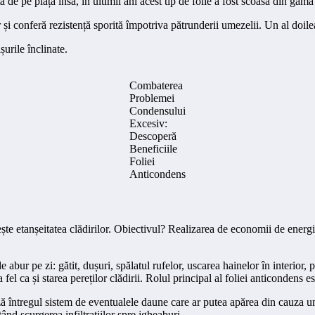
 de pe piață însă, în ultimii ani acest tip de folie a fost scoasă din gama 
i conferă rezistență sporită împotriva pătrunderii umezelii. Un al doilea s
șurile înclinate.
Combaterea
Problemei
Condensului
Excesiv:
Descoperă
Beneficiile
Foliei
Anticondens
vește etanșeitatea clădirilor. Obiectivul? Realizarea de economii de energi
 abur pe zi: gătit, dușuri, spălatul rufelor, uscarea hainelor în interior, 
a fel ca și starea pereților clădirii. Rolul principal al foliei anticondens 
ză întregul sistem de eventualele daune care ar putea apărea din cauza 
tând scurgerea infiltrațiilor spre jgheaburi.