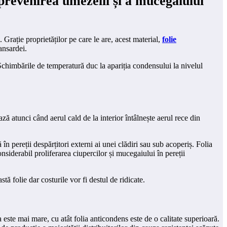
prevenirea umezelii și a mucegaiului
Grație proprietăților pe care le are, acest material,
folie
ansardei.
e. Schimbările de temperatură duc la apariția condensului la nivelul
ă atunci când aerul cald de la interior întâlnește aerul rece din
n pereții despărțitori externi ai unei clădiri sau sub acoperiș. Folia
siderabil proliferarea ciupercilor și mucegaiului în pereții
ă folie dar costurile vor fi destul de ridicate.
este mai mare, cu atât folia anticondens este de o calitate superioară.