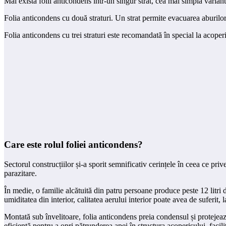
Mai există folii anticondens într-un singur strat, cea mai simplă variantă
Folia anticondens cu două straturi. Un strat permite evacuarea aburilor ș
Folia anticondens cu trei straturi este recomandată în special la acoperi
Care este rolul foliei anticondens?
Sectorul construcțiilor și-a sporit semnificativ cerințele în ceea ce pri
parazitare.
În medie, o familie alcătuită din patru persoane produce peste 12 litri de
umiditatea din interior, calitatea aerului interior poate avea de suferit, l
Montată sub învelitoare, folia anticondens preia condensul și protejea
eficientă pentru a opri pătrunderea apei în structura acoperișului, facili