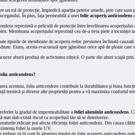
e un rol de protecție, împiedică apariția petelor umede, pete care sunt 
 mucegaiului. În plus, fața permeabilă a unei
folie acoperiș anticondens
ndens reprezintă o peliculă de protecție între învelitoarea acoperișului ș
en. Membrana acoperișului reprezintă cea de-a treia piele a locuinței tal
Toate tipurile de membrane de acoperiș reduc presiunea înclinată cauzată
iditate. Etanș, acesta evacuează spre jgheaburi orice apă de ploaie care s
ueze aburii produși de activitatea zilnică. O parte din aburi scapă prin m
folia anticondens?
rea acestuia, folia anticondens contribuie la durabilitatea și buna funcțio
tență termică și diverse alte proprietăți pentru a vă maximiza confortul te
 referire la gradul de impermeabilitate a
foliei aluminiu anticondens
. C
ă mai slab există riscul ca acoperișul tău să se deterioreze.
eraturile ridicate pot afecta eficiența foliei anticondens. Din cauza căld
ezistența foliei la razele UV.
 trebuie să ții cont în alegerea tipului de folie acoperiș anticondens pot