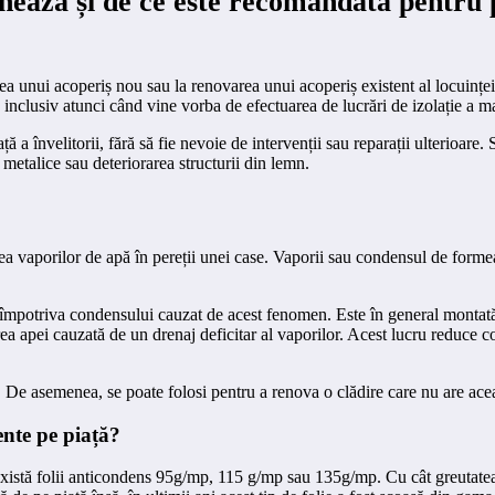
onează și de ce este recomandată pentru 
ea unui acoperiș nou sau la renovarea unui acoperiș existent al locuinței. 
 inclusiv atunci când vine vorba de efectuarea de lucrări de izolație a m
ță a învelitorii, fără să fie nevoie de intervenții sau reparații ulterioar
i metalice sau deteriorarea structurii din lemn.
a vaporilor de apă în pereții unei case. Vaporii sau condensul de formeaz
ă împotriva condensului cauzat de acest fenomen. Este în general montată î
a apei cauzată de un drenaj deficitar al vaporilor. Acest lucru reduce con
De asemenea, se poate folosi pentru a renova o clădire care nu are aceast
ente pe piață?
 Există folii anticondens 95g/mp, 115 g/mp sau 135g/mp. Cu cât greutatea 