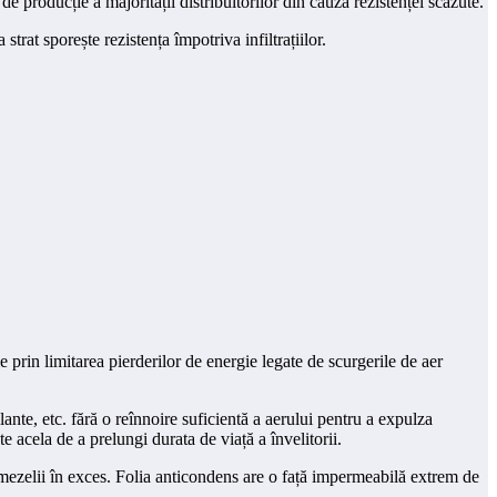
de producție a majorității distribuitorilor din cauza rezistenței scăzute.
trat sporește rezistența împotriva infiltrațiilor.
e prin limitarea pierderilor de energie legate de scurgerile de aer
plante, etc. fără o reînnoire suficientă a aerului pentru a expulza
este acela de a prelungi durata de viață a învelitorii.
umezelii în exces. Folia anticondens are o față impermeabilă extrem de