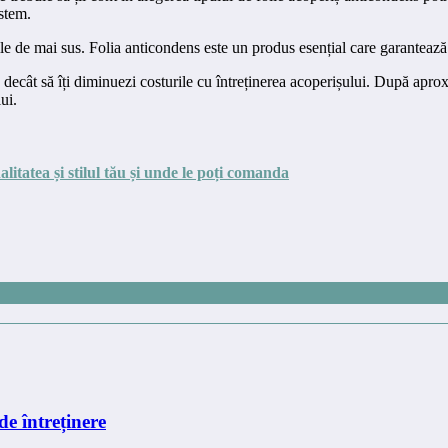
istem.
rile de mai sus. Folia anticondens este un produs esențial care garantează
 decât să îți diminuezi costurile cu întreținerea acoperișului. După apr
ui.
litatea și stilul tău și unde le poți comanda
de întreținere