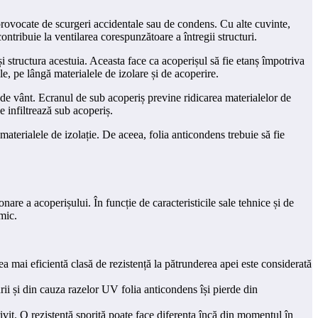
provocate de scurgeri accidentale sau de condens. Cu alte cuvinte,
contribuie la ventilarea corespunzătoare a întregii structuri.
i structura acestuia. Aceasta face ca acoperișul să fie etanș împotriva
e, pe lângă materialele de izolare și de acoperire.
 de vânt. Ecranul de sub acoperiș previne ridicarea materialelor de
e infiltrează sub acoperiș.
aterialele de izolație. De aceea, folia anticondens trebuie să fie
nare a acoperișului. În funcție de caracteristicile sale tehnice și de
rmic.
ea mai eficientă clasă de rezistență la pătrunderea apei este considerată
urii și din cauza razelor UV folia anticondens își pierde din
rivit. O rezistență sporită poate face diferența încă din momentul în