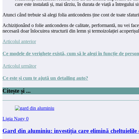
care este instalată și, mai târziu, în durata de viață a întregului s
Atunci când trebuie să alegi folia anticondens ține cont de toate sfatu
Achiziționând o folie anticondens de calitate, performantă, nu vei face
necesară doar înlocuirea structurii din lemn și termoizolației acoperișul
Articolul anterior
Ce modele de verighete există, cum să le alegi în funcție de persona
Articolul următor
Ce este și cum te ajută un detailing auto?
Citește și ...
Ligia Nagy
0
Gard din aluminiu: investiția care elimină cheltuielile 