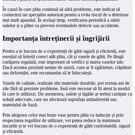
În cazul în care plita continuă să aibă probleme, este indicat să
contactezi un specialist autorizat pentru a evita riscul de a deteriora
mai mult aparatul. În același timp, verificarea periodică a stării
oalelor și a plitei va preveni eventualele defecte sau accidente.
Importanța întreținerii și îngrijirii
Pentru a te bucura de o experiență de gătit sigură și eficientă, este
esențial să întreții corect atât plita, cât și vasele de gătit. Pe lângă
curățarea regulată, este important să verifici și starea vaselor tale.
Dacă acestea prezintă semne de uzură, cum ar fi zgârieturi, crăpături
sau deformări, este recomandat să le înlocuiești.
Vasele de calitate, realizate din materiale durabile, pot rezista ani de
zile fără să prezinte probleme, însă este necesar să fii atent la modul
în care le utilizezi. De asemenea, oalele și tigăile ar trebui curățate cu
soluții adecvate, care nu afectează suprafața antiaderentă sau
materialul de bază.
Prin alegerea celor mai bune vase pentru plita cu inducție și prin
respectarea regulilor de utilizare, vei putea reduce la minimum
riscurile și te vei bucura de o experiență de gătit confortabilă, sigură
și eficientă.