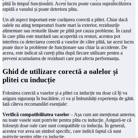
plită în timpul funcționării. Acest lucru poate cauza supraîncălzirea
rapidă a vasului și poate deteriora plita.
Un alt aspect important este curățarea corectă a plitei. Chiar dacă
oalele nu ating temperaturi foarte mari la exterior, reziduurile
alimentare sau resturile lăsate pe plită pot cauza probleme. În cazul
în care plita este murdară sau acoperită cu resturi, acestea pot
interfera cu detectarea corectă a vaselor de către plită, iar acest lucru
poate duce la probleme de funcționare sau chiar la accidente. De
aceea, este indicat să cureți plita după fiecare utilizare pentru a
preveni acumularea de reziduuri care pot afecta performanța.
Ghid de utilizare corectă a oalelor și
plitei cu inducție
Folosirea corectă a vaselor și a plitei cu inducție nu doar că îți va
asigura siguranța în bucătărie, ci va și îmbunătăți experiența de gătit.
Iată câteva recomandări esențiale:
Verifică compatibilitatea vaselor
– Așa cum am menționat anterior,
nu toate vasele sunt potrivite pentru plita cu inducție. Asigură-te că
folosești doar oale care sunt compatibile cu inducția. În general,
acestea vor avea un simbol specific, care indică faptul că sunt
potrivite pentru plite cu inducție.