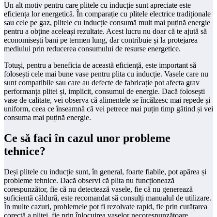
Un alt motiv pentru care plitele cu inducție sunt apreciate este
eficiența lor energetică. În comparație cu plitele electrice tradiționale
sau cele pe gaz, plitele cu inducție consumă mult mai puțină energie
pentru a obține aceleași rezultate. Acest lucru nu doar că te ajută să
economisești bani pe termen lung, dar contribuie și la protejarea
mediului prin reducerea consumului de resurse energetice.
Totuși, pentru a beneficia de această eficiență, este important să
folosești cele mai bune vase pentru plita cu inducție. Vasele care nu
sunt compatibile sau care au defecte de fabricație pot afecta grav
performanța plitei și, implicit, consumul de energie. Dacă folosești
vase de calitate, vei observa că alimentele se încălzesc mai repede și
uniform, ceea ce înseamnă că vei petrece mai puțin timp gătind și vei
consuma mai puțină energie.
Ce să faci în cazul unor probleme
tehnice?
Deși plitele cu inducție sunt, în general, foarte fiabile, pot apărea și
probleme tehnice. Dacă observi că plita nu funcționează
corespunzător, fie că nu detectează vasele, fie că nu generează
suficientă căldură, este recomandat să consulți manualul de utilizare.
În multe cazuri, problemele pot fi rezolvate rapid, fie prin curățarea
corectă a plitei, fie prin înlocuirea vaselor necorespunzătoare.