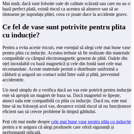
Mai mult, dacă sunt folosite oale de calitate scăzută sau care nu au o
bază perfect plată, există riscul ca acestea să alunece sau să se
răstoarne pe suprafața plitei, ceea ce poate duce la accidente grave.
Ce fel de vase sunt potrivite pentru plita
cu inducție?
Pentru a evita aceste riscuri, este esențial să alegi cele mai bune vase
pentru plita cu inducție. Acestea trebuie să fie realizate din materiale
compatibile cu câmpul electromagnetic generat de plită. Oalele din
oțel inoxidabil cu bază magnetică și cele din fontă sunt cele mai
recomandate. Aceste materiale permit o distribuire uniformă a
căldurii și asigură un contact solid între oală și plită, prevenind
accidentele.
Un mod simplu de a verifica dacă un vas este potrivit pentru inducție
este să apropii un magnet de baza sa. Dacă magnetul se lipește,
atunci oala este compatibilă cu plita cu inducție. Dacă nu, este mai
bine să nu folosești acel vas, deoarece există riscul să nu funcționeze
eficient sau să creeze probleme în timpul gătitului.
Poți citi mai multe despre
cele mai bune vase pentru plita cu inducție
pentru a te asigura că alegi produsele care oferă siguranță și
performanță ridicată.