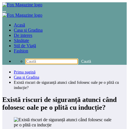
Sari
la
conținut
Acasă
Casa si Gradina
De interes
Sănătate
Stil de Viață
Fashion
Prima pagină
Casa si Gradina
Există riscuri de siguranță atunci când folosesc oale pe o plită cu
inducție?
Există riscuri de siguranță atunci când
folosesc oale pe o plită cu inducție?