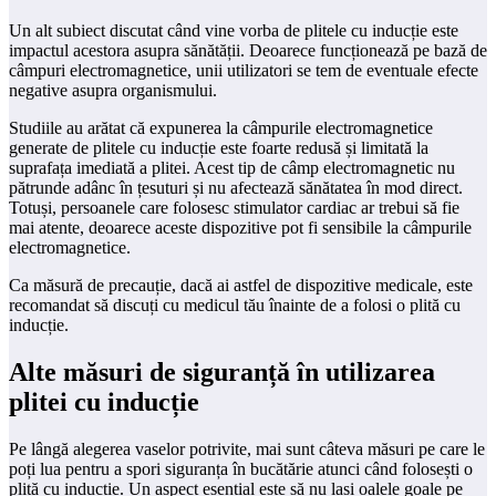
Un alt subiect discutat când vine vorba de plitele cu inducție este
impactul acestora asupra sănătății. Deoarece funcționează pe bază de
câmpuri electromagnetice, unii utilizatori se tem de eventuale efecte
negative asupra organismului.
Studiile au arătat că expunerea la câmpurile electromagnetice
generate de plitele cu inducție este foarte redusă și limitată la
suprafața imediată a plitei. Acest tip de câmp electromagnetic nu
pătrunde adânc în țesuturi și nu afectează sănătatea în mod direct.
Totuși, persoanele care folosesc stimulator cardiac ar trebui să fie
mai atente, deoarece aceste dispozitive pot fi sensibile la câmpurile
electromagnetice.
Ca măsură de precauție, dacă ai astfel de dispozitive medicale, este
recomandat să discuți cu medicul tău înainte de a folosi o plită cu
inducție.
Alte măsuri de siguranță în utilizarea
plitei cu inducție
Pe lângă alegerea vaselor potrivite, mai sunt câteva măsuri pe care le
poți lua pentru a spori siguranța în bucătărie atunci când folosești o
plită cu inducție. Un aspect esențial este să nu lași oalele goale pe