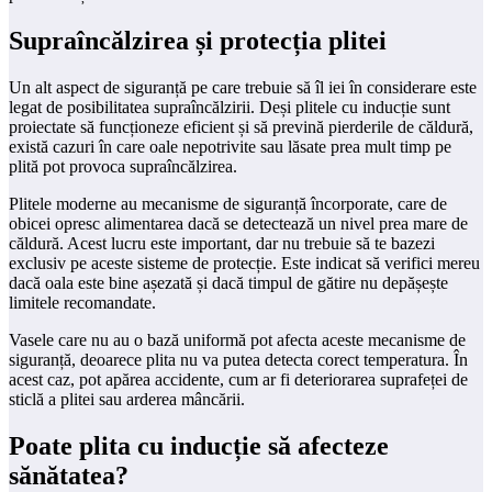
Supraîncălzirea și protecția plitei
Un alt aspect de siguranță pe care trebuie să îl iei în considerare este
legat de posibilitatea supraîncălzirii. Deși plitele cu inducție sunt
proiectate să funcționeze eficient și să prevină pierderile de căldură,
există cazuri în care oale nepotrivite sau lăsate prea mult timp pe
plită pot provoca supraîncălzirea.
Plitele moderne au mecanisme de siguranță încorporate, care de
obicei opresc alimentarea dacă se detectează un nivel prea mare de
căldură. Acest lucru este important, dar nu trebuie să te bazezi
exclusiv pe aceste sisteme de protecție. Este indicat să verifici mereu
dacă oala este bine așezată și dacă timpul de gătire nu depășește
limitele recomandate.
Vasele care nu au o bază uniformă pot afecta aceste mecanisme de
siguranță, deoarece plita nu va putea detecta corect temperatura. În
acest caz, pot apărea accidente, cum ar fi deteriorarea suprafeței de
sticlă a plitei sau arderea mâncării.
Poate plita cu inducție să afecteze
sănătatea?