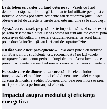
Evită folosirea oalelor cu fund deteriorat
– Vasele cu fund
deteriorat, crăpat sau foarte zgâriat nu ar trebui utilizate pe o plită cu
inducție. Acestea pot cauza accidente sau deteriorarea plitei. Dacă
observi astfel de defecte la vasele tale, este mai bine să le înlocuiești.
Așează corect vasele pe plită
– Este important să așezi oalele exact
pe zona desemnată a plitei. Dacă acestea nu sunt aliniate corect, plita
poate avea dificultăți în a genera căldura necesară, iar acest lucru
poate duce la ineficiență sau la riscuri de supraîncălzire.
Nu lăsa vasele nesupravegheate
– Chiar dacă plitele cu inducție
sunt foarte sigure și eficiente, este recomandat să nu lași vasele
nesupravegheate pentru perioade lungi de timp. Acest lucru poate
preveni accidente precum fierberea excesivă sau arderea alimentelor.
Folosește vase de dimensiunea corectă
– Plitele cu inducție
funcționează cel mai bine atunci când dimensiunea oalei corespunde
cu zona de încălzire a plitei. Folosirea unor oale prea mici sau prea
mari poate afecta performanța și eficiența.
Impactul asupra mediului și eficiența
energetică