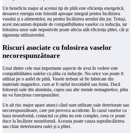
Un beneficiu major al acestui tip de plită este eficiența energetică,
deoarece energia este folosită aproape integral pentru încălzirea
vasului și a alimentelor, nu pentru încălzirea aerului din jur. Totuși,
acest mecanism depinde de compatibilitatea vaselor cu inducția, iar
folosirea unor oale nepotrivite poate afecta atât eficiența plitei, cât și
siguranța utilizatorului.
Riscuri asociate cu folosirea vaselor
necorespunzătoare
Unul dintre cele mai importante aspecte de avut în vedere este
compatibilitatea oalelor cu plita cu inducție. Nu orice vas poate fi
utilizat pe o astfel de plită. Vasele trebuie să fie fabricate din
materiale magnetice, cum ar fi oțelul inoxidabil sau fonta. Dacă
folosești oale din aluminiu, cupru sau alte metale nemagnetice, plita
nu va funcționa corespunzător.
Un alt risc major apare atunci când sunt utilizate oale deteriorate sau
necorespunzătoare, care pot provoca accidente. În cazul vaselor cu
baza neuniformă, contactul cu plita nu este complet, ceea ce poate
duce la încălzire neuniformă. Aceasta poate cauza supraîncălzirea
sau chiar deteriorarea oalei și a plitei.