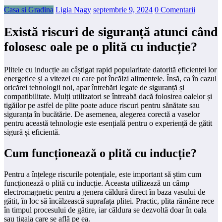
Casa si Gradina
Ligia Nagy
septembrie 9, 2024
0 Comentarii
Există riscuri de siguranță atunci când
folosesc oale pe o plită cu inducție?
Plitele cu inducție au câștigat rapid popularitate datorită eficienței lor
energetice și a vitezei cu care pot încălzi alimentele. Însă, ca în cazul
oricărei tehnologii noi, apar întrebări legate de siguranță și
compatibilitate. Mulți utilizatori se întreabă dacă folosirea oalelor și
tigăilor pe astfel de plite poate aduce riscuri pentru sănătate sau
siguranța în bucătărie. De asemenea, alegerea corectă a vaselor
pentru această tehnologie este esențială pentru o experiență de gătit
sigură și eficientă.
Cum funcționează o plită cu inducție?
Pentru a înțelege riscurile potențiale, este important să știm cum
funcționează o plită cu inducție. Aceasta utilizează un câmp
electromagnetic pentru a genera căldură direct în baza vasului de
gătit, în loc să încălzească suprafața plitei. Practic, plita rămâne rece
în timpul procesului de gătire, iar căldura se dezvoltă doar în oala
sau tigaia care se află pe ea.