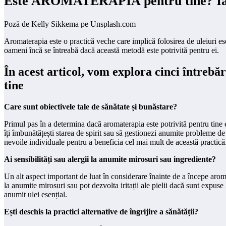
Este AROMATERAPIA pentru tine? Iată C
Poză de Kelly Sikkema pe Unsplash.com
Aromaterapia este o practică veche care implică folosirea de uleiuri esen
oameni încă se întreabă dacă această metodă este potrivită pentru ei.
În acest articol, vom explora cinci întrebă
tine
Care sunt obiectivele tale de sănătate și bunăstare?
Primul pas în a determina dacă aromaterapia este potrivită pentru tine es
îți îmbunătățești starea de spirit sau să gestionezi anumite probleme de
nevoile individuale pentru a beneficia cel mai mult de această practică
Ai sensibilități sau alergii la anumite mirosuri sau ingrediente?
Un alt aspect important de luat în considerare înainte de a începe aroma
la anumite mirosuri sau pot dezvolta iritații ale pielii dacă sunt expuse
anumit ulei esențial.
Ești deschis la practici alternative de îngrijire a sănătății?