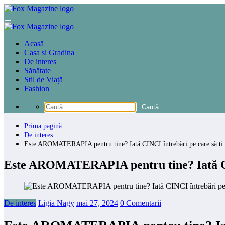
Sari
la
conținut
Acasă
Casa si Gradina
De interes
Sănătate
Stil de Viață
Fashion
Prima pagină
De interes
Este AROMATERAPIA pentru tine? Iată CINCI întrebări pe care să ți le
Este AROMATERAPIA pentru tine? Iată CINC
De interes
Ligia Nagy
mai 27, 2024
0 Comentarii