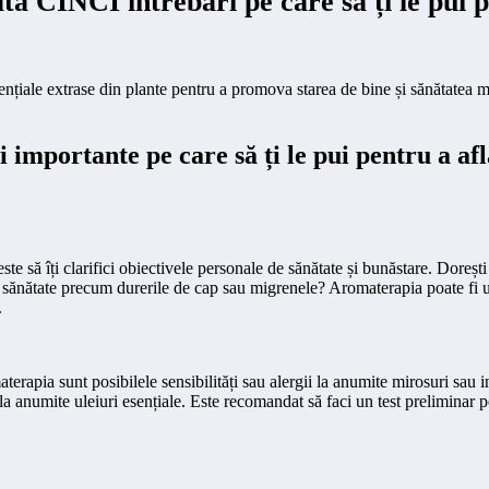
INCI întrebări pe care să ți le pui pe
țiale extrase din plante pentru a promova starea de bine și sănătatea mint
ri importante pe care să ți le pui pentru a a
te să îți clarifici obiectivele personale de sănătate și bunăstare. Dorești 
 sănătate precum durerile de cap sau migrenele? Aromaterapia poate fi uti
.
terapia sunt posibilele sensibilități sau alergii la anumite mirosuri sau 
 la anumite uleiuri esențiale. Este recomandat să faci un test preliminar pe