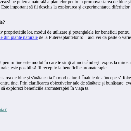
bazează pe puterea naturală a plantelor pentru a promova starea de bine ș
ine. Este important să fii deschis la explorarea și experimentarea diferite
le?
proprietățile lor, modul de utilizare și potențialele lor beneficii pentru s
le din plante naturale
de la Putereaplantelor.ro – aici vei da peste o variet
 pentru tine este modul în care te simți atunci când ești expus la mirosur
le, este posibil să fii receptiv la beneficiile aromaterapiei.
area de bine și sănătatea ta în mod natural. Înainte de a începe să foloseș
tru tine. Prin clarificarea obiectivelor tale de sănătate și bunăstare, eval
i să explorezi beneficiile aromaterapiei în viața ta.
nia?