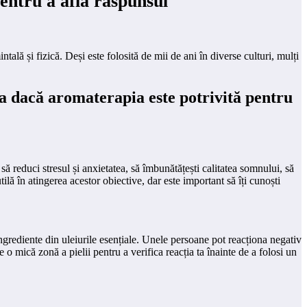
ntru a afla răspunsul
ală și fizică. Deși este folosită de mii de ani în diverse culturi, mulți
fla dacă aromaterapia este potrivită pentru
să reduci stresul și anxietatea, să îmbunătățești calitatea somnului, să
lă în atingerea acestor obiective, dar este important să îți cunoști
ingrediente din uleiurile esențiale. Unele persoane pot reacționa negativ
 o mică zonă a pielii pentru a verifica reacția ta înainte de a folosi un