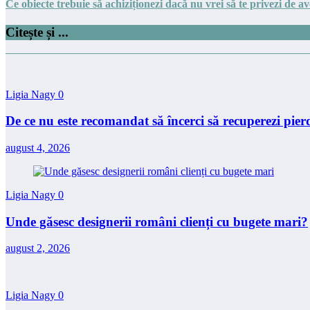
Ce obiecte trebuie să achiziționezi dacă nu vrei să te privezi de av
Citește și ...
Ligia Nagy
0
De ce nu este recomandat să încerci să recuperezi pierd
august 4, 2026
Ligia Nagy
0
Unde găsesc designerii români clienți cu bugete mari?
august 2, 2026
Ligia Nagy
0