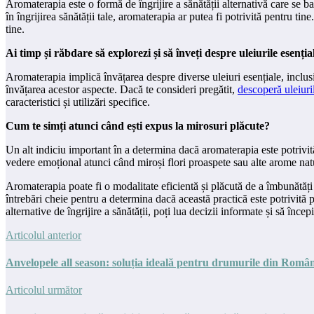
Aromaterapia este o formă de îngrijire a sănătății alternativă care se 
în îngrijirea sănătății tale, aromaterapia ar putea fi potrivită pentru t
tine.
Ai timp și răbdare să explorezi și să înveți despre uleiurile esenția
Aromaterapia implică învățarea despre diverse uleiuri esențiale, inclusiv 
învățarea acestor aspecte. Dacă te consideri pregătit,
descoperă uleiuri
caracteristici și utilizări specifice.
Cum te simți atunci când ești expus la mirosuri plăcute?
Un alt indiciu important în a determina dacă aromaterapia este potrivită
vedere emoțional atunci când miroși flori proaspete sau alte arome natura
Aromaterapia poate fi o modalitate eficientă și plăcută de a îmbunătăți st
întrebări cheie pentru a determina dacă această practică este potrivită pen
alternative de îngrijire a sănătății, poți lua decizii informate și să încep
Articolul anterior
Anvelopele all season: soluția ideală pentru drumurile din Româ
Articolul următor