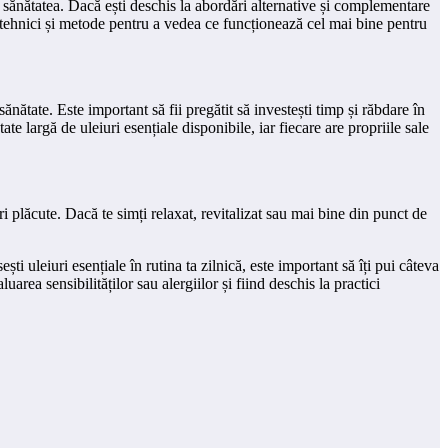
i sănătatea. Dacă ești deschis la abordări alternative și complementare
lor tehnici și metode pentru a vedea ce funcționează cel mai bine pentru
ănătate. Este important să fii pregătit să investești timp și răbdare în
ate largă de uleiuri esențiale disponibile, iar fiecare are propriile sale
i plăcute. Dacă te simți relaxat, revitalizat sau mai bine din punct de
ti uleiuri esențiale în rutina ta zilnică, este important să îți pui câteva
uarea sensibilităților sau alergiilor și fiind deschis la practici