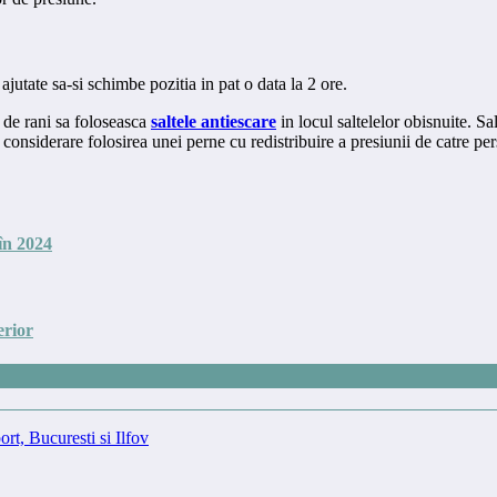
ajutate sa-si schimbe pozitia in pat o data la 2 ore.
l de rani sa foloseasca
saltele antiescare
in locul saltelelor obisnuite. Sa
 considerare folosirea unei perne cu redistribuire a presiunii de catre p
în 2024
erior