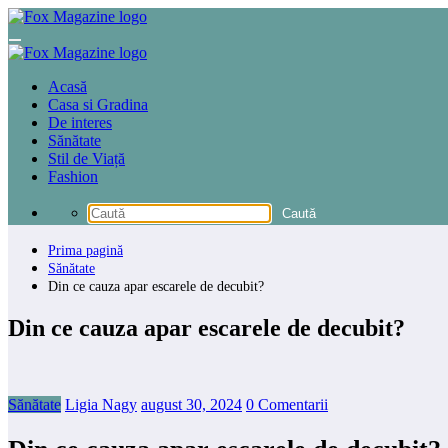
Sari
la
conținut
Acasă
Casa si Gradina
De interes
Sănătate
Stil de Viață
Fashion
Prima pagină
Sănătate
Din ce cauza apar escarele de decubit?
Din ce cauza apar escarele de decubit?
Sănătate
Ligia Nagy
august 30, 2024
0 Comentarii