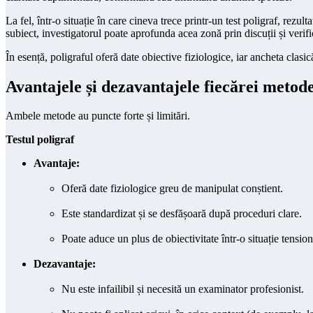
La fel, într-o situație în care cineva trece printr-un test poligraf, rez
subiect, investigatorul poate aprofunda acea zonă prin discuții și verif
În esență, poligraful oferă date obiective fiziologice, iar ancheta clasi
Avantajele și dezavantajele fiecărei metod
Ambele metode au puncte forte și limitări.
Testul poligraf
Avantaje:
Oferă date fiziologice greu de manipulat conștient.
Este standardizat și se desfășoară după proceduri clare.
Poate aduce un plus de obiectivitate într-o situație tension
Dezavantaje:
Nu este infailibil și necesită un examinator profesionist.