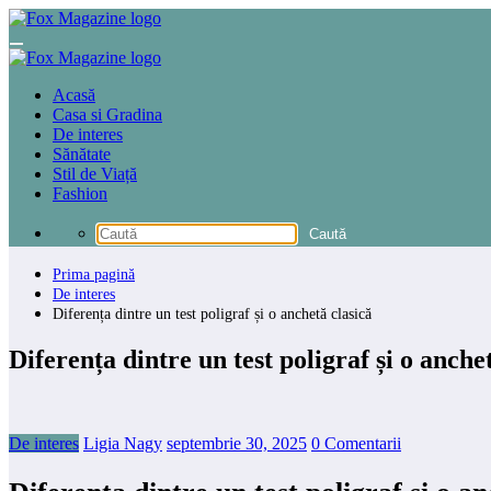
Sari
la
conținut
Acasă
Casa si Gradina
De interes
Sănătate
Stil de Viață
Fashion
Prima pagină
De interes
Diferența dintre un test poligraf și o anchetă clasică
Diferența dintre un test poligraf și o anche
De interes
Ligia Nagy
septembrie 30, 2025
0 Comentarii