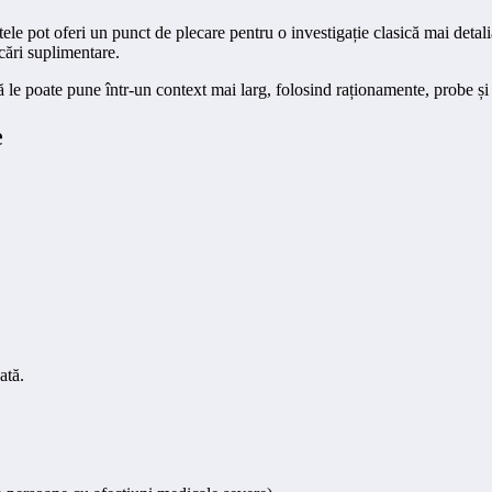
ultatele pot oferi un punct de plecare pentru o investigație clasică mai det
icări suplimentare.
că le poate pune într-un context mai larg, folosind raționamente, probe și 
e
ată.