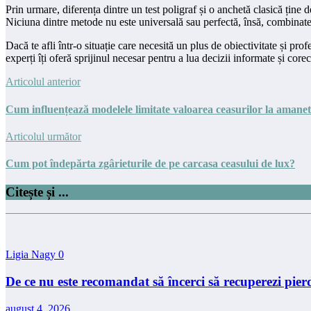
Prin urmare, diferența dintre un test poligraf și o anchetă clasică ține
Niciuna dintre metode nu este universală sau perfectă, însă, combinate, 
Dacă te afli într-o situație care necesită un plus de obiectivitate și pro
experți îți oferă sprijinul necesar pentru a lua decizii informate și corec
Articolul anterior
Cum influențează modelele limitate valoarea ceasurilor la amane
Articolul următor
Cum pot îndepărta zgârieturile de pe carcasa ceasului de lux?
Citește și ...
Ligia Nagy
0
De ce nu este recomandat să încerci să recuperezi pierd
august 4, 2026