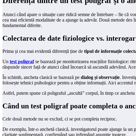
Diferența dintre un test poligraf și o an
Atunci când apare o situație care ridică semne de întrebare – fie că vorb
cea mai eficientă modalitate de a ajunge la adevăr. Două metode des î
fundamental diferite.
Colectarea de date fiziologice vs. interoga
Prima și cea mai evidentă diferență ține de
tipul de informație colect
Un
test poligraf
se bazează pe monitorizarea reacțiilor fiziologice: rit
răspunde sincer față de atunci când încearcă să ascundă adevărul. Aceste 
În schimb, ancheta clasică se bazează pe
dialog și observație
. Invest
folosește tehnici psihologice pentru a obține informații. Aici accentul 
Astfel, putem spune că poligraful „ascultă” corpul, în timp ce ancheta 
Când un test poligraf poate completa o anc
Cele două metode nu se exclud, ci se pot completa reciproc.
De exemplu, într-o anchetă clasică, investigatorul poate ajunge la un pu
claritate suplimentară, confirmând sau infirmând anumite ipoteze.