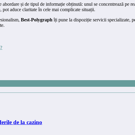
 de abordare și de tipul de informație obținută: unul se concentrează pe re
pot aduce claritate în cele mai complicate situații.
fesionalism,
Best-Polygraph
îți pune la dispoziție servicii specializate,
te.
t?
erile de la cazino