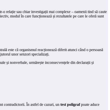
ntr-o relație sau chiar investigații mai complexe – oamenii tind să caute
iectiv, modul în care funcționează și rezultatele pe care le oferă sunt
entrală este că organismul reacționează diferit atunci când o persoană
jutorul unor senzori specializați.
bale și nonverbale, urmărește inconsecvențele din declarații și
t contradictorii. În astfel de cazuri, un
test poligraf
poate aduce