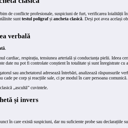
chetă clasică
im de conflicte profesionale, suspiciuni de furt, verificarea loialității î
ntâlnite sunt
testul poligraf
și
ancheta clasică
. Deși pot avea același ob
rea verbală
ată
.
mul cardiac, respirația, tensiunea arterială și conductanța pielii. Ideea c
date nu pot fi controlate conștient în totalitate și sunt înregistrate cu a
igatorul sau anchetatorul adresează întrebări, analizează răspunsurile ver
nu cade pe corp și reacțiile sale, ci pe modul în care persoana comunică.
clasică „ascultă” cuvintele.
hetă și invers
nct în care există suspiciuni, dar nu suficiente probe sau declarațiile sun