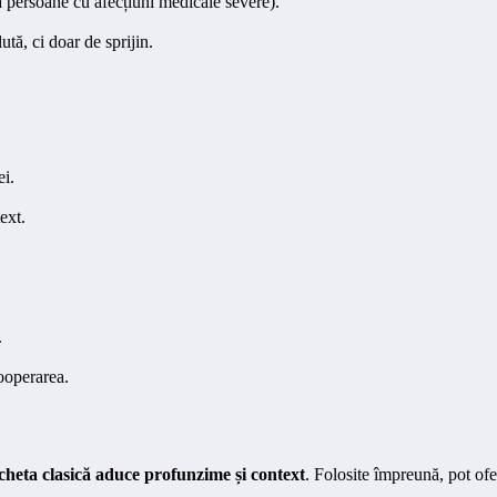
la persoane cu afecțiuni medicale severe).
ută, ci doar de sprijin.
ei.
ext.
.
ooperarea.
cheta clasică aduce profunzime și context
. Folosite împreună, pot ofe