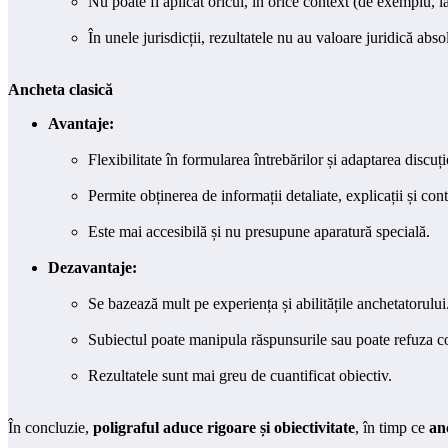
Nu poate fi aplicat oricui, în orice context (de exemplu, 
În unele jurisdicții, rezultatele nu au valoare juridică absol
Ancheta clasică
Avantaje:
Flexibilitate în formularea întrebărilor și adaptarea discuți
Permite obținerea de informații detaliate, explicații și cont
Este mai accesibilă și nu presupune aparatură specială.
Dezavantaje:
Se bazează mult pe experiența și abilitățile anchetatorului
Subiectul poate manipula răspunsurile sau poate refuza c
Rezultatele sunt mai greu de cuantificat obiectiv.
În concluzie,
poligraful aduce rigoare și obiectivitate
, în timp ce
an