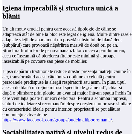
Igiena impecabilă și structura unică a
blănii
Un alt motiv crucial pentru care această tipologie de câine se
adaptează atât de bine la bloc este legat de igienă. Multe dintre rasele
adaptate vieții de apartament nu posedă substratul de blană dens
(subpărul) care provoacă năpârlirea masivă de două ori pe an.
Structura firului lor de păr seamănă izbitor cu cea a părului uman,
ceea ce înseamnă că pierderea firelor este minimă și aproape
insesizabilă pe covoare sau piese de mobilier.
Lipsa năpârlirii tradiționale reduce drastic prezența mătreții canine în
aer, transformând acești căței într-o opțiune excelentă pentru
persoanele predispuse la alergii respiratorii sau astm. În plus, tipul
acesta de blană nu reține mirosul specific de „câine ud”, chiar și
după o plimbare prin ploaie, un avantaj major într-un spațiu închis în
care ventilația poate fi uneori deficitară. Pentru a schimba impresii,
sfaturi de toaletare și recomandări despre creșterea unor rase similare
cu caracteristici ideale pentru interior, proprietarii se pot alătura
comunității active de pe
https://www.facebook.com/groups/pudelmaltipooromania/
.
Sociabilitatea nativă și nivelul redus de