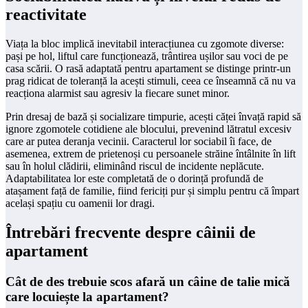
reactivitate
Viața la bloc implică inevitabil interacțiunea cu zgomote diverse:
pași pe hol, liftul care funcționează, trântirea ușilor sau voci de pe
casa scării. O rasă adaptată pentru apartament se distinge printr-un
prag ridicat de toleranță la acești stimuli, ceea ce înseamnă că nu va
reacționa alarmist sau agresiv la fiecare sunet minor.
Prin dresaj de bază și socializare timpurie, acești căței învață rapid să
ignore zgomotele cotidiene ale blocului, prevenind lătratul excesiv
care ar putea deranja vecinii. Caracterul lor sociabil îi face, de
asemenea, extrem de prietenoși cu persoanele străine întâlnite în lift
sau în holul clădirii, eliminând riscul de incidente neplăcute.
Adaptabilitatea lor este completată de o dorință profundă de
atașament față de familie, fiind fericiți pur și simplu pentru că împart
același spațiu cu oamenii lor dragi.
Întrebări frecvente despre câinii de
apartament
Cât de des trebuie scos afară un câine de talie mică
care locuiește la apartament?