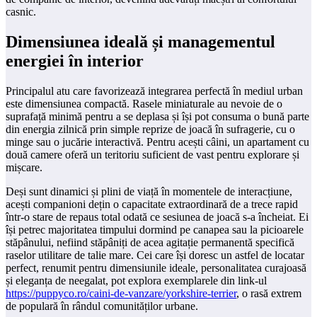
casnic.
Dimensiunea ideală și managementul
energiei în interior
Principalul atu care favorizează integrarea perfectă în mediul urban
este dimensiunea compactă. Rasele miniaturale au nevoie de o
suprafață minimă pentru a se deplasa și își pot consuma o bună parte
din energia zilnică prin simple reprize de joacă în sufragerie, cu o
minge sau o jucărie interactivă. Pentru acești câini, un apartament cu
două camere oferă un teritoriu suficient de vast pentru explorare și
mișcare.
Deși sunt dinamici și plini de viață în momentele de interacțiune,
acești companioni dețin o capacitate extraordinară de a trece rapid
într-o stare de repaus total odată ce sesiunea de joacă s-a încheiat. Ei
își petrec majoritatea timpului dormind pe canapea sau la picioarele
stăpânului, nefiind stăpâniți de acea agitație permanentă specifică
raselor utilitare de talie mare. Cei care își doresc un astfel de locatar
perfect, renumit pentru dimensiunile ideale, personalitatea curajoasă
și eleganța de neegalat, pot explora exemplarele din link-ul
https://puppyco.ro/caini-de-vanzare/yorkshire-terrier
, o rasă extrem
de populară în rândul comunităților urbane.