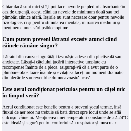
Chiar dacă sunt mici și își pot face nevoile pe pleduri absorbante în
caz de urgență, acești câini au nevoie de minimum două sau trei
plimbări zilnice afară. Ieșirile nu sunt necesare doar pentru nevoile
fiziologice, ci și pentru stimularea mentală, mirosirea mediului și
menținerea unei stări psihice optime.
Cum putem preveni lătratul excesiv atunci când
câinele rămâne singur?
Lătratul din cauza singurătății izvorăște adesea din plictiseală sau
anxietate. Lăsați-i cățelului jucării interactive umplute cu
recompense înainte de a pleca, asigurați-vă că a avut parte de o
plimbare obositoare înainte și evitați să faceți un moment dramatic
din plecările sau revenirile dumneavoastră acasă.
Este aerul condiționat periculos pentru un cățel mic
în timpul verii?
Aerul condiționat este benefic pentru a preveni șocul termic, însă
fluxul de aer rece nu trebuie să bată direct spre locul unde se află
culcușul câinelui. Menținerea unei temperaturi constante de 22-24°C
este ideală și sigură pentru confortul său respirator și muscular.