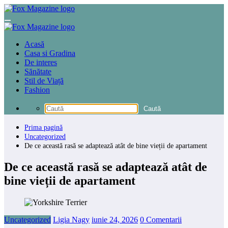
Sari
la
conținut
Acasă
Casa si Gradina
De interes
Sănătate
Stil de Viață
Fashion
Prima pagină
Uncategorized
De ce această rasă se adaptează atât de bine vieții de apartament
De ce această rasă se adaptează atât de
bine vieții de apartament
Uncategorized
Ligia Nagy
iunie 24, 2026
0 Comentarii