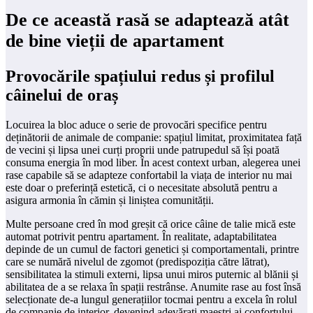
De ce această rasă se adaptează atât
de bine vieții de apartament
Provocările spațiului redus și profilul
câinelui de oraș
Locuirea la bloc aduce o serie de provocări specifice pentru
deținătorii de animale de companie: spațiul limitat, proximitatea față
de vecini și lipsa unei curți proprii unde patrupedul să își poată
consuma energia în mod liber. În acest context urban, alegerea unei
rase capabile să se adapteze confortabil la viața de interior nu mai
este doar o preferință estetică, ci o necesitate absolută pentru a
asigura armonia în cămin și liniștea comunității.
Multe persoane cred în mod greșit că orice câine de talie mică este
automat potrivit pentru apartament. În realitate, adaptabilitatea
depinde de un cumul de factori genetici și comportamentali, printre
care se numără nivelul de zgomot (predispoziția către lătrat),
sensibilitatea la stimuli externi, lipsa unui miros puternic al blănii și
abilitatea de a se relaxa în spații restrânse. Anumite rase au fost însă
selecționate de-a lungul generațiilor tocmai pentru a excela în rolul
de companie de interior, devenind adevărați maeștri ai confortului