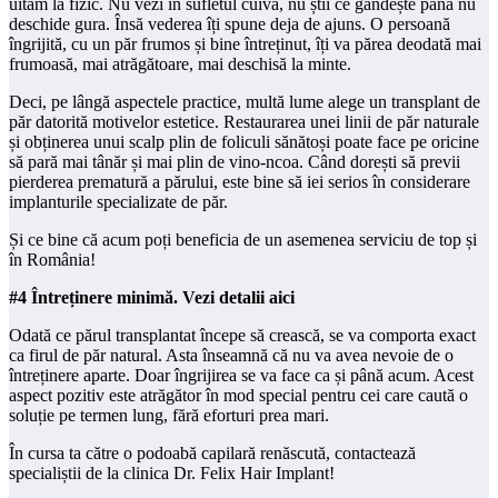
uităm la fizic. Nu vezi în sufletul cuiva, nu știi ce gândește până nu
deschide gura. Însă vederea îți spune deja de ajuns. O persoană
îngrijită, cu un păr frumos și bine întreținut, îți va părea deodată mai
frumoasă, mai atrăgătoare, mai deschisă la minte.
Deci, pe lângă aspectele practice, multă lume alege un transplant de
păr datorită motivelor estetice. Restaurarea unei linii de păr naturale
și obținerea unui scalp plin de foliculi sănătoși poate face pe oricine
să pară mai tânăr și mai plin de vino-ncoa. Când dorești să previi
pierderea prematură a părului, este bine să iei serios în considerare
implanturile specializate de păr.
Și ce bine că acum poți beneficia de un asemenea serviciu de top și
în România!
#4 Întreținere minimă. Vezi detalii aici
Odată ce părul transplantat începe să crească, se va comporta exact
ca firul de păr natural. Asta înseamnă că nu va avea nevoie de o
întreținere aparte. Doar îngrijirea se va face ca și până acum. Acest
aspect pozitiv este atrăgător în mod special pentru cei care caută o
soluție pe termen lung, fără eforturi prea mari.
În cursa ta către o podoabă capilară renăscută, contactează
specialiștii de la clinica Dr. Felix Hair Implant!