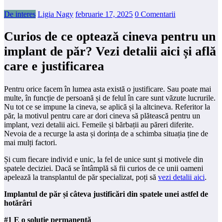
De interes
Ligia Nagy
februarie 17, 2025
0 Comentarii
Curios de ce optează cineva pentru un
implant de păr? Vezi detalii aici și află
care e justificarea
Pentru orice facem în lumea asta există o justificare. Sau poate mai
multe, în funcție de persoană și de felul în care sunt văzute lucrurile.
Nu tot ce se impune la cineva, se aplică și la altcineva. Referitor la
păr, la motivul pentru care ar dori cineva să plătească pentru un
implant, vezi detalii aici. Femeile și bărbații au păreri diferite.
Nevoia de a recurge la asta și dorința de a schimba situația ține de
mai mulți factori.
Și cum fiecare individ e unic, la fel de unice sunt și motivele din
spatele deciziei. Dacă se întâmplă să fii curios de ce unii oameni
apelează la transplantul de păr specializat, poți să
vezi detalii aici
.
Implantul de păr și câteva justificări din spatele unei astfel de
hotărâri
#1 E o soluție permanentă