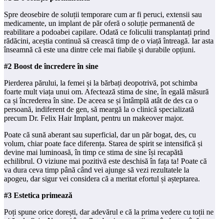
Spre deosebire de soluții temporare cum ar fi peruci, extensii sau
medicamente, un implant de păr oferă o soluție permanentă de
reabilitare a podoabei capilare. Odată ce foliculii transplantați prind
rădăcini, aceștia continuă să crească timp de o viață întreagă. Iar asta
înseamnă că este una dintre cele mai fiabile și durabile opțiuni.
#2 Boost de încredere în sine
Pierderea părului, la femei și la bărbați deopotrivă, pot schimba
foarte mult viața unui om. Afectează stima de sine, în egală măsură
ca și încrederea în sine. De aceea se și întâmplă atât de des ca o
persoană, indiferent de gen, să meargă la o clinică specializată
precum Dr. Felix Hair Implant, pentru un makeover major.
Poate că sună aberant sau superficial, dar un păr bogat, des, cu
volum, chiar poate face diferența. Starea de spirit se intensifică și
devine mai luminoasă, în timp ce stima de sine își recapătă
echilibrul. O viziune mai pozitivă este deschisă în fața ta! Poate că
va dura ceva timp până când vei ajunge să vezi rezultatele la
apogeu, dar sigur vei considera că a meritat efortul și așteptarea.
#3 Estetica primează
Poți spune orice dorești, dar adevărul e că la prima vedere cu toții ne