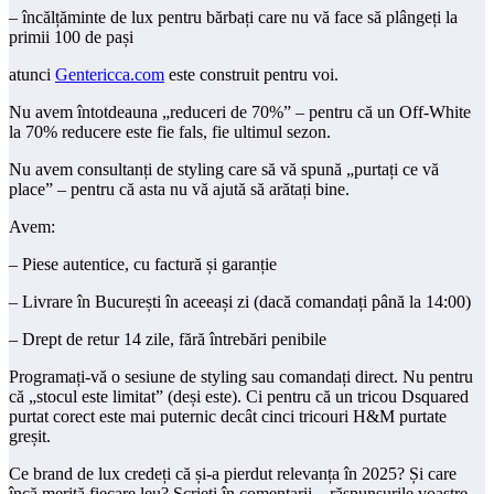
– încălțăminte de lux pentru bărbați care nu vă face să plângeți la
primii 100 de pași
atunci
Gentericca.com
este construit pentru voi.
Nu avem întotdeauna „reduceri de 70%” – pentru că un Off-White
la 70% reducere este fie fals, fie ultimul sezon.
Nu avem consultanți de styling care să vă spună „purtați ce vă
place” – pentru că asta nu vă ajută să arătați bine.
Avem:
– Piese autentice, cu factură și garanție
– Livrare în București în aceeași zi (dacă comandați până la 14:00)
– Drept de retur 14 zile, fără întrebări penibile
Programați-vă o sesiune de styling sau comandați direct. Nu pentru
că „stocul este limitat” (deși este). Ci pentru că un tricou Dsquared
purtat corect este mai puternic decât cinci tricouri H&M purtate
greșit.
Ce brand de lux credeți că și-a pierdut relevanța în 2025? Și care
încă merită fiecare leu? Scrieți în comentarii – răspunsurile voastre