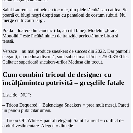
Saint Laurent – botinele cu toc mic, din piele lăcuită sau catifea. Se
poartă cu blugi negri drepți sau cu pantaloni de costum subțiri. Nu
merge cu tricouri largi.
Prada – loafers din cauciuc (da, ați citit bine). Modelul „Prada
Monolith” este încălțămintea de tranziție perfectă între birou și
terasă.
Versace – nu mai produce sneakers de succes din 2022. Dar pantofii
eleganți, cu medusa discretă, sunt subestimați. Preț: ~2500-3500 lei.
Calitate: superioară sneakers-urilor Medusa din trecut.
Cum combini tricoul de designer cu
încălțămintea potrivită – greșelile fatale
Lista de „NU”:
– Tricou Dsquared + Balenciaga Sneakers = prea mult mesaj. Pareți
un panou publicitar uman.
– Tricou Off-White + pantofi eleganți Saint Laurent = conflict de
coduri vestimentare. Alegeți o direcție.