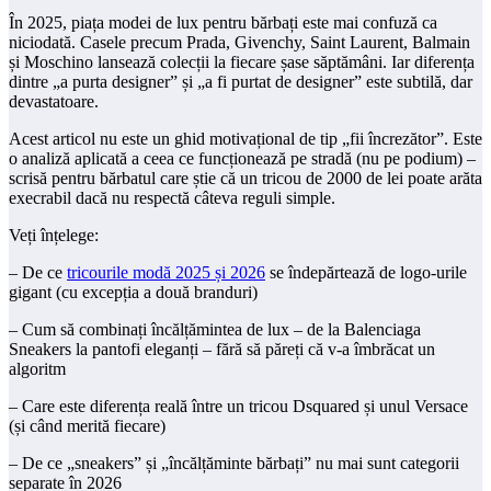
În 2025, piața modei de lux pentru bărbați este mai confuză ca
niciodată. Casele precum Prada, Givenchy, Saint Laurent, Balmain
și Moschino lansează colecții la fiecare șase săptămâni. Iar diferența
dintre „a purta designer” și „a fi purtat de designer” este subtilă, dar
devastatoare.
Acest articol nu este un ghid motivațional de tip „fii încrezător”. Este
o analiză aplicată a ceea ce funcționează pe stradă (nu pe podium) –
scrisă pentru bărbatul care știe că un tricou de 2000 de lei poate arăta
execrabil dacă nu respectă câteva reguli simple.
Veți înțelege:
– De ce
tricourile modă 2025 și 2026
se îndepărtează de logo-urile
gigant (cu excepția a două branduri)
– Cum să combinați încălțămintea de lux – de la Balenciaga
Sneakers la pantofi eleganți – fără să păreți că v-a îmbrăcat un
algoritm
– Care este diferența reală între un tricou Dsquared și unul Versace
(și când merită fiecare)
– De ce „sneakers” și „încălțăminte bărbați” nu mai sunt categorii
separate în 2026