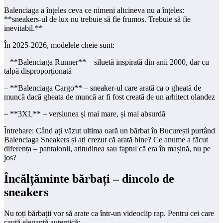
Balenciaga a înțeles ceva ce nimeni altcineva nu a înțeles:
**sneakers-ul de lux nu trebuie să fie frumos. Trebuie să fie
inevitabil.**
În 2025-2026, modelele cheie sunt:
– **Balenciaga Runner** – siluetă inspirată din anii 2000, dar cu
talpă disproporționată
– **Balenciaga Cargo** – sneaker-ul care arată ca o gheată de
muncă dacă gheata de muncă ar fi fost creată de un arhitect olandez
– **3XL** – versiunea și mai mare, și mai absurdă
Întrebare: Când ați văzut ultima oară un bărbat în București purtând
Balenciaga Sneakers și ați crezut că arată bine? Ce anume a făcut
diferența – pantalonii, atitudinea sau faptul că era în mașină, nu pe
jos?
Încălțăminte bărbați – dincolo de
sneakers
Nu toți bărbații vor să arate ca într-un videoclip rap. Pentru cei care
caută eleganță autentică: