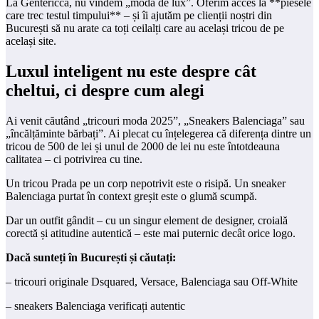
La Gentericca, nu vindem „modă de lux”. Oferim acces la **piesele
care trec testul timpului** – și îi ajutăm pe clienții noștri din
București să nu arate ca toți ceilalți care au același tricou de pe
același site.
Luxul inteligent nu este despre cât
cheltui, ci despre cum alegi
Ai venit căutând „tricouri moda 2025”, „Sneakers Balenciaga” sau
„încălțăminte bărbați”. Ai plecat cu înțelegerea că diferența dintre un
tricou de 500 de lei și unul de 2000 de lei nu este întotdeauna
calitatea – ci potrivirea cu tine.
Un tricou Prada pe un corp nepotrivit este o risipă. Un sneaker
Balenciaga purtat în context greșit este o glumă scumpă.
Dar un outfit gândit – cu un singur element de designer, croială
corectă și atitudine autentică – este mai puternic decât orice logo.
Dacă sunteți în București și căutați:
– tricouri originale Dsquared, Versace, Balenciaga sau Off-White
– sneakers Balenciaga verificați autentic