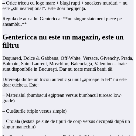
– Orice tricou cu logo mare + blugi rupți + sneakers murdari = nu
este „stil neatenționat”. Este doar neglijență.
Regula de aur a lui Gentericca: **un singur statement piece pe
ansamblu.**
Gentericca nu este un magazin, este un
filtru
Dsquared, Dolce & Gabbana, Off-White, Versace, Givenchy, Prada,
Balmain, Saint Laurent, Moschino, Balenciaga, Valentino – toate
sunt disponibile în București. Dar nu toate merită banii tăi.
Diferența dintre un tricou autentic și unul „aproape la fel” nu este
doar eticheta. Este:
– Materialul (bumbacul egiptean versus bumbacul turcesc low-
grade)
– Cusăturile (triple versus simple)
– Croiala (testată pe sute de tipuri de corp versus decupată după un
singur manechin)