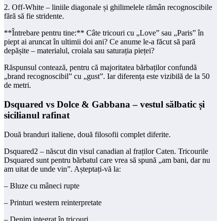
2. Off-White – liniile diagonale și ghilimelele rămân recognoscibile
fără să fie stridente.
**Întrebare pentru tine:** Câte tricouri cu „Love” sau „Paris” în
piept ai aruncat în ultimii doi ani? Ce anume le-a făcut să pară
depășite – materialul, croiala sau saturația pieței?
Răspunsul contează, pentru că majoritatea bărbaților confundă
„brand recognoscibil” cu „gust”. Iar diferența este vizibilă de la 50
de metri.
Dsquared vs Dolce & Gabbana – vestul sălbatic și
sicilianul rafinat
Două branduri italiene, două filosofii complet diferite.
Dsquared2 – născut din visul canadian al fraților Caten. Tricourile
Dsquared sunt pentru bărbatul care vrea să spună „am bani, dar nu
am uitat de unde vin”. Așteptați-vă la:
– Bluze cu mâneci rupte
– Printuri western reinterpretate
– Denim integrat în tricouri