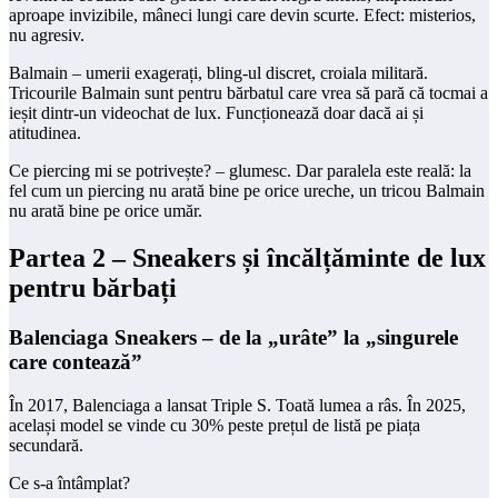
aproape invizibile, mâneci lungi care devin scurte. Efect: misterios,
nu agresiv.
Balmain – umerii exagerați, bling-ul discret, croiala militară.
Tricourile Balmain sunt pentru bărbatul care vrea să pară că tocmai a
ieșit dintr-un videochat de lux. Funcționează doar dacă ai și
atitudinea.
Ce piercing mi se potrivește? – glumesc. Dar paralela este reală: la
fel cum un piercing nu arată bine pe orice ureche, un tricou Balmain
nu arată bine pe orice umăr.
Partea 2 – Sneakers și încălțăminte de lux
pentru bărbați
Balenciaga Sneakers – de la „urâte” la „singurele
care contează”
În 2017, Balenciaga a lansat Triple S. Toată lumea a râs. În 2025,
același model se vinde cu 30% peste prețul de listă pe piața
secundară.
Ce s-a întâmplat?