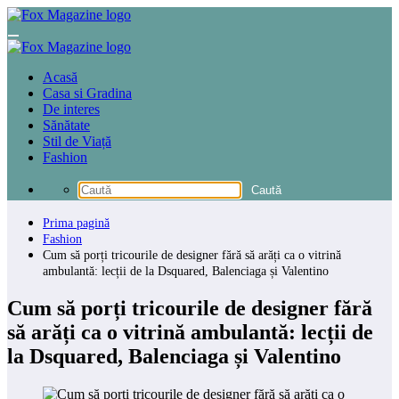
Sari
la
conținut
Acasă
Casa si Gradina
De interes
Sănătate
Stil de Viață
Fashion
Prima pagină
Fashion
Cum să porți tricourile de designer fără să arăți ca o vitrină
ambulantă: lecții de la Dsquared, Balenciaga și Valentino
Cum să porți tricourile de designer fără
să arăți ca o vitrină ambulantă: lecții de
la Dsquared, Balenciaga și Valentino