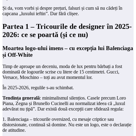
Și da, vom vorbi și despre prețuri, falsuri și cum să nu cădeți în
capcana „luxului ieftin”. Dar fără clișee.
Partea 1 – Tricourile de designer în 2025-
2026: ce se poartă (și ce nu)
Moartea logo-ului imens – cu excepția lui Balenciaga
și Off-White
Timp de aproape un deceniu, moda de lux pentru bărbați a fost
dominată de logourile scrise cu litere de 15 centimetri. Gucci,
Versace, Moschino – toți au avut momentul lor.
În 2025-2026, regulile s-au schimbat.
Tendința generală
: minimalismul silențios. Casele precum Loro
Piana, Zegna și Brunello Cucinelli au normalizat ideea că „luxul
adevărat nu țipă”. Dar există două excepții care sfidează regula:
1. Balenciaga – tricourile oversized, cu mesaje criptice sau
distorsionate, continuă să domine. Nu este un logo, este o declarație
de atitudine.