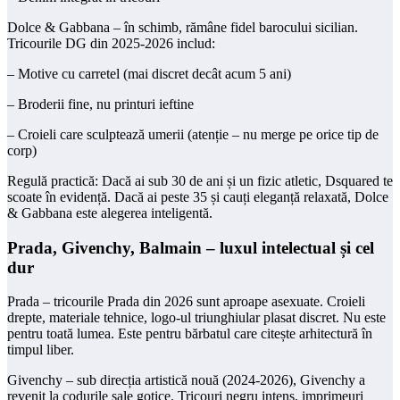
Dolce & Gabbana – în schimb, rămâne fidel barocului sicilian.
Tricourile DG din 2025-2026 includ:
– Motive cu carretel (mai discret decât acum 5 ani)
– Broderii fine, nu printuri ieftine
– Croieli care sculptează umerii (atenție – nu merge pe orice tip de
corp)
Regulă practică: Dacă ai sub 30 de ani și un fizic atletic, Dsquared te
scoate în evidență. Dacă ai peste 35 și cauți eleganță relaxată, Dolce
& Gabbana este alegerea inteligentă.
Prada, Givenchy, Balmain – luxul intelectual și cel
dur
Prada – tricourile Prada din 2026 sunt aproape asexuate. Croieli
drepte, materiale tehnice, logo-ul triunghiular plasat discret. Nu este
pentru toată lumea. Este pentru bărbatul care citește arhitectură în
timpul liber.
Givenchy – sub direcția artistică nouă (2024-2026), Givenchy a
revenit la codurile sale gotice. Tricouri negru intens, imprimeuri