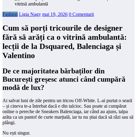
Fashion
Ligia Nagy
mai 19, 2026
0 Comentarii
Cum să porți tricourile de designer
fără să arăți ca o vitrină ambulantă:
lecții de la Dsquared, Balenciaga și
Valentino
De ce majoritatea bărbaților din
București greșesc atunci când cumpără
modă de lux?
Ai salvat luni de zile pentru un tricou Off-White. L-ai purtat o seară
– și cineva te-a întrebat dacă e din talcioc. Sau poate ai cumpărat
online o pereche de Sneakers Balenciaga, iar când au ajuns, talpa
arăta ca un pantof de curte marțială, iar tu nu știai dacă să râzi sau să
plângi.
Nu ești singur.