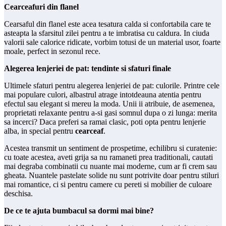
Cearceafuri din flanel
Cearsaful din flanel este acea tesatura calda si confortabila care te
asteapta la sfarsitul zilei pentru a te imbratisa cu caldura. In ciuda
valorii sale calorice ridicate, vorbim totusi de un material usor, foarte
moale, perfect in sezonul rece.
Alegerea lenjeriei de pat: tendinte si sfaturi finale
Ultimele sfaturi pentru alegerea lenjeriei de pat: culorile. Printre cele
mai populare culori, albastrul atrage intotdeauna atentia pentru
efectul sau elegant si mereu la moda. Unii ii atribuie, de asemenea,
proprietati relaxante pentru a-si gasi somnul dupa o zi lunga: merita
sa incerci? Daca preferi sa ramai clasic, poti opta pentru lenjerie
alba, in special pentru
cearceaf
.
Acestea transmit un sentiment de prospetime, echilibru si curatenie:
cu toate acestea, aveti grija sa nu ramaneti prea traditionali, cautati
mai degraba combinatii cu nuante mai moderne, cum ar fi crem sau
gheata. Nuantele pastelate solide nu sunt potrivite doar pentru stiluri
mai romantice, ci si pentru camere cu pereti si mobilier de culoare
deschisa.
De ce te ajuta bumbacul sa dormi mai bine?