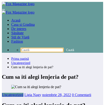
Sari
la
conținut
Acasă
Casa si Gradina
De interes
Sănătate
Stil de Viață
Fashion
Prima pagină
Uncategorized
Cum sa iti alegi lenjeria de pat?
Cum sa iti alegi lenjeria de pat?
Uncategorized
Ligia Nagy
noiembrie 28, 2022
0 Comentarii