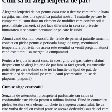
Cum sa iti alegi lenjeria de pat?
Alegerea lenjeriei de pat pentru casa este o decizie care trebuie luata
cu grija, mai ales una specifica patului nostru. Tesaturile pe care le
cumparati nu sunt doar un element de mobilier care confera stil si
personalitate camerei, ci pot face diferenta in ceea ce priveste
bunastarea si sanatatea persoanelor pe care le iubiti.
Atunci cand dormiti, cearsafurile, fetele de perna si paturile raman in
contact cu pielea pentru o perioada lunga de timp, mentinand
temperatura potrivita: de aceea este esential sa veniti pregatiti atunci
cand este timpul sa mergeti la cumparaturi.
Pentru a te ajuta in acest sens, in acest ghid vei gasi cateva sfaturi
despre cum sa alegi lenjeria de pat fara sa faci greseli, cu trucurile
potrivite pe care trebuie sa le iei in functie de tipul de pat, de
materiale si de produsul pe care il cauti (cearceafuri, huse de
plapuma, plapumi).
Cum se alege cearceaful
Senzatia de asternuturi proaspete si parfumate sau calde si
confortabile este ideala pentru o odihna linistita. Fiind in contact cu
pielea, tesatura este elementul cheie in alegerea cearsafului, fie ca
este vorba de cel cu colturi (care se aseaza dedesubt) sau de cel care