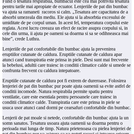
Fiind o tesatura respirabila, bumbacul este cea mai potrivita tesatura
pentru tarile mai apropiate de ecuator. Lenjeriile de pat din bumbac
va ajuta sa ramaneti racoros si calm. „Tesatura are capacitatea de a
absorbi umezeala din mediu. Ele ajuta si la absorbtia excesului de
umiditate de pe corpul uman. In acest fel, temperatura corpului este
reglata. Acest lucru creeaza un efect de racire asupra corpului si, in
cele din urma, ii ajuta pe oameni sa doarma si sa se odihneasca mai
bine”, crede Luthra.
Lenjeriile de pat confortabile din bumbac ajuta la prevenirea
eruptiilor cutanate de caldura. Eruptiile cutanate de caldura apar
atunci cand transpiratia este prinsa in piele. Desi sunt mai frecvente
la bebelusi, adultii care traiesc in conditii climatice calde si umede se
confrunta frecvent cu caldura intepatoare.
Eruptiile cutanate de caldura pot fi extrem de dureroase. Folosirea
lenjeriei de pat din bumbac pur poate ajuta oamenii sa evite astfel de
conditii incomode. Natura respirabila permite spatiu pentru
ventilatie, care este esentiala pentru persoanele care traiesc in
conditii climatice calde. Transpiratia care este prinsa in piele se
usuca usor atunci cand dormi pe cearsafuri confortabile din bumbac.
Lenjerii de pat moale si netede, confortabile din bumbac ajuta la un
somn sanatos. Tesatura usoara ajuta oamenii sa doarma pentru o
perioada mai lunga de timp. Natura prietenoasa cu pielea lenjeriei de
pat din bumbac pur va asigura ca va puteti rasuci si intoarce oricum