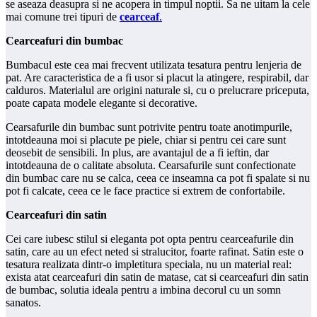
se aseaza deasupra si ne acopera in timpul noptii. Sa ne uitam la cele
mai comune trei tipuri de
cearceaf
.
Cearceafuri din bumbac
Bumbacul este cea mai frecvent utilizata tesatura pentru lenjeria de
pat. Are caracteristica de a fi usor si placut la atingere, respirabil, dar
calduros. Materialul are origini naturale si, cu o prelucrare priceputa,
poate capata modele elegante si decorative.
Cearsafurile din bumbac sunt potrivite pentru toate anotimpurile,
intotdeauna moi si placute pe piele, chiar si pentru cei care sunt
deosebit de sensibili. In plus, are avantajul de a fi ieftin, dar
intotdeauna de o calitate absoluta. Cearsafurile sunt confectionate
din bumbac care nu se calca, ceea ce inseamna ca pot fi spalate si nu
pot fi calcate, ceea ce le face practice si extrem de confortabile.
Cearceafuri din satin
Cei care iubesc stilul si eleganta pot opta pentru cearceafurile din
satin, care au un efect neted si stralucitor, foarte rafinat. Satin este o
tesatura realizata dintr-o impletitura speciala, nu un material real:
exista atat cearceafuri din satin de matase, cat si cearceafuri din satin
de bumbac, solutia ideala pentru a imbina decorul cu un somn
sanatos.