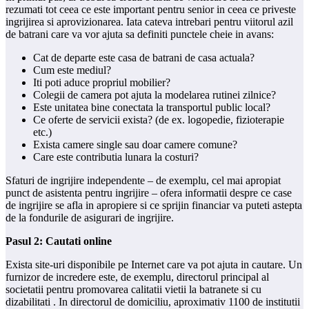
rezumati tot ceea ce este important pentru senior in ceea ce priveste
ingrijirea si aprovizionarea. Iata cateva intrebari pentru viitorul azil
de batrani care va vor ajuta sa definiti punctele cheie in avans:
Cat de departe este casa de batrani de casa actuala?
Cum este mediul?
Iti poti aduce propriul mobilier?
Colegii de camera pot ajuta la modelarea rutinei zilnice?
Este unitatea bine conectata la transportul public local?
Ce oferte de servicii exista? (de ex. logopedie, fizioterapie
etc.)
Exista camere single sau doar camere comune?
Care este contributia lunara la costuri?
Sfaturi de ingrijire independente – de exemplu, cel mai apropiat
punct de asistenta pentru ingrijire – ofera informatii despre ce case
de ingrijire se afla in apropiere si ce sprijin financiar va puteti astepta
de la fondurile de asigurari de ingrijire.
Pasul 2: Cautati online
Exista site-uri disponibile pe Internet care va pot ajuta in cautare. Un
furnizor de incredere este, de exemplu, directorul principal al
societatii pentru promovarea calitatii vietii la batranete si cu
dizabilitati . In directorul de domiciliu, aproximativ 1100 de institutii