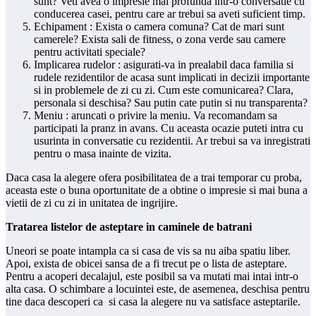
sunt? Veti avea o impresie mai profunda intr-o conversatie cu
conducerea casei, pentru care ar trebui sa aveti suficient timp.
Echipament : Exista o camera comuna? Cat de mari sunt
camerele? Exista sali de fitness, o zona verde sau camere
pentru activitati speciale?
Implicarea rudelor : asigurati-va in prealabil daca familia si
rudele rezidentilor de acasa sunt implicati in decizii importante
si in problemele de zi cu zi. Cum este comunicarea? Clara,
personala si deschisa? Sau putin cate putin si nu transparenta?
Meniu : aruncati o privire la meniu. Va recomandam sa
participati la pranz in avans. Cu aceasta ocazie puteti intra cu
usurinta in conversatie cu rezidentii. Ar trebui sa va inregistrati
pentru o masa inainte de vizita.
Daca casa la alegere ofera posibilitatea de a trai temporar cu proba,
aceasta este o buna oportunitate de a obtine o impresie si mai buna a
vietii de zi cu zi in unitatea de ingrijire.
Tratarea listelor de asteptare in caminele de batrani
Uneori se poate intampla ca si casa de vis sa nu aiba spatiu liber.
Apoi, exista de obicei sansa de a fi trecut pe o lista de asteptare.
Pentru a acoperi decalajul, este posibil sa va mutati mai intai intr-o
alta casa. O schimbare a locuintei este, de asemenea, deschisa pentru
tine daca descoperi ca si casa la alegere nu va satisface asteptarile.