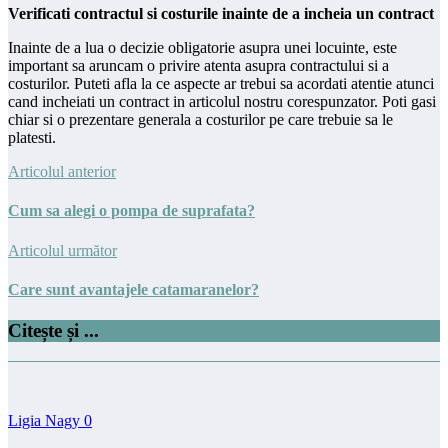
Verificati contractul si costurile inainte de a incheia un contract
Inainte de a lua o decizie obligatorie asupra unei locuinte, este
important sa aruncam o privire atenta asupra contractului si a
costurilor. Puteti afla la ce aspecte ar trebui sa acordati atentie atunci
cand incheiati un contract in articolul nostru corespunzator. Poti gasi
chiar si o prezentare generala a costurilor pe care trebuie sa le
platesti.
Articolul anterior
Cum sa alegi o pompa de suprafata?
Articolul următor
Care sunt avantajele catamaranelor?
Citește și ...
Ligia Nagy
0