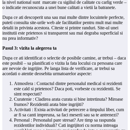
la nivel national sunt marcate cu sigiliul de calitate cu carlig verde –
o indicatie recunoscuta a unei bune calitati a vietii la batranete.
Dupa ce ati descoperit una sau mai multe dintre locuintele perfecte,
puteti consulta site-urile web ale facilitatilor pentru mult mai multe
detalii in privinta acestora. Citeste si printre randuri. Site-ul unei
institutii este prietenos si transparent sau mai degraba superficial si
nu prea informativ?
Pasul 3: vizita la alegerea ta
Dupa ce ati identificat o selectie de posibile camine, ar trebui – daca
este posibil – sa planificati o vizita la fata locului cu persoana care
are nevoie de ingrijire. Pe langa lista de verificare, ar trebui sa
acordati o atentie deosebita urmatoarelor aspecte:
Atmosfera : Contactul dintre personalul medical si rezidenti
este cald si prietenos? Daca poti, vorbeste cu rezidentii. Se
simt respectati?
Curatenie : Cladirea arata curata si bine intretinuta? Miroase
frumos? Rezidentii arata bine ingrijiti?
Activitati : Exista activitati de petrecere a timpului liber, cum
ar fi sa canti impreuna, sa faci meserii sau sa te antrenezi?
Personal : Personalul pare stresat? Are timp sa raspunda
rezidentilor individuali? Cati ingrijitori cu norma intreaga