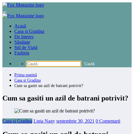
Sari
la
conținut
Acasă
Casa si Gradina
De interes
Sănătate
Stil de Viață
Fashion
Prima pagină
Casa si Gradina
Cum sa gasiti un azil de batrani potrivit?
Cum sa gasiti un azil de batrani potrivit?
Casa si Gradina
Ligia Nagy
septembrie 30, 2021
0 Comentarii