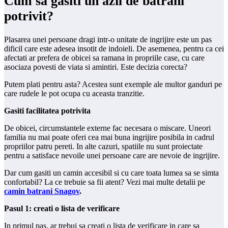
Cum sa gasiti un azil de batrani
potrivit?
Plasarea unei persoane dragi intr-o unitate de ingrijire este un pas
dificil care este adesea insotit de indoieli. De asemenea, pentru ca cei
afectati ar prefera de obicei sa ramana in propriile case, cu care
asociaza povesti de viata si amintiri. Este decizia corecta?
Putem plati pentru asta? Acestea sunt exemple ale multor ganduri pe
care rudele le pot ocupa cu aceasta tranzitie.
Gasiti facilitatea potrivita
De obicei, circumstantele externe fac necesara o miscare. Uneori
familia nu mai poate oferi cea mai buna ingrijire posibila in cadrul
propriilor patru pereti. In alte cazuri, spatiile nu sunt proiectate
pentru a satisface nevoile unei persoane care are nevoie de ingrijire.
Dar cum gasiti un camin accesibil si cu care toata lumea sa se simta
confortabil? La ce trebuie sa fii atent? Vezi mai multe detalii pe
camin batrani Snagov
.
Pasul 1: creati o lista de verificare
In primul pas, ar trebui sa creati o lista de verificare in care sa