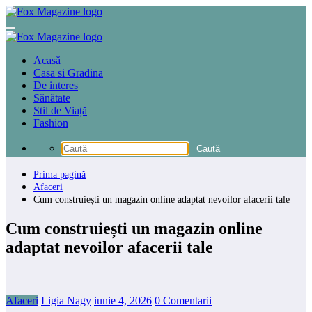
Sari
la
conținut
Acasă
Casa si Gradina
De interes
Sănătate
Stil de Viață
Fashion
Prima pagină
Afaceri
Cum construiești un magazin online adaptat nevoilor afacerii tale
Cum construiești un magazin online
adaptat nevoilor afacerii tale
Afaceri
Ligia Nagy
iunie 4, 2026
0 Comentarii