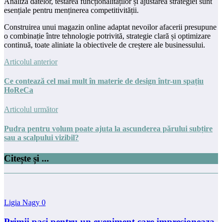
Analiza datelor, testarea funcționalităților și ajustarea strategiei sunt
esențiale pentru menținerea competitivității.
Construirea unui magazin online adaptat nevoilor afacerii presupune
o combinație între tehnologie potrivită, strategie clară și optimizare
continuă, toate aliniate la obiectivele de creștere ale businessului.
Articolul anterior
Ce contează cel mai mult în materie de design într-un spațiu
HoReCa
Articolul următor
Pudra pentru volum poate ajuta la ascunderea părului subțire
sau a scalpului vizibil?
Citește și ...
Ligia Nagy
0
Primii pasi pentru un eveniment care impresioneaza