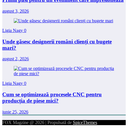
august 3, 2026
Ligia Nagy
0
Unde găsesc designerii români clienți cu bugete
mari?
august 2, 2026
Ligia Nagy
0
Cum se optimizează procesele CNC pentru
producția de piese mici?
iunie 25, 2026
FOX Magzine @ 2026 | Propulsată de
SpiceThemes