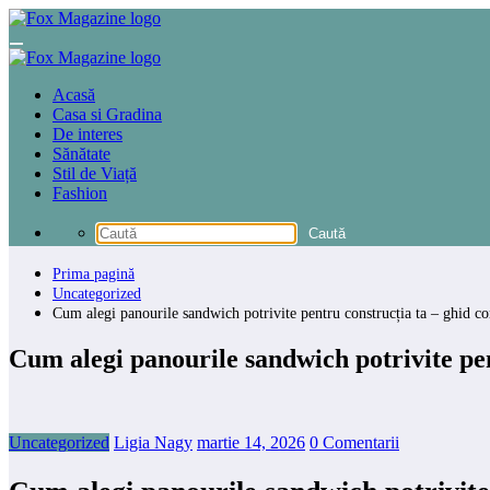
Sari
la
conținut
Acasă
Casa si Gradina
De interes
Sănătate
Stil de Viață
Fashion
Prima pagină
Uncategorized
Cum alegi panourile sandwich potrivite pentru construcția ta – ghid c
Cum alegi panourile sandwich potrivite pen
Uncategorized
Ligia Nagy
martie 14, 2026
0 Comentarii