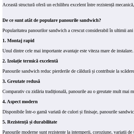
Această structură oferă un echilibru excelent între rezistență mecanică, 
De ce sunt atât de populare panourile sandwich?
Popularitatea panourilor sandwich a crescut considerabil în ultimii ani 
1. Montaj rapid
Unul dintre cele mai importante avantaje este viteza mare de instalare.
2. Izolație termică excelentă
Panourile sandwich reduc pierderile de căldură și contribuie la scăderea 
3. Greutate redusă
Comparativ cu zidăria tradițională, panourile au o greutate mult mai m
4. Aspect modern
Disponibile într-o gamă variată de culori și finisaje, panourile sandwi
5. Rezistență și durabilitate
Panourile moderne sunt rezistente la intemperii, coroziune, variații de 