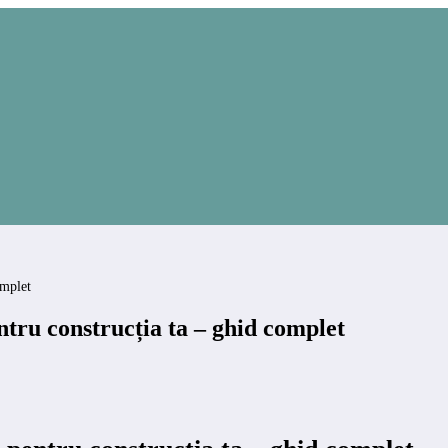
omplet
tru construcția ta – ghid complet