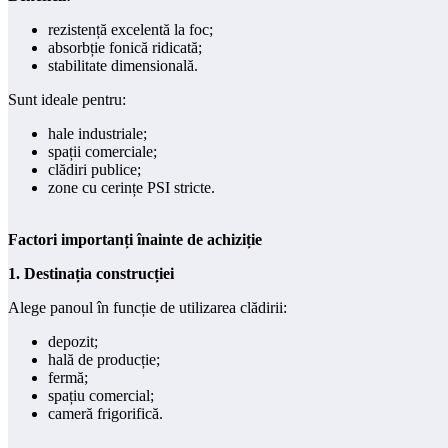
rezistență excelentă la foc;
absorbție fonică ridicată;
stabilitate dimensională.
Sunt ideale pentru:
hale industriale;
spații comerciale;
clădiri publice;
zone cu cerințe PSI stricte.
Factori importanți înainte de achiziție
1. Destinația construcției
Alege panoul în funcție de utilizarea clădirii:
depozit;
hală de producție;
fermă;
spațiu comercial;
cameră frigorifică.