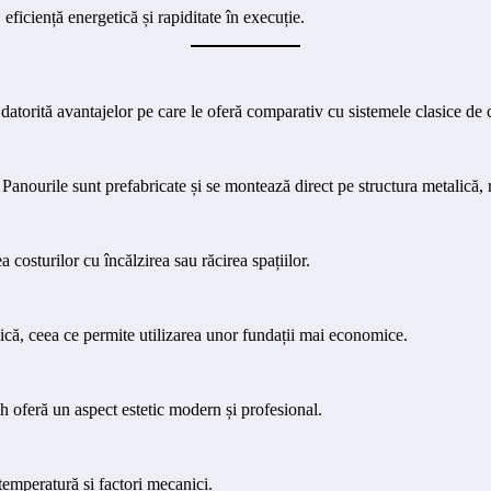
eficiență energetică și rapiditate în execuție.
datorită avantajelor pe care le oferă comparativ cu sistemele clasice de 
 Panourile sunt prefabricate și se montează direct pe structura metalică, 
costurilor cu încălzirea sau răcirea spațiilor.
ică, ceea ce permite utilizarea unor fundații mai economice.
ch oferă un aspect estetic modern și profesional.
temperatură și factori mecanici.