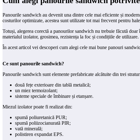
Cum alegi panourile sandwich potrivite
Panourile sandwich au devenit una dintre cele mai eficiente și moderne s
costurilor optimizate, acestea sunt utilizate tot mai frecvent pentru hale
Totuși, alegerea corectă a panourilor sandwich nu trebuie făcută doar în 
materialul izolator, grosimea, rezistența la foc și condițiile de utilizare.
În acest articol vei descoperi cum alegi cele mai bune panouri sandwich p
Ce sunt panourile sandwich?
Panourile sandwich sunt elemente prefabricate alcătuite din trei stratur
două fețe exterioare din tablă metalică;
un miez termoizolant;
sisteme speciale de îmbinare și etanșare.
Miezul izolator poate fi realizat din:
spumă poliuretanică PUR;
spumă poliizocianurată PIR;
vată minerală;
polistiren expandat EPS.