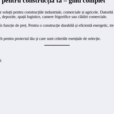
 pentru construcția ta – ghid complet
oluții pentru construcțiile industriale, comerciale și agricole. Datorită 
, depozite, spații logistice, camere frigorifice sau clădiri comerciale.
funcție de preț. Pentru o construcție durabilă și eficientă energetic, treb
entru proiectul tău și care sunt criteriile esențiale de selecție.
i: