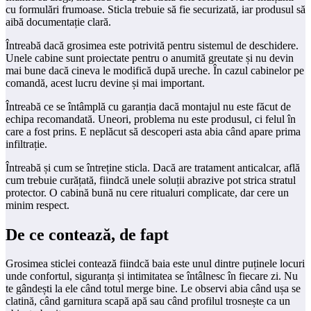
cu formulări frumoase. Sticla trebuie să fie securizată, iar produsul să
aibă documentație clară.
Întreabă dacă grosimea este potrivită pentru sistemul de deschidere.
Unele cabine sunt proiectate pentru o anumită greutate și nu devin
mai bune dacă cineva le modifică după ureche. În cazul cabinelor pe
comandă, acest lucru devine și mai important.
Întreabă ce se întâmplă cu garanția dacă montajul nu este făcut de
echipa recomandată. Uneori, problema nu este produsul, ci felul în
care a fost prins. E neplăcut să descoperi asta abia când apare prima
infiltrație.
Întreabă și cum se întreține sticla. Dacă are tratament anticalcar, află
cum trebuie curățată, fiindcă unele soluții abrazive pot strica stratul
protector. O cabină bună nu cere ritualuri complicate, dar cere un
minim respect.
De ce contează, de fapt
Grosimea sticlei contează fiindcă baia este unul dintre puținele locuri
unde confortul, siguranța și intimitatea se întâlnesc în fiecare zi. Nu
te gândești la ele când totul merge bine. Le observi abia când ușa se
clatină, când garnitura scapă apă sau când profilul trosnește ca un