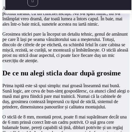
Am pățit, într-o vizită la niște prieteni, să aud o ușă de cabină lovind
profilul metalic cu un clinchet ascuțit. Nu s-a spart nimic, nu s-a
întâmplat vreo dramă, dar toată lumea a întors capul. În baie, mai
ales într-o baie mică, sunetele acestea nu iartă nimic.
Grosimea sticlei pare la început un detaliu tehnic, genul de amănunt
pe care îl lași pe seama vânzătorului sau a meșterului. Totuși,
dincolo de cifrele de pe etichetă, ea schimbă felul în care cabina se
mișcă, rezistă, se curăță, se montează și îmbătrânește. O sticlă aleasă
prost nu strică doar aspectul, ci poate face fiecare duș un mic
exercițiu de atenție.
De ce nu alegi sticla doar după grosime
Prima ispită este să spui simplu: mai groasă înseamnă mai bună.
Sună logic, are ceva de bun-simț gospodăresc, ca atunci când alegi o
masă mai grea fiindcă pare mai trainică. Numai că la cabinele de
duș, grosimea contează împreună cu tipul de sticlă, sistemul de
prindere, dimensiunea panourilor și calitatea montajului.
O sticlă de 8 mm, montată prost, poate fi mai supărătoare decât una
de 6 mm prinsă corect într-un cadru potrivit. O ușă grea cere
balamale bune, pereți capabili să țină, dibluri potrivite și un reglaj