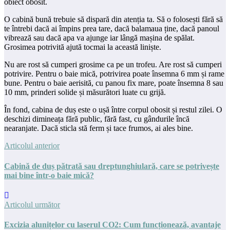
obiect obosit.
O cabină bună trebuie să dispară din atenția ta. Să o folosești fără să
te întrebi dacă ai împins prea tare, dacă balamaua ține, dacă panoul
vibrează sau dacă apa va ajunge iar lângă mașina de spălat.
Grosimea potrivită ajută tocmai la această liniște.
Nu are rost să cumperi grosime ca pe un trofeu. Are rost să cumperi
potrivire. Pentru o baie mică, potrivirea poate însemna 6 mm și rame
bune. Pentru o baie aerisită, cu panou fix mare, poate însemna 8 sau
10 mm, prinderi solide și măsurători luate cu grijă.
În fond, cabina de duș este o ușă între corpul obosit și restul zilei. O
deschizi dimineața fără public, fără fast, cu gândurile încă
nearanjate. Dacă sticla stă ferm și tace frumos, ai ales bine.
Articolul anterior
Cabină de duș pătrată sau dreptunghiulară, care se potrivește
mai bine într-o baie mică?
Articolul următor
Excizia alunițelor cu laserul CO2: Cum funcționează, avantaje