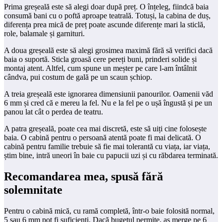
Prima greșeală este să alegi doar după preț. O înțeleg, fiindcă baia
consumă bani cu o poftă aproape teatrală. Totuși, la cabina de duș,
diferența prea mică de preț poate ascunde diferențe mari la sticlă,
role, balamale și garnituri.
A doua greșeală este să alegi grosimea maximă fără să verifici dacă
baia o suportă. Sticla groasă cere pereți buni, prinderi solide și
montaj atent. Altfel, cum spune un meșter pe care l-am întâlnit
cândva, pui costum de gală pe un scaun șchiop.
A treia greșeală este ignorarea dimensiunii panourilor. Oamenii văd
6 mm și cred că e mereu la fel. Nu e la fel pe o ușă îngustă și pe un
panou lat cât o perdea de teatru.
A patra greșeală, poate cea mai discretă, este să uiți cine folosește
baia. O cabină pentru o persoană atentă poate fi mai delicată. O
cabină pentru familie trebuie să fie mai tolerantă cu viața, iar viața,
știm bine, intră uneori în baie cu papucii uzi și cu răbdarea terminată.
Recomandarea mea, spusă fără
solemnitate
Pentru o cabină mică, cu ramă completă, într-o baie folosită normal,
5 sau 6 mm pot fi suficienți. Dacă bugetul permite, aș merge pe 6