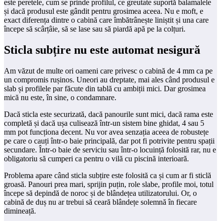
este peretele, cum se prinde profilul, ce greutate suportă balamalele
și dacă produsul este gândit pentru grosimea aceea. Nu e moft, e
exact diferența dintre o cabină care îmbătrânește liniștit și una care
începe să scârțâie, să se lase sau să piardă apă pe la colțuri.
Sticla subțire nu este automat nesigură
Am văzut de multe ori oameni care privesc o cabină de 4 mm ca pe
un compromis rușinos. Uneori au dreptate, mai ales când produsul e
slab și profilele par făcute din tablă cu ambiții mici. Dar grosimea
mică nu este, în sine, o condamnare.
Dacă sticla este securizată, dacă panourile sunt mici, dacă rama este
completă și dacă ușa culisează într-un sistem bine ghidat, 4 sau 5
mm pot funcționa decent. Nu vor avea senzația aceea de robustețe
pe care o cauți într-o baie principală, dar pot fi potrivite pentru spații
secundare. Într-o baie de serviciu sau într-o locuință folosită rar, nu e
obligatoriu să cumperi ca pentru o vilă cu piscină interioară.
Problema apare când sticla subțire este folosită ca și cum ar fi sticlă
groasă. Panouri prea mari, sprijin puțin, role slabe, profile moi, totul
începe să depindă de noroc și de blândețea utilizatorului. Or, o
cabină de duș nu ar trebui să ceară blândețe solemnă în fiecare
dimineață.