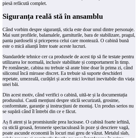
piesă refăcută complet.
Siguranța reală stă în ansamblu
Când vorbim despre siguranță, sticla este doar unul dintre personaje.
Mai sunt profilele, balamalele, garniturile, bara de stabilizare, pragul,
panta pardoselii și priceperea celui care montează. O cabină bună
este o mică alianță între toate aceste lucruri.
Standardele tehnice cer ca produsele de acest tip să fie testate pentru
utilizarea lor normală, inclusiv stabilitate și comportament în timp.
Pe românește, cabina nu trebuie să arate bine doar în prima zi, când
siliconul încă miroase discret. Ea trebuie să suporte deschideri
repetate, umezeală, curățări și acele mici lovituri inevitabile din viața
unei băi.
Din acest motiv, când verifici o cabină, uită-te și la documentația
produsului. Caută mențiuni despre sticlă securizată, grosime,
conformitate, garanție și instrucțiuni de montaj. Un produs serios nu
se supără când îl întrebi din ce e făcut.
Aș fi atent și la promisiunile prea lucioase. O cabină foarte ieftină,
cu sticlă groasă, feronerie spectaculoasă în poze și descriere vagă,
poate ascunde economii în locuri mai greu de văzut. Metalul slab,