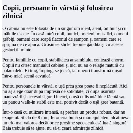
Copii, persoane în vârstă și folosirea
zilnică
O cabină nu este folosită de un singur om ideal, atent, odihnit și cu
mâinile uscate. În casă intră copii, bunici, prieteni, musafiri, oameni
grăbiți, oameni care scapă flaconul de șampon și oameni care se
sprijină de ce apucă. Grosimea sticlei trebuie gândită și cu aceste
gesturi în minte.
Pentru familiile cu copii, stabilitatea ansamblului contează enorm.
Copiii nu citesc manualul cabinei și nici nu au o relație matură cu
balamalele. Ei trag, împing, se joacă, iar uneori transformă dușul
într-o mică scenă acvatică.
Pentru persoanele în vârstă, o ușă prea grea poate fi neplăcută. Aici
nu aș alege doar după impresia de soliditate, ci după ușurința
manevrării și accesul sigur. Uneori, o ușă culisantă bine făcută sau
un panou walk-in stabil este mai potrivit decât o ușă grea batantă.
Într-o casă cu utilizare intensă, aș prefera un produs robust, dar nu
exagerat. Sticla de 8 mm, feroneria bună și montajul atent alcătuiesc
un trio mai valoros decât orice grosime spectaculoasă luată singură.
Baia trebuie să te ajute, nu să-ți ceară admirație zilnică.