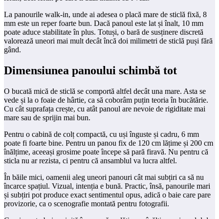
La panourile walk-in, unde ai adesea o placă mare de sticlă fixă, 8
mm este un reper foarte bun. Dacă panoul este lat și înalt, 10 mm
poate aduce stabilitate în plus. Totuși, o bară de susținere discretă
valorează uneori mai mult decât încă doi milimetri de sticlă puși fără
gând.
Dimensiunea panoului schimbă tot
O bucată mică de sticlă se comportă altfel decât una mare. Asta se
vede și la o foaie de hârtie, ca să coborâm puțin teoria în bucătărie.
Cu cât suprafața crește, cu atât panoul are nevoie de rigiditate mai
mare sau de sprijin mai bun.
Pentru o cabină de colț compactă, cu uși înguste și cadru, 6 mm
poate fi foarte bine. Pentru un panou fix de 120 cm lățime și 200 cm
înălțime, aceeași grosime poate începe să pară firavă. Nu pentru că
sticla nu ar rezista, ci pentru că ansamblul va lucra altfel.
În băile mici, oamenii aleg uneori panouri cât mai subțiri ca să nu
încarce spațiul. Vizual, intenția e bună. Practic, însă, panourile mari
și subțiri pot produce exact sentimentul opus, adică o baie care pare
provizorie, ca o scenografie montată pentru fotografii.