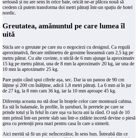
serioasă și nu are sens în orice baie, oricât ne-ar plăcea nouă să
credem că putem transforma doi metri pătrați într-un spațiu de hotel
nordic.
Greutatea, amănuntul pe care lumea îl
uită
Sticla are o greutate pe care nu o negociezi cu designul. Ca regulă
aproximativă, fiecare milimetru de grosime înseamnă cam 2,5 kg pe
metru pătrat. Cu alte cuvinte, o sticlă de 6 mm ajunge la aproximativ
15 kg pe metru pătrat, una de 8 mm la aproximativ 20 kg, iar una de
10 mm la aproximativ 25 kg.
Pare puțin când spui cifrele așa, sec. Dar ia un panou de 90 cm
lățime și 200 cm înălțime, adică 1,8 metri pătrați. La 6 mm ai în jur
de 27 kg, la 8 mm cam 36 kg, iar la 10 mm aproape 45 kg.
Diferența aceasta nu stă doar în brațele celor care montează cabina.
Ea stă în balamale, în profile, în șuruburi, în peretele pe care se
prinde totul și în felul în care ușa va lucra ani la rând. O ușă de 10
mm prinsă într-un perete slab sau într-o zidărie incertă devine o piesă
grea cu pretenții prea mari pentru casa în care a nimerit.
Aici merită să fii un pic neîncrezător, în sens bun. Întreabă din ce