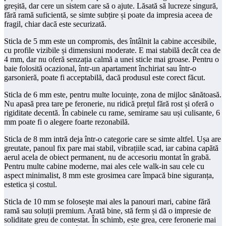
greșită, dar cere un sistem care să o ajute. Lăsată să lucreze singură,
fără ramă suficientă, se simte subțire și poate da impresia aceea de
fragil, chiar dacă este securizată.
Sticla de 5 mm este un compromis, des întâlnit la cabine accesibile,
cu profile vizibile și dimensiuni moderate. E mai stabilă decât cea de
4 mm, dar nu oferă senzația calmă a unei sticle mai groase. Pentru o
baie folosită ocazional, într-un apartament închiriat sau într-o
garsonieră, poate fi acceptabilă, dacă produsul este corect făcut.
Sticla de 6 mm este, pentru multe locuințe, zona de mijloc sănătoasă.
Nu apasă prea tare pe feronerie, nu ridică prețul fără rost și oferă o
rigiditate decentă. În cabinele cu rame, semirame sau uși culisante, 6
mm poate fi o alegere foarte rezonabilă.
Sticla de 8 mm intră deja într-o categorie care se simte altfel. Ușa are
greutate, panoul fix pare mai stabil, vibrațiile scad, iar cabina capătă
aerul acela de obiect permanent, nu de accesoriu montat în grabă.
Pentru multe cabine moderne, mai ales cele walk-in sau cele cu
aspect minimalist, 8 mm este grosimea care împacă bine siguranța,
estetica și costul.
Sticla de 10 mm se folosește mai ales la panouri mari, cabine fără
ramă sau soluții premium. Arată bine, stă ferm și dă o impresie de
soliditate greu de contestat. În schimb, este grea, cere feronerie mai