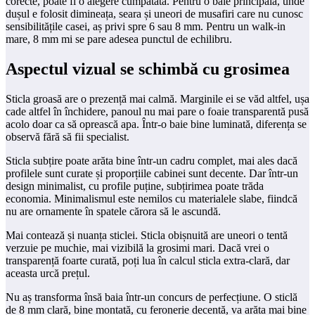
corecte, poate fi o alegere cumpătată. Pentru o baie principală, unde
dușul e folosit dimineața, seara și uneori de musafiri care nu cunosc
sensibilitățile casei, aș privi spre 6 sau 8 mm. Pentru un walk-in
mare, 8 mm mi se pare adesea punctul de echilibru.
Aspectul vizual se schimbă cu grosimea
Sticla groasă are o prezență mai calmă. Marginile ei se văd altfel, ușa
cade altfel în închidere, panoul nu mai pare o foaie transparentă pusă
acolo doar ca să oprească apa. Într-o baie bine luminată, diferența se
observă fără să fii specialist.
Sticla subțire poate arăta bine într-un cadru complet, mai ales dacă
profilele sunt curate și proporțiile cabinei sunt decente. Dar într-un
design minimalist, cu profile puține, subțirimea poate trăda
economia. Minimalismul este nemilos cu materialele slabe, fiindcă
nu are ornamente în spatele cărora să le ascundă.
Mai contează și nuanța sticlei. Sticla obișnuită are uneori o tentă
verzuie pe muchie, mai vizibilă la grosimi mari. Dacă vrei o
transparență foarte curată, poți lua în calcul sticla extra-clară, dar
aceasta urcă prețul.
Nu aș transforma însă baia într-un concurs de perfecțiune. O sticlă
de 8 mm clară, bine montată, cu feronerie decentă, va arăta mai bine