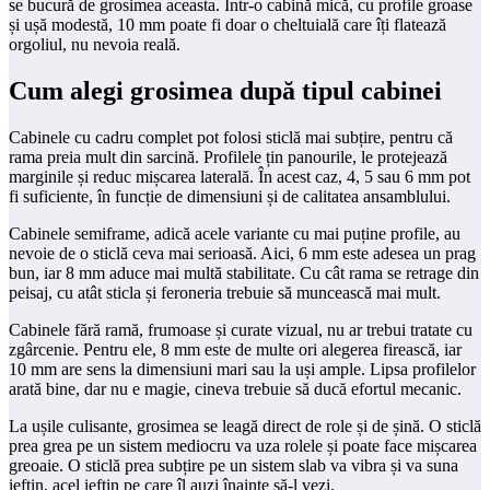
se bucură de grosimea aceasta. Într-o cabină mică, cu profile groase
și ușă modestă, 10 mm poate fi doar o cheltuială care îți flatează
orgoliul, nu nevoia reală.
Cum alegi grosimea după tipul cabinei
Cabinele cu cadru complet pot folosi sticlă mai subțire, pentru că
rama preia mult din sarcină. Profilele țin panourile, le protejează
marginile și reduc mișcarea laterală. În acest caz, 4, 5 sau 6 mm pot
fi suficiente, în funcție de dimensiuni și de calitatea ansamblului.
Cabinele semiframe, adică acele variante cu mai puține profile, au
nevoie de o sticlă ceva mai serioasă. Aici, 6 mm este adesea un prag
bun, iar 8 mm aduce mai multă stabilitate. Cu cât rama se retrage din
peisaj, cu atât sticla și feroneria trebuie să muncească mai mult.
Cabinele fără ramă, frumoase și curate vizual, nu ar trebui tratate cu
zgârcenie. Pentru ele, 8 mm este de multe ori alegerea firească, iar
10 mm are sens la dimensiuni mari sau la uși ample. Lipsa profilelor
arată bine, dar nu e magie, cineva trebuie să ducă efortul mecanic.
La ușile culisante, grosimea se leagă direct de role și de șină. O sticlă
prea grea pe un sistem mediocru va uza rolele și poate face mișcarea
greoaie. O sticlă prea subțire pe un sistem slab va vibra și va suna
ieftin, acel ieftin pe care îl auzi înainte să-l vezi.