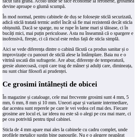
făcut fără grabă. Acolo unde se face economie la feronerie, grosimea
devine aproape o glumă scumpă.
În mod normal, pentru cabinele de duș se folosește sticlă securizată,
adică sticlă tratată termic astfel încât să fie mai rezistentă decât sticla
obișnuită. Dacă se sparge, nu se rupe în lame mari și tăioase, ci în
bucăți mici, mai puțin periculoase. Asta nu înseamnă că o spargere e
inofensivă, firește, ci că riscul este redus față de sticla simplă.
Aici se vede diferența dintre o cabină făcută ca produs sanitar și o
improvizație cu panouri de sticlă alese la întâmplare. Baia nu e o
vitrină uscată din sufragerie. Are abur, diferențe de temperatură,
gresie alunecoasă, copii care trag de mâner și adulți care, dimineața,
nu sunt chiar filosofi ai prudenței.
Ce grosimi întâlnești de obicei
În magazine și cataloage, cele mai frecvente grosimi sunt 4 mm, 5
mm, 6 mm, 8 mm și 10 mm. Uneori apar și variante intermediare,
dar acestea sunt reperele pe care le vei vedea cel mai des. Fiecare
grosime are locul ei, iar ideea nu este să o alegi pe cea mai mare, ci
pe cea potrivită pentru tipul cabinei.
Sticla de 4 mm apare mai ales la cabinele cu cadru complet, unde
profilele metalice susțin bine panourile. Nu e o alegere neapărat