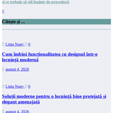
și ce trebuie să știi înainte de procedură
Citește și ...
Ligia Nagy
0
Cum îmbini funcționalitatea cu designul într-o
locuință modernă
august 4, 2026
Ligia Nagy
0
Soluții moderne pentru o locuință bine protejată și
elegant amenajată
august 4, 2026