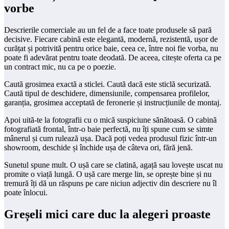
vorbe
Descrierile comerciale au un fel de a face toate produsele să pară
decisive. Fiecare cabină este elegantă, modernă, rezistentă, ușor de
curățat și potrivită pentru orice baie, ceea ce, între noi fie vorba, nu
poate fi adevărat pentru toate deodată. De aceea, citește oferta ca pe
un contract mic, nu ca pe o poezie.
Caută grosimea exactă a sticlei. Caută dacă este sticlă securizată.
Caută tipul de deschidere, dimensiunile, compensarea profilelor,
garanția, grosimea acceptată de feronerie și instrucțiunile de montaj.
Apoi uită-te la fotografii cu o mică suspiciune sănătoasă. O cabină
fotografiată frontal, într-o baie perfectă, nu îți spune cum se simte
mânerul și cum rulează ușa. Dacă poți vedea produsul fizic într-un
showroom, deschide și închide ușa de câteva ori, fără jenă.
Sunetul spune mult. O ușă care se clatină, agață sau lovește uscat nu
promite o viață lungă. O ușă care merge lin, se oprește bine și nu
tremură îți dă un răspuns pe care niciun adjectiv din descriere nu îl
poate înlocui.
Greșeli mici care duc la alegeri proaste