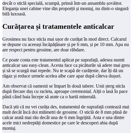
decât o sticlă specială, scumpă, prinsă într-un ansamblu șovăitor.
Eleganța unei cabine vine din proporții și montaj, nu dintr-o singură
bifă luxoasă.
Curățarea și tratamentele anticalcar
Grosimea nu face sticla mai ușor de curățat în mod direct. Calcarul
se depune cu aceeași încăpățânare și pe 6 mm, și pe 10 mm. Apa nu
are respect pentru grosime, are doar răbdare.
Ce poate conta este tratamentul aplicat pe suprafață, adesea numit
anticalcar sau easy-clean. Acesta face ca picăturile să adere mai greu
și să se scurgă mai repede. Nu te scapă de curățenie, dar îți dă un
răgaz și reduce urmele acelea albe care apar după câteva dușuri.
Am observat că oamenii se împart în două tabere. Unii șterg sticla
după fiecare duș cu racleta, aproape ceremonial. Alții o lasă în pace
până când baia începe să arate ca o hartă minerală.
Dacă știi că nu vei curăța des, tratamentul de suprafață contează mai
mult decât încă doi milimetri de grosime. O sticlă de 8 mm plină de
calcar arată mai rău decât una de 6 mm îngrijită. Asta e una dintre
acele mici nedreptăți domestice pe care le descoperi abia după
montaj.