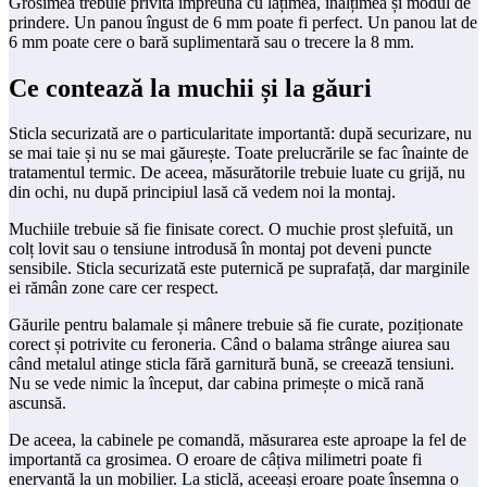
Grosimea trebuie privită împreună cu lățimea, înălțimea și modul de
prindere. Un panou îngust de 6 mm poate fi perfect. Un panou lat de
6 mm poate cere o bară suplimentară sau o trecere la 8 mm.
Ce contează la muchii și la găuri
Sticla securizată are o particularitate importantă: după securizare, nu
se mai taie și nu se mai găurește. Toate prelucrările se fac înainte de
tratamentul termic. De aceea, măsurătorile trebuie luate cu grijă, nu
din ochi, nu după principiul lasă că vedem noi la montaj.
Muchiile trebuie să fie finisate corect. O muchie prost șlefuită, un
colț lovit sau o tensiune introdusă în montaj pot deveni puncte
sensibile. Sticla securizată este puternică pe suprafață, dar marginile
ei rămân zone care cer respect.
Găurile pentru balamale și mânere trebuie să fie curate, poziționate
corect și potrivite cu feroneria. Când o balama strânge aiurea sau
când metalul atinge sticla fără garnitură bună, se creează tensiuni.
Nu se vede nimic la început, dar cabina primește o mică rană
ascunsă.
De aceea, la cabinele pe comandă, măsurarea este aproape la fel de
importantă ca grosimea. O eroare de câțiva milimetri poate fi
enervantă la un mobilier. La sticlă, aceeași eroare poate însemna o