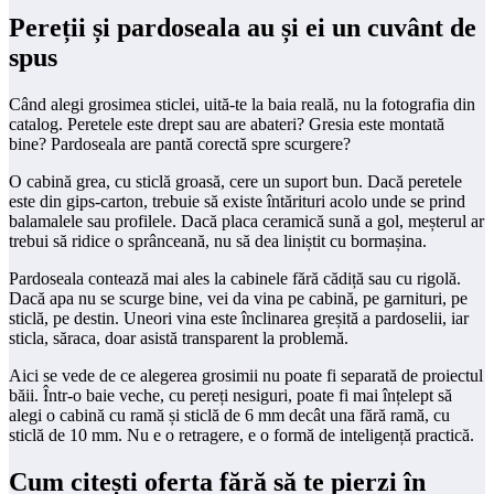
Pereții și pardoseala au și ei un cuvânt de
spus
Când alegi grosimea sticlei, uită-te la baia reală, nu la fotografia din
catalog. Peretele este drept sau are abateri? Gresia este montată
bine? Pardoseala are pantă corectă spre scurgere?
O cabină grea, cu sticlă groasă, cere un suport bun. Dacă peretele
este din gips-carton, trebuie să existe întărituri acolo unde se prind
balamalele sau profilele. Dacă placa ceramică sună a gol, meșterul ar
trebui să ridice o sprânceană, nu să dea liniștit cu bormașina.
Pardoseala contează mai ales la cabinele fără cădiță sau cu rigolă.
Dacă apa nu se scurge bine, vei da vina pe cabină, pe garnituri, pe
sticlă, pe destin. Uneori vina este înclinarea greșită a pardoselii, iar
sticla, săraca, doar asistă transparent la problemă.
Aici se vede de ce alegerea grosimii nu poate fi separată de proiectul
băii. Într-o baie veche, cu pereți nesiguri, poate fi mai înțelept să
alegi o cabină cu ramă și sticlă de 6 mm decât una fără ramă, cu
sticlă de 10 mm. Nu e o retragere, e o formă de inteligență practică.
Cum citești oferta fără să te pierzi în