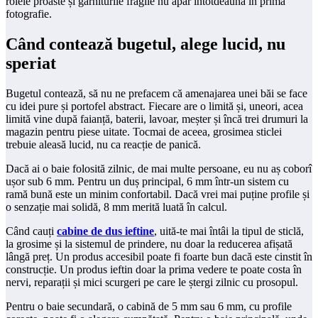
rolele proaste și garniturile fragile nu apar întotdeauna în prima
fotografie.
Când contează bugetul, alege lucid, nu
speriat
Bugetul contează, să nu ne prefacem că amenajarea unei băi se face
cu idei pure și portofel abstract. Fiecare are o limită și, uneori, acea
limită vine după faianță, baterii, lavoar, meșter și încă trei drumuri la
magazin pentru piese uitate. Tocmai de aceea, grosimea sticlei
trebuie aleasă lucid, nu ca reacție de panică.
Dacă ai o baie folosită zilnic, de mai multe persoane, eu nu aș coborî
ușor sub 6 mm. Pentru un duș principal, 6 mm într-un sistem cu
ramă bună este un minim confortabil. Dacă vrei mai puține profile și
o senzație mai solidă, 8 mm merită luată în calcul.
Când cauți
cabine de dus ieftine
, uită-te mai întâi la tipul de sticlă,
la grosime și la sistemul de prindere, nu doar la reducerea afișată
lângă preț. Un produs accesibil poate fi foarte bun dacă este cinstit în
construcție. Un produs ieftin doar la prima vedere te poate costa în
nervi, reparații și mici scurgeri pe care le ștergi zilnic cu prosopul.
Pentru o baie secundară, o cabină de 5 mm sau 6 mm, cu profile