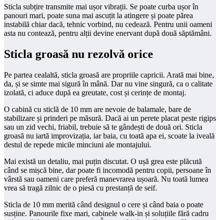
Sticla subțire transmite mai ușor vibrații. Se poate curba ușor în
panouri mari, poate suna mai ascuțit la atingere și poate părea
instabilă chiar dacă, tehnic vorbind, nu cedează. Pentru unii oameni
asta nu contează, pentru alții devine enervant după două săptămâni.
Sticla groasă nu rezolvă orice
Pe partea cealaltă, sticla groasă are propriile capricii. Arată mai bine,
da, și se simte mai sigură în mână. Dar nu vine singură, ca o calitate
izolată, ci aduce după ea greutate, cost și cerințe de montaj.
O cabină cu sticlă de 10 mm are nevoie de balamale, bare de
stabilizare și prinderi pe măsură. Dacă ai un perete placat peste rigips
sau un zid vechi, friabil, trebuie să te gândești de două ori. Sticla
groasă nu iartă improvizația, iar baia, cu toată apa ei, scoate la iveală
destul de repede micile minciuni ale montajului.
Mai există un detaliu, mai puțin discutat. O ușă grea este plăcută
când se mișcă bine, dar poate fi incomodă pentru copii, persoane în
vârstă sau oameni care preferă manevrarea ușoară. Nu toată lumea
vrea să tragă zilnic de o piesă cu prestanță de seif.
Sticla de 10 mm merită când designul o cere și când baia o poate
susține. Panourile fixe mari, cabinele walk-in și soluțiile fără cadru