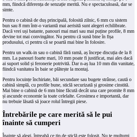
mm, fiindcă diferența de senzație merită. Nu e spectaculoasă, dar se
simte.
Pentru o cabină de duș principală, folosită zilnic, 6 mm cu sistem
bun sau 8 mm într-o variantă mai aerisită sunt alegeri echilibrate.
Dacă vrei uși batante, panouri mai mari sau mai puține profile, 8 mm
devine tot mai convingător. Nu pentru că sună bine în fișa
produsului, ci pentru că se poartă mai bine în folosire.
Pentru un walk-in sau o cabină fără ramă, aș începe discuția de la 8
mm. La panouri foarte mari, 10 mm poate fi justificat, mai ales dacă
ai suport solid și feronerie potrivită. Dar n-aș lua 10 mm din vanitate,
fiindcă vanitatea în baie se plătește la montaj.
Pentru locuințe închiriate, băi secundare sau bugete strânse, caută o
cabină simplă, cu profile bune, sticlă securizată și grosime cinstită.
Mai bine o cabină de 6 mm bine făcută decât una care promite 8 mm
și ascunde economie la toate celelalte. Grosimea e importantă, dar
nu trebuie lăsată să joace rolul întregii piese.
Întrebările pe care merită să le pui
înainte să cumperi
Înainte să alegi, întreabă ce tip de sticlă este folosit. Nu te mulțumi