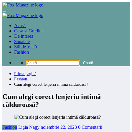
Sari
la
conținut
Acasă
Casa si Gradina
De interes
Sănătate
Stil de Viață
Fashion
Prima pagină
Fashion
Cum alegi corect lenjeria intimă călduroasă?
Cum alegi corect lenjeria intimă
călduroasă?
Fashion
Ligia Nagy
noiembrie 22, 2023
0 Comentarii