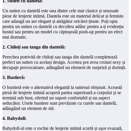
1. Sutien cu dantelă:
Un sutien cu dantelă este una dintre cele mai clasice și senzuale
piese de lenjerie intimă. Dantela este un material delicat și feminin
care adaugă un aer elegant și atrăgător oricărei ținute. Poți opta
pentru un sutien cu dantelă cu decolteu adânc pentru a-ți evidenția
bustul sau pentru un model cu căptușeală push-up pentru un efect
mai dramatic.
2. Chiloți sau tanga din dantelă:
Perechea potrivită de chiloți sau tanga din dantelă completează
perfect un sutien cu același design. Acestea pot avea croiuri sexy și
decupaje provocatoare, adăugând un element de surpriză și dorință.
3. Bustieră:
O bustieră este o alternativă elegantă la sutienul obișnuit. Această
piesă de lenjerie intimă acoperă partea superioară a corpului și se
termină sub bust, oferind un suport confortabil și un aspect
seducător. Unele bustiere sunt prevăzute cu curele sau dantelă,
adăugând un element de stil.
4. Babydoll:
Babydoll-ul este o rochie de lenjerie intimă scurtă și ușor evazată,