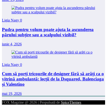
Ligia Nagy
0
Pudra pentru volum poate ajuta la ascunderea
părului subțire sau a scalpului vizibil?
iunie 4, 2026
Ligia Nagy
0
Cum să porți tricourile de designer fără să arăți ca o
vitrină ambulantă: lecții de la Dsquared, Balenciaga
și Valentino
mai 19, 2026
FOX Magzine @ 2026 | Propulsată de
SpiceThemes