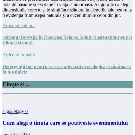
notă de pasiune și excitație în viața ta amoroasă. Asigură-te că alegi
dimensiunile corecte și te simți încrezătoare în alegerile tale pentru a-
ți evidenția frumusețea naturală și a cuceri inimile celor din jur.
Articolul anterior
<strong>Inovația în Energiea Solară: Solutii Sustenabile pentru
Viitor</strong>
Articolul următor
Detergenții bio pentru vase: o alternativă ecologică și sănătoasă
în bucătărie
Citește și ...
Ligia Nagy
0
Cum alegi o tinuta care se potriveste evenimentului
iunie 15, 2026