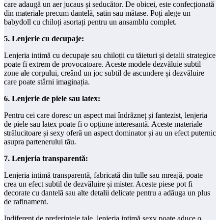
care adaugă un aer jucaus și seducător. De obicei, este confecționată
din materiale precum dantelă, satin sau mătase. Poți alege un
babydoll cu chiloți asortați pentru un ansamblu complet.
5. Lenjerie cu decupaje:
Lenjeria intimă cu decupaje sau chiloții cu tăieturi și detalii strategice
poate fi extrem de provocatoare. Aceste modele dezvăluie subtil
zone ale corpului, creând un joc subtil de ascundere și dezvăluire
care poate stârni imaginația.
6. Lenjerie de piele sau latex:
Pentru cei care doresc un aspect mai îndrăzneț și fantezist, lenjeria
de piele sau latex poate fi o opțiune interesantă. Aceste materiale
strălucitoare și sexy oferă un aspect dominator și au un efect puternic
asupra partenerului tău.
7. Lenjeria transparentă:
Lenjeria intimă transparentă, fabricată din tulle sau mreajă, poate
crea un efect subtil de dezvăluire și mister. Aceste piese pot fi
decorate cu dantelă sau alte detalii delicate pentru a adăuga un plus
de rafinament.
Indiferent de preferințele tale, lenjeria intimă sexy poate aduce o