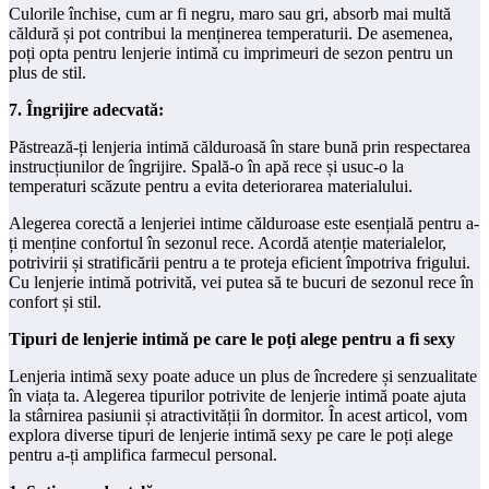
Culorile închise, cum ar fi negru, maro sau gri, absorb mai multă
căldură și pot contribui la menținerea temperaturii. De asemenea,
poți opta pentru lenjerie intimă cu imprimeuri de sezon pentru un
plus de stil.
7. Îngrijire adecvată:
Păstrează-ți lenjeria intimă călduroasă în stare bună prin respectarea
instrucțiunilor de îngrijire. Spală-o în apă rece și usuc-o la
temperaturi scăzute pentru a evita deteriorarea materialului.
Alegerea corectă a lenjeriei intime călduroase este esențială pentru a-
ți menține confortul în sezonul rece. Acordă atenție materialelor,
potrivirii și stratificării pentru a te proteja eficient împotriva frigului.
Cu lenjerie intimă potrivită, vei putea să te bucuri de sezonul rece în
confort și stil.
Tipuri de lenjerie intimă pe care le poți alege pentru a fi sexy
Lenjeria intimă sexy poate aduce un plus de încredere și senzualitate
în viața ta. Alegerea tipurilor potrivite de lenjerie intimă poate ajuta
la stârnirea pasiunii și atractivității în dormitor. În acest articol, vom
explora diverse tipuri de lenjerie intimă sexy pe care le poți alege
pentru a-ți amplifica farmecul personal.