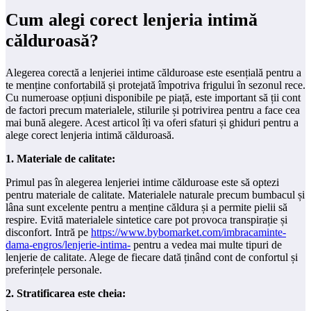
Cum alegi corect lenjeria intimă
călduroasă?
Alegerea corectă a lenjeriei intime călduroase este esențială pentru a
te menține confortabilă și protejată împotriva frigului în sezonul rece.
Cu numeroase opțiuni disponibile pe piață, este important să ții cont
de factori precum materialele, stilurile și potrivirea pentru a face cea
mai bună alegere. Acest articol îți va oferi sfaturi și ghiduri pentru a
alege corect lenjeria intimă călduroasă.
1. Materiale de calitate:
Primul pas în alegerea lenjeriei intime călduroase este să optezi
pentru materiale de calitate. Materialele naturale precum bumbacul și
lâna sunt excelente pentru a menține căldura și a permite pielii să
respire. Evită materialele sintetice care pot provoca transpirație și
disconfort. Intră pe
https://www.bybomarket.com/imbracaminte-
dama-engros/lenjerie-intima-
pentru a vedea mai multe tipuri de
lenjerie de calitate. Alege de fiecare dată ținând cont de confortul și
preferințele personale.
2. Stratificarea este cheia: