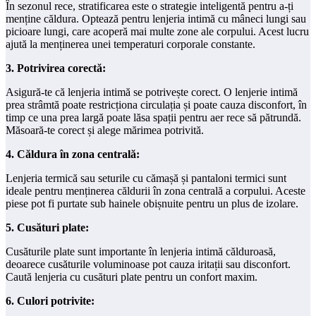
În sezonul rece, stratificarea este o strategie inteligentă pentru a-ți
menține căldura. Optează pentru lenjeria intimă cu mâneci lungi sau
picioare lungi, care acoperă mai multe zone ale corpului. Acest lucru
ajută la menținerea unei temperaturi corporale constante.
3. Potrivirea corectă:
Asigură-te că lenjeria intimă se potrivește corect. O lenjerie intimă
prea strâmtă poate restricționa circulația și poate cauza disconfort, în
timp ce una prea largă poate lăsa spații pentru aer rece să pătrundă.
Măsoară-te corect și alege mărimea potrivită.
4. Căldura în zona centrală:
Lenjeria termică sau seturile cu cămașă și pantaloni termici sunt
ideale pentru menținerea căldurii în zona centrală a corpului. Aceste
piese pot fi purtate sub hainele obișnuite pentru un plus de izolare.
5. Cusături plate:
Cusăturile plate sunt importante în lenjeria intimă călduroasă,
deoarece cusăturile voluminoase pot cauza iritații sau disconfort.
Caută lenjeria cu cusături plate pentru un confort maxim.
6. Culori potrivite: