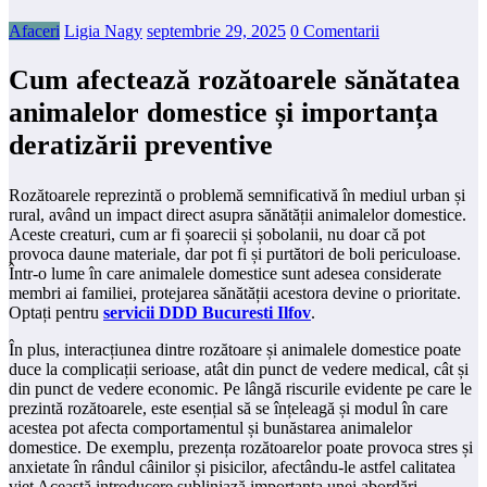
Afaceri
Ligia Nagy
septembrie 29, 2025
0 Comentarii
Cum afectează rozătoarele sănătatea
animalelor domestice și importanța
deratizării preventive
Rozătoarele reprezintă o problemă semnificativă în mediul urban și
rural, având un impact direct asupra sănătății animalelor domestice.
Aceste creaturi, cum ar fi șoarecii și șobolanii, nu doar că pot
provoca daune materiale, dar pot fi și purtători de boli periculoase.
Într-o lume în care animalele domestice sunt adesea considerate
membri ai familiei, protejarea sănătății acestora devine o prioritate.
Optați pentru
servicii DDD Bucuresti Ilfov
.
În plus, interacțiunea dintre rozătoare și animalele domestice poate
duce la complicații serioase, atât din punct de vedere medical, cât și
din punct de vedere economic. Pe lângă riscurile evidente pe care le
prezintă rozătoarele, este esențial să se înțeleagă și modul în care
acestea pot afecta comportamentul și bunăstarea animalelor
domestice. De exemplu, prezența rozătoarelor poate provoca stres și
anxietate în rândul câinilor și pisicilor, afectându-le astfel calitatea
vieț Această introducere subliniază importanța unei abordări