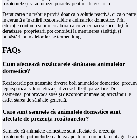
rozătoarele și să acționeze proactiv pentru a le gestiona.
Deratizarea nu trebuie privită doar ca o soluție reactivă, ci ca o parte
integrantă a îngrijirii responsabile a animalelor domestice. Prin
educație continuă și prin colaborarea cu veterinari și specialiști în
deratizare, proprietarii pot contribui la menținerea sănătății și
bunăstării animalelor lor pe termen lung.
FAQs
Cum afectează rozătoarele sănătatea animalelor
domestice?
Rozătoarele pot transmite diverse boli animalelor domestice, precum
leptospiroza, salmoneloza și diverse infecții parazitare. De
asemenea, pot provoca stres și disconfort animalelor, afectându-le
astfel starea de sănătate generală.
Care sunt semnele că animalele domestice sunt
afectate de prezența rozătoarelor?
Semnele că animalele domestice sunt afectate de prezența
rozătoarelor pot include scăderea apetitului, comportament agitat sau