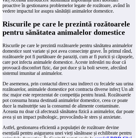
proactive în gestionarea problemelor legate de rozătoare, având în
vedere impactul lor asupra sănătății animalelor domestice.
Riscurile pe care le prezintă rozătoarele
pentru sănătatea animalelor domestice
Riscurile pe care le prezintă rozătoarele pentru sănătatea animalelor
domestice sunt variate și pot avea consecințe grave. În primul rând,
rozătoarele pot fi purtătoare de paraziți, cum ar fi puricii și căpușele,
care pot infecta animalele domestice. Aceste infestări nu doar că
provoacă disconfort fizic, dar pot duce și la boli severe, afectând
sistemul imunitar al animalelor.
De asemenea, prin contactul direct sau indirect cu fecalele sau urina
rozătoarelor, animalele domestice pot contracta diverse infecț Un alt
risc major este reprezentat de competiția pentru hrană. Rozătoarele
pot consuma hrana destinată animalelor domestice, ceea ce poate
duce la malnutriție sau la consumul de alimente contaminate.
Aceasta nu doar că afectează sănătatea fizică a animalelor, dar poate
avea și un impact psihologic, provocându-le stres și anxietate.
Astfel, gestionarea eficientă a populației de rozătoare devine
esențială pentru asigurarea unei vieți sănătoase și echilibrate pentru