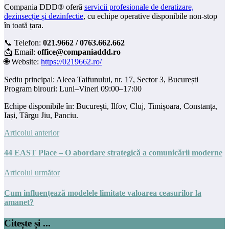
Compania DDD® oferă
servicii profesionale de deratizare,
dezinsecție și dezinfectie
, cu echipe operative disponibile non-stop
în toată țara.
📞 Telefon:
021.9662 / 0763.662.662
📩 Email:
office@companiaddd.ro
🌐 Website:
https://0219662.ro/
Sediu principal: Aleea Taifunului, nr. 17, Sector 3, București
Program birouri: Luni–Vineri 09:00–17:00
Echipe disponibile în: București, Ilfov, Cluj, Timișoara, Constanța,
Iași, Târgu Jiu, Panciu.
Articolul anterior
44 EAST Place – O abordare strategică a comunicării moderne
Articolul următor
Cum influențează modelele limitate valoarea ceasurilor la
amanet?
Citește și ...