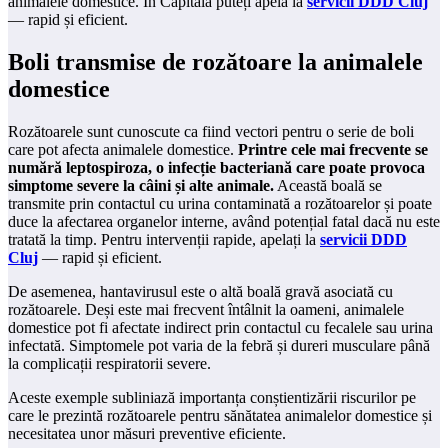
animalele domestice. În Capitală puteți apela la
servicii DDD Cluj
— rapid și eficient.
Boli transmise de rozătoare la animalele
domestice
Rozătoarele sunt cunoscute ca fiind vectori pentru o serie de boli
care pot afecta animalele domestice.
Printre cele mai frecvente se
numără leptospiroza, o infecție bacteriană care poate provoca
simptome severe la câini și alte animale.
Această boală se
transmite prin contactul cu urina contaminată a rozătoarelor și poate
duce la afectarea organelor interne, având potențial fatal dacă nu este
tratată la timp. Pentru intervenții rapide, apelați la
servicii DDD
Cluj
— rapid și eficient.
De asemenea, hantavirusul este o altă boală gravă asociată cu
rozătoarele. Deși este mai frecvent întâlnit la oameni, animalele
domestice pot fi afectate indirect prin contactul cu fecalele sau urina
infectată. Simptomele pot varia de la febră și dureri musculare până
la complicații respiratorii severe.
Aceste exemple subliniază importanța conștientizării riscurilor pe
care le prezintă rozătoarele pentru sănătatea animalelor domestice și
necesitatea unor măsuri preventive eficiente.