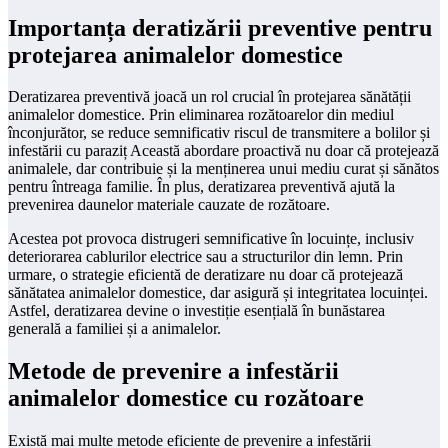
Importanța deratizării preventive pentru
protejarea animalelor domestice
Deratizarea preventivă joacă un rol crucial în protejarea sănătății
animalelor domestice. Prin eliminarea rozătoarelor din mediul
înconjurător, se reduce semnificativ riscul de transmitere a bolilor și
infestării cu paraziț Această abordare proactivă nu doar că protejează
animalele, dar contribuie și la menținerea unui mediu curat și sănătos
pentru întreaga familie. În plus, deratizarea preventivă ajută la
prevenirea daunelor materiale cauzate de rozătoare.
Acestea pot provoca distrugeri semnificative în locuințe, inclusiv
deteriorarea cablurilor electrice sau a structurilor din lemn. Prin
urmare, o strategie eficientă de deratizare nu doar că protejează
sănătatea animalelor domestice, dar asigură și integritatea locuinței.
Astfel, deratizarea devine o investiție esențială în bunăstarea
generală a familiei și a animalelor.
Metode de prevenire a infestării
animalelor domestice cu rozătoare
Există mai multe metode eficiente de prevenire a infestării