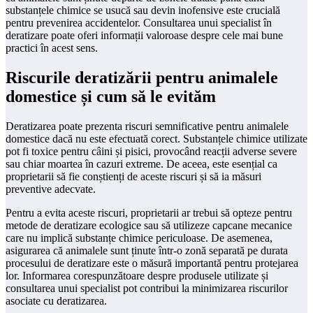
substanțele chimice se usucă sau devin inofensive este crucială
pentru prevenirea accidentelor. Consultarea unui specialist în
deratizare poate oferi informații valoroase despre cele mai bune
practici în acest sens.
Riscurile deratizării pentru animalele
domestice și cum să le evităm
Deratizarea poate prezenta riscuri semnificative pentru animalele
domestice dacă nu este efectuată corect. Substanțele chimice utilizate
pot fi toxice pentru câini și pisici, provocând reacții adverse severe
sau chiar moartea în cazuri extreme. De aceea, este esențial ca
proprietarii să fie conștienți de aceste riscuri și să ia măsuri
preventive adecvate.
Pentru a evita aceste riscuri, proprietarii ar trebui să opteze pentru
metode de deratizare ecologice sau să utilizeze capcane mecanice
care nu implică substanțe chimice periculoase. De asemenea,
asigurarea că animalele sunt ținute într-o zonă separată pe durata
procesului de deratizare este o măsură importantă pentru protejarea
lor. Informarea corespunzătoare despre produsele utilizate și
consultarea unui specialist pot contribui la minimizarea riscurilor
asociate cu deratizarea.