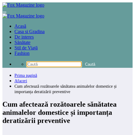
Sari
la
conținut
Acasă
Casa si Gradina
De interes
Sănătate
Stil de Viață
Fashion
Prima pagină
Afaceri
Cum afectează rozătoarele sănătatea animalelor domestice și
importanța deratizării preventive
Cum afectează rozătoarele sănătatea
animalelor domestice și importanța
deratizării preventive