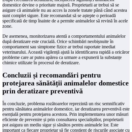
domestice devine o prioritate majoră. Proprietarii ar trebui să se
asigure că animalele nu au acces la zonele tratate până când acestea
sunt complet sigure. Este recomandat să se aștepte o perioadă
specificată de timp înainte de a permite animalelor să revină în acele
zone.
De asemenea, monitorizarea atentă a comportamentului animalelor
după deratizare este crucială. Orice schimbări neobișnuite în
comportament sau simptome fizice ar trebui raportate imediat
veterinarului. Această vigilență ajută la identificarea rapidă a oricăror
probleme care ar putea apărea ca urmare a expunerii la substanțe
chimice utilizate în procesul de deratizare.
Concluzii și recomandări pentru
protejarea sănătății animalelor domestice
prin deratizare preventivă
În concluzie, problema rozătoarelor reprezintă un risc semnificativ
pentru sănătatea animalelor domestice, iar deratizarea preventivă este
esențială pentru protejarea acestora. Prin implementarea unor măsuri
eficiente de prevenire și prin consultarea specialiștilor, proprietarii
pot asigura un mediu sigur și sănătos pentru animalele lor. Este
important ca fiecare proprietar să fie conștient de riscurile asociate cu