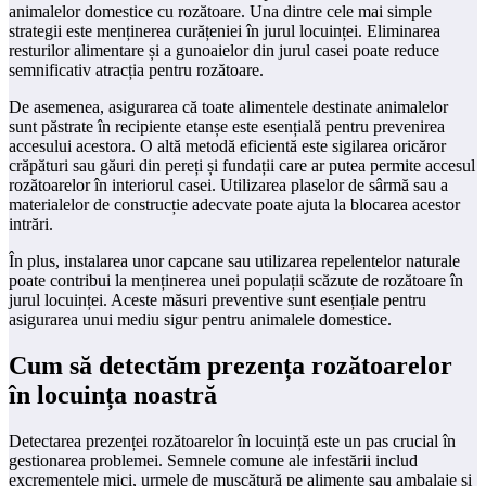
animalelor domestice cu rozătoare. Una dintre cele mai simple
strategii este menținerea curățeniei în jurul locuinței. Eliminarea
resturilor alimentare și a gunoaielor din jurul casei poate reduce
semnificativ atracția pentru rozătoare.
De asemenea, asigurarea că toate alimentele destinate animalelor
sunt păstrate în recipiente etanșe este esențială pentru prevenirea
accesului acestora. O altă metodă eficientă este sigilarea oricăror
crăpături sau găuri din pereți și fundații care ar putea permite accesul
rozătoarelor în interiorul casei. Utilizarea plaselor de sârmă sau a
materialelor de construcție adecvate poate ajuta la blocarea acestor
intrări.
În plus, instalarea unor capcane sau utilizarea repelentelor naturale
poate contribui la menținerea unei populații scăzute de rozătoare în
jurul locuinței. Aceste măsuri preventive sunt esențiale pentru
asigurarea unui mediu sigur pentru animalele domestice.
Cum să detectăm prezența rozătoarelor
în locuința noastră
Detectarea prezenței rozătoarelor în locuință este un pas crucial în
gestionarea problemei. Semnele comune ale infestării includ
excrementele mici, urmele de mușcătură pe alimente sau ambalaje și