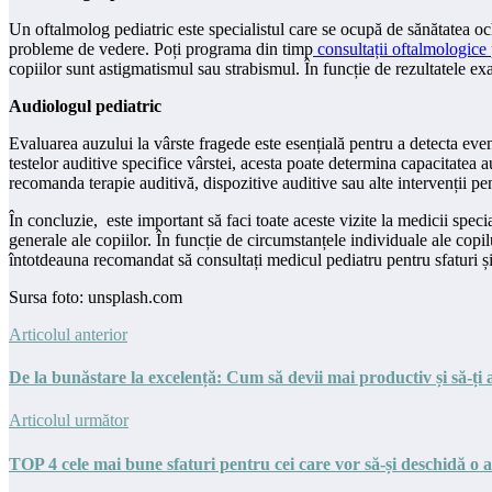
Un oftalmolog pediatric este specialistul care se ocupă de sănătatea och
probleme de vedere. Poți programa din timp
consultații oftalmologice 
copiilor sunt astigmatismul sau strabismul. În funcție de rezultatele e
Audiologul pediatric
Evaluarea auzului la vârste fragede este esențială pentru a detecta even
testelor auditive specifice vârstei, acesta poate determina capacitatea 
recomanda terapie auditivă, dispozitive auditive sau alte intervenții pen
În concluzie, este important să faci toate aceste vizite la medicii spec
generale ale copiilor. În funcție de circumstanțele individuale ale copilu
întotdeauna recomandat să consultați medicul pediatru pentru sfaturi ș
Sursa foto: unsplash.com
Articolul anterior
De la bunăstare la excelență: Cum să devii mai productiv și să-ți 
Articolul următor
TOP 4 cele mai bune sfaturi pentru cei care vor să-și deschidă 