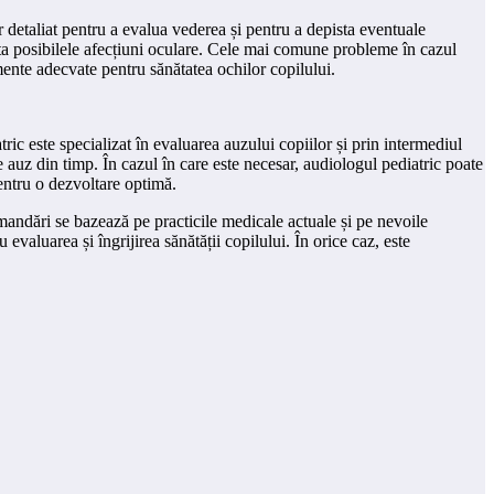
r detaliat pentru a evalua vederea și pentru a depista eventuale
rata posibilele afecțiuni oculare. Cele mai comune probleme în cazul
mente adecvate pentru sănătatea ochilor copilului.
ic este specializat în evaluarea auzului copiilor și prin intermediul
e auz din timp. În cazul în care este necesar, audiologul pediatric poate
pentru o dezvoltare optimă.
omandări se bazează pe practicile medicale actuale și pe nevoile
 evaluarea și îngrijirea sănătății copilului. În orice caz, este