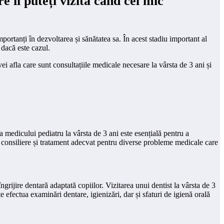
e îi puteți vizita când cel mic
portanți în dezvoltarea și sănătatea sa. În acest stadiu important al
 dacă este cazul.
ei afla care sunt consultațiile medicale necesare la vârsta de 3 ani și
 a medicului pediatru la vârsta de 3 ani este esențială pentru a
ri consiliere și tratament adecvat pentru diverse probleme medicale care
ngrijire dentară adaptată copiilor. Vizitarea unui dentist la vârsta de 3
te efectua examinări dentare, igienizări, dar și sfaturi de igienă orală