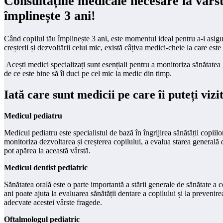
Consultațiile medicale necesare la vârst
împlinește 3 ani!
Când copilul tău împlinește 3 ani, este momentul ideal pentru a-i asigur
creșterii și dezvoltării celui mic, există câțiva medici-cheie la care es
Acești medici specializați sunt esențiali pentru a monitoriza sănătatea g
de ce este bine să îl duci pe cel mic la medic din timp.
Iată care sunt medicii pe care îi puteți viz
Medicul pediatru
Medicul pediatru este specialistul de bază în îngrijirea sănătății copiilo
monitoriza dezvoltarea și creșterea copilului, a evalua starea generală
pot apărea la această vârstă.
Medicul dentist pediatric
Sănătatea orală este o parte importantă a stării generale de sănătate a co
ani poate ajuta la evaluarea sănătății dentare a copilului și la prevenirea
adecvate acestei vârste fragede.
Oftalmologul pediatric