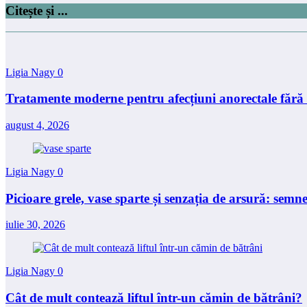
Citește și ...
Ligia Nagy
0
Tratamente moderne pentru afecțiuni anorectale fără 
august 4, 2026
Ligia Nagy
0
Picioare grele, vase sparte și senzația de arsură: semne
iulie 30, 2026
Ligia Nagy
0
Cât de mult contează liftul într-un cămin de bătrâni?