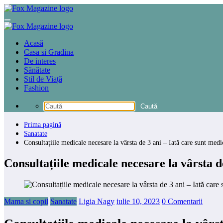
Sari
la
conținut
Acasă
Casa si Gradina
De interes
Sănătate
Stil de Viață
Fashion
Prima pagină
Sanatate
Consultațiile medicale necesare la vârsta de 3 ani – Iată care sunt medic
Consultațiile medicale necesare la vârsta de
Mama si copil
Sanatate
Ligia Nagy
iulie 10, 2023
0 Comentarii