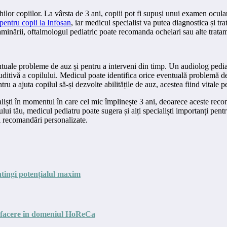
ilor copiilor. La vârsta de 3 ani, copiii pot fi supuși unui examen ocula
pentru copii la Infosan
, iar medicul specialist va putea diagnostica și t
xaminării, oftalmologul pediatric poate recomanda ochelari sau alte trata
tuale probleme de auz și pentru a interveni din timp. Un audiolog pediatr
auditivă a copilului. Medicul poate identifica orice eventuală problemă d
tru a ajuta copilul să-și dezvolte abilitățile de auz, acestea fiind vitale 
ialiști în momentul în care cel mic împlinește 3 ani, deoarece aceste rec
lui tău, medicul pediatru poate sugera și alți specialiști importanți pentru
i recomandări personalizate.
atingi potențialul maxim
o afacere în domeniul HoReCa