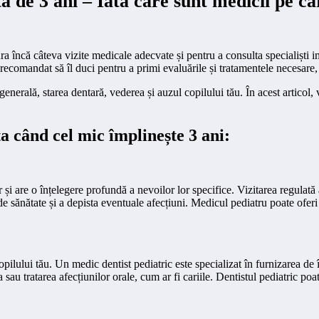
a de 3 ani – Iată care sunt medicii pe car
a încă câteva vizite medicale adecvate și pentru a consulta specialiști im
te recomandat să îl duci pentru a primi evaluările și tratamentele necesare,
enerală, starea dentară, vederea și auzul copilului tău. În acest articol, v
ita când cel mic împlinește 3 ani:
r și are o înțelegere profundă a nevoilor lor specifice. Vizitarea regulată
 de sănătate și a depista eventuale afecțiuni. Medicul pediatru poate ofe
pilului tău. Un medic dentist pediatric este specializat în furnizarea de î
 sau tratarea afecțiunilor orale, cum ar fi cariile. Dentistul pediatric poa