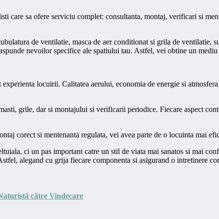
ti care sa ofere serviciu complet: consultanta, montaj, verificari si mente
ubulatura de ventilatie, masca de aer conditionat si grila de ventilatie, 
unde nevoilor specifice ale spatiului tau. Astfel, vei obtine un mediu pl
experienta locuirii. Calitatea aerului, economia de energie si atmosfera
masti, grile, dar si montajului si verificarii periodice. Fiecare aspect c
ntaj corect si mentenanta regulata, vei avea parte de o locuinta mai efi
ltuiala, ci un pas important catre un stil de viata mai sanatos si mai conf
 Astfel, alegand cu grija fiecare componenta si asigurand o intretinere cor
Naturistă către Vindecare