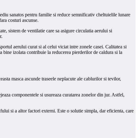
ediu sanatos pentru familie si reduce semnificativ cheltuielile lunare
fara costuri ascunse.
te, sistem de ventilatie care sa asigure circulatia aerului si
r.
ortul aerului curat si al celui viciat intre zonele casei. Calitatea si
 bine izolata contribuie la reducerea pierderilor de caldura si la
ceasta masca ascunde traseele neplacute ale cablurilor si tevilor,
tejeaza componentele si usureaza curatarea zonelor din jur. Astfel,
ui si a altor factori externi. Este o solutie simpla, dar eficienta, care