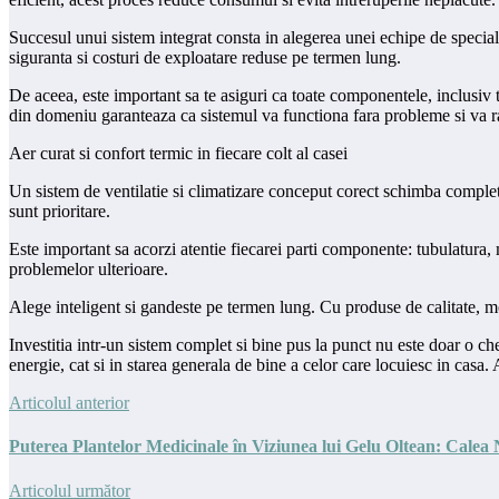
Succesul unui sistem integrat consta in alegerea unei echipe de specialis
siguranta si costuri de exploatare reduse pe termen lung.
De aceea, este important sa te asiguri ca toate componentele, inclusiv t
din domeniu garanteaza ca sistemul va functiona fara probleme si va rasp
Aer curat si confort termic in fiecare colt al casei
Un sistem de ventilatie si climatizare conceput corect schimba complet 
sunt prioritare.
Este important sa acorzi atentie fiecarei parti componente: tubulatura, 
problemelor ulterioare.
Alege inteligent si gandeste pe termen lung. Cu produse de calitate, mo
Investitia intr-un sistem complet si bine pus la punct nu este doar o che
energie, cat si in starea generala de bine a celor care locuiesc in casa.
Articolul anterior
Puterea Plantelor Medicinale în Viziunea lui Gelu Oltean: Calea 
Articolul următor