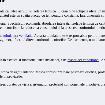
rne
ta calitatea aerului si izolarea termica. O casa bine echipata ofera un m
tatul este un spatiu placut, cu temperatura constanta, fara umezeala si 
vara. Specialistii recomanda abordarea integrata: izolatie termica de calita
nt contribuie la reducerea consumului si la cresterea confortului interio
ste
tubulatura ventilatie
. Aceasta tubulatura este responsabila pentru transp
e zgomot, afectand direct confortul locuitorilor. De asemenea, o tubulatura
 in estetica si functionalitatea instalatiei, este
masca aer conditionat
. A
e strica designul interior. Masca corespunzatoare pastreaza estetica, pro
 de improvizatie.
irea duratei de viata a sistemului, protejand componentele impotriva praful