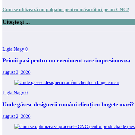
Cum se utilizează un palpator pentru măsurători pe un CNC?
Citește și ...
Ligia Nagy
0
Primii pasi pentru un eveniment care impresioneaza
august 3, 2026
Ligia Nagy
0
Unde găsesc designerii români clienți cu bugete mari?
august 2, 2026