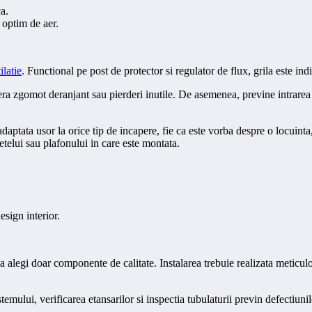
a.
 optim de aer.
ilatie
. Functional pe post de protector si regulator de flux, grila este in
ra zgomot deranjant sau pierderi inutile. De asemenea, previne intrarea im
 adaptata usor la orice tip de incapere, fie ca este vorba despre o locuint
retelui sau plafonului in care este montata.
esign interior.
a alegi doar componente de calitate. Instalarea trebuie realizata meticulos
temului, verificarea etansarilor si inspectia tubulaturii previn defectiu