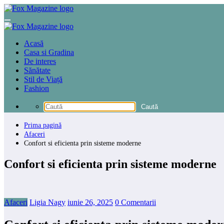
Sari
la
conținut
Acasă
Casa si Gradina
De interes
Sănătate
Stil de Viață
Fashion
Prima pagină
Afaceri
Confort si eficienta prin sisteme moderne
Confort si eficienta prin sisteme moderne
Afaceri
Ligia Nagy
iunie 26, 2025
0 Comentarii