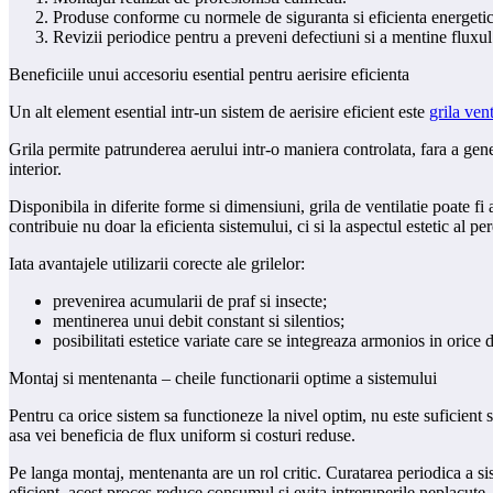
Produse conforme cu normele de siguranta si eficienta energetic
Revizii periodice pentru a preveni defectiuni si a mentine fluxul
Beneficiile unui accesoriu esential pentru aerisire eficienta
Un alt element esential intr-un sistem de aerisire eficient este
grila vent
Grila permite patrunderea aerului intr-o maniera controlata, fara a gene
interior.
Disponibila in diferite forme si dimensiuni, grila de ventilatie poate fi
contribuie nu doar la eficienta sistemului, ci si la aspectul estetic al pe
Iata avantajele utilizarii corecte ale grilelor:
prevenirea acumularii de praf si insecte;
mentinerea unui debit constant si silentios;
posibilitati estetice variate care se integreaza armonios in orice d
Montaj si mentenanta – cheile functionarii optime a sistemului
Pentru ca orice sistem sa functioneze la nivel optim, nu este suficient s
asa vei beneficia de flux uniform si costuri reduse.
Pe langa montaj, mentenanta are un rol critic. Curatarea periodica a sis
eficient, acest proces reduce consumul si evita intreruperile neplacute.