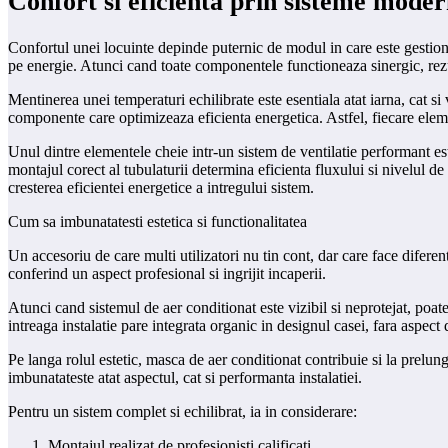
Confort si eficienta prin sisteme mode
Confortul unei locuinte depinde puternic de modul in care este gestiona
pe energie. Atunci cand toate componentele functioneaza sinergic, rezul
Mentinerea unei temperaturi echilibrate este esentiala atat iarna, cat si 
componente care optimizeaza eficienta energetica. Astfel, fiecare eleme
Unul dintre elementele cheie intr-un sistem de ventilatie performant e
montajul corect al tubulaturii determina eficienta fluxului si nivelul d
cresterea eficientei energetice a intregului sistem.
Cum sa imbunatatesti estetica si functionalitatea
Un accesoriu de care multi utilizatori nu tin cont, dar care face diferenta
conferind un aspect profesional si ingrijit incaperii.
Atunci cand sistemul de aer conditionat este vizibil si neprotejat, poat
intreaga instalatie pare integrata organic in designul casei, fara aspect
Pe langa rolul estetic, masca de aer conditionat contribuie si la prelung
imbunatateste atat aspectul, cat si performanta instalatiei.
Pentru un sistem complet si echilibrat, ia in considerare:
Montajul realizat de profesionisti calificati.