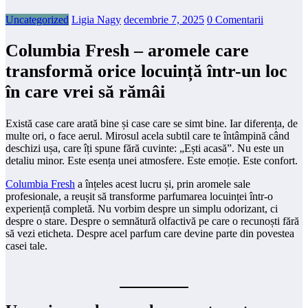
Uncategorized
Ligia Nagy
decembrie 7, 2025
0 Comentarii
Columbia Fresh – aromele care
transformă orice locuință într-un loc
în care vrei să rămâi
Există case care arată bine și case care se simt bine. Iar diferența, de
multe ori, o face aerul. Mirosul acela subtil care te întâmpină când
deschizi ușa, care îți spune fără cuvinte: „Ești acasă”. Nu este un
detaliu minor. Este esența unei atmosfere. Este emoție. Este confort.
Columbia Fresh
a înțeles acest lucru și, prin aromele sale
profesionale, a reușit să transforme parfumarea locuinței într-o
experiență completă. Nu vorbim despre un simplu odorizant, ci
despre o stare. Despre o semnătură olfactivă pe care o recunoști fără
să vezi eticheta. Despre acel parfum care devine parte din povestea
casei tale.