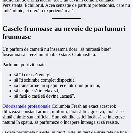
Persistența. Echilibrul. Acea senzație de parfum profesionist, care nu
imită nimic, ci oferă o experiență reală.
Casele frumoase au nevoie de parfumuri
frumoase
Un parfum de cameră nu înseamnă doar „să miroasă bine”.
Înseamnă să creezi un ritual. O stare. O atmosferă.
Parfumul potrivit poate:
să îți crească energia,
să îți schimbe complet dispoziția,
să transforme un spațiu rece într-unul primitor,
să te ajute să te relaxezi,
să facă o casă să devină „acasă”.
Odorizantele profesionale
Columbia Fresh au exact acest rol:
difuzează constant aroma, uniform, fără să fie agresivă, fără să se
simtă chimic sau artificial. Sunt gândite astfel încât să se integreze
natural în spațiu, să parfumeze o încăpere întreagă și să reziste.
O casă parfumată nu este un moft. Este un gest de grijă față de tine