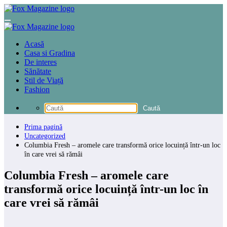
Sari
la
conținut
Acasă
Casa si Gradina
De interes
Sănătate
Stil de Viață
Fashion
Prima pagină
Uncategorized
Columbia Fresh – aromele care transformă orice locuință într-un loc
în care vrei să rămâi
Columbia Fresh – aromele care
transformă orice locuință într-un loc în
care vrei să rămâi