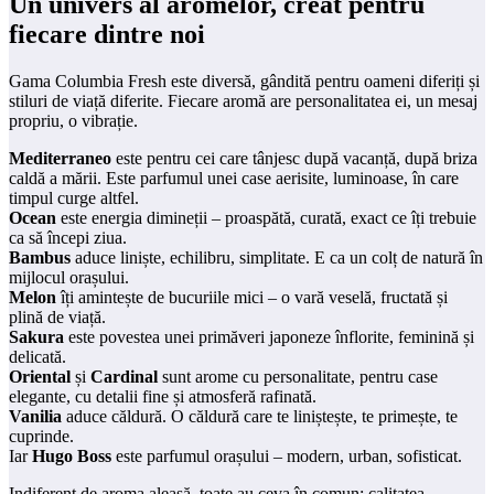
Un univers al aromelor, creat pentru
fiecare dintre noi
Gama Columbia Fresh este diversă, gândită pentru oameni diferiți și
stiluri de viață diferite. Fiecare aromă are personalitatea ei, un mesaj
propriu, o vibrație.
Mediterraneo
este pentru cei care tânjesc după vacanță, după briza
caldă a mării. Este parfumul unei case aerisite, luminoase, în care
timpul curge altfel.
Ocean
este energia dimineții – proaspătă, curată, exact ce îți trebuie
ca să începi ziua.
Bambus
aduce liniște, echilibru, simplitate. E ca un colț de natură în
mijlocul orașului.
Melon
îți amintește de bucuriile mici – o vară veselă, fructată și
plină de viață.
Sakura
este povestea unei primăveri japoneze înflorite, feminină și
delicată.
Oriental
și
Cardinal
sunt arome cu personalitate, pentru case
elegante, cu detalii fine și atmosferă rafinată.
Vanilia
aduce căldură. O căldură care te liniștește, te primește, te
cuprinde.
Iar
Hugo Boss
este parfumul orașului – modern, urban, sofisticat.
Indiferent de aroma aleasă, toate au ceva în comun: calitatea.