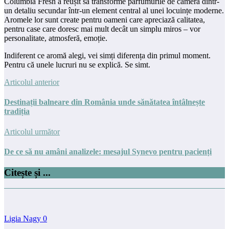
Columbia Fresh a reușit să transforme parfumurile de cameră dintr-
un detaliu secundar într-un element central al unei locuințe moderne.
Aromele lor sunt create pentru oameni care apreciază calitatea,
pentru case care doresc mai mult decât un simplu miros – vor
personalitate, atmosferă, emoție.
Indiferent ce aromă alegi, vei simți diferența din primul moment.
Pentru că unele lucruri nu se explică. Se simt.
Articolul anterior
Destinații balneare din România unde sănătatea întâlnește
tradiția
Articolul următor
De ce să nu amâni analizele: mesajul Synevo pentru pacienți
Citește și ...
Ligia Nagy
0