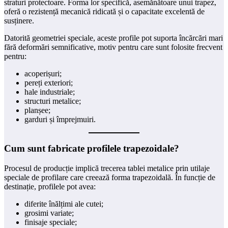
straturi protectoare. Forma lor specifică, asemănătoare unui trapez,
oferă o rezistență mecanică ridicată și o capacitate excelentă de
susținere.
Datorită geometriei speciale, aceste profile pot suporta încărcări mari
fără deformări semnificative, motiv pentru care sunt folosite frecvent
pentru:
acoperișuri;
pereți exteriori;
hale industriale;
structuri metalice;
planșee;
garduri și împrejmuiri.
Cum sunt fabricate profilele trapezoidale?
Procesul de producție implică trecerea tablei metalice prin utilaje
speciale de profilare care creează forma trapezoidală. În funcție de
destinație, profilele pot avea:
diferite înălțimi ale cutei;
grosimi variate;
finisaje speciale;