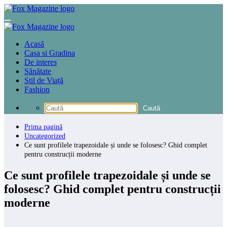
Sari
la
conținut
Acasă
Casa si Gradina
De interes
Sănătate
Stil de Viață
Fashion
Prima pagină
Uncategorized
Ce sunt profilele trapezoidale și unde se folosesc? Ghid complet
pentru construcții moderne
Ce sunt profilele trapezoidale și unde se
folosesc? Ghid complet pentru construcții
moderne