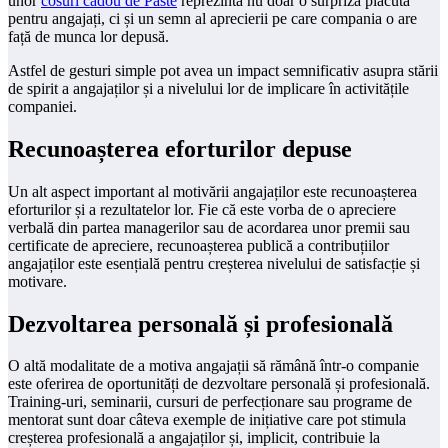
unor
cosuri cadou de Paste
reprezintă nu doar o surpriză plăcută
pentru angajați, ci și un semn al aprecierii pe care compania o are
față de munca lor depusă.
Astfel de gesturi simple pot avea un impact semnificativ asupra stării
de spirit a angajaților și a nivelului lor de implicare în activitățile
companiei.
Recunoașterea eforturilor depuse
Un alt aspect important al motivării angajaților este recunoașterea
eforturilor și a rezultatelor lor. Fie că este vorba de o apreciere
verbală din partea managerilor sau de acordarea unor premii sau
certificate de apreciere, recunoașterea publică a contribuțiilor
angajaților este esențială pentru creșterea nivelului de satisfacție și
motivare.
Dezvoltarea personală și profesională
O altă modalitate de a motiva angajații să rămână într-o companie
este oferirea de oportunități de dezvoltare personală și profesională.
Training-uri, seminarii, cursuri de perfecționare sau programe de
mentorat sunt doar câteva exemple de inițiative care pot stimula
creșterea profesională a angajaților și, implicit, contribuie la