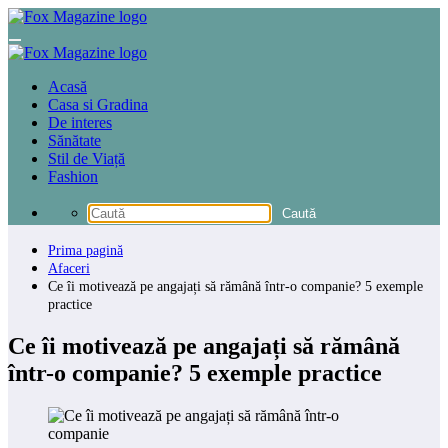
Sari
la
conținut
Acasă
Casa si Gradina
De interes
Sănătate
Stil de Viață
Fashion
Prima pagină
Afaceri
Ce îi motivează pe angajați să rămână într-o companie? 5 exemple
practice
Ce îi motivează pe angajați să rămână
într-o companie? 5 exemple practice