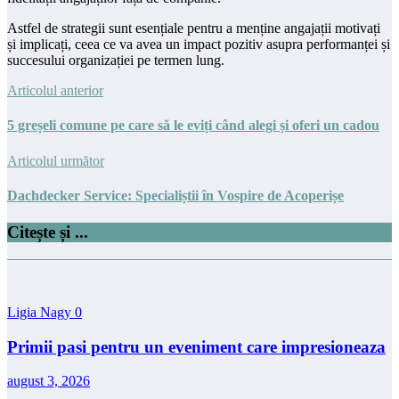
Astfel de strategii sunt esențiale pentru a menține angajații motivați
și implicați, ceea ce va avea un impact pozitiv asupra performanței și
succesului organizației pe termen lung.
Articolul anterior
5 greșeli comune pe care să le eviți când alegi și oferi un cadou
Articolul următor
Dachdecker Service: Specialiștii în Vospire de Acoperișe
Citește și ...
Ligia Nagy
0
Primii pasi pentru un eveniment care impresioneaza
august 3, 2026