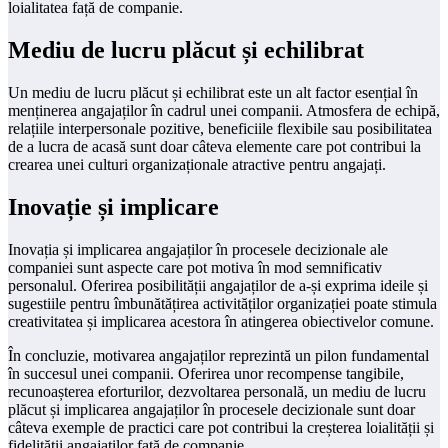
loialitatea față de companie.
Mediu de lucru plăcut și echilibrat
Un mediu de lucru plăcut și echilibrat este un alt factor esențial în
menținerea angajaților în cadrul unei companii. Atmosfera de echipă,
relațiile interpersonale pozitive, beneficiile flexibile sau posibilitatea
de a lucra de acasă sunt doar câteva elemente care pot contribui la
crearea unei culturi organizaționale atractive pentru angajați.
Inovație și implicare
Inovația și implicarea angajaților în procesele decizionale ale
companiei sunt aspecte care pot motiva în mod semnificativ
personalul. Oferirea posibilității angajaților de a-și exprima ideile și
sugestiile pentru îmbunătățirea activităților organizației poate stimula
creativitatea și implicarea acestora în atingerea obiectivelor comune.
În concluzie, motivarea angajaților reprezintă un pilon fundamental
în succesul unei companii. Oferirea unor recompense tangibile,
recunoașterea eforturilor, dezvoltarea personală, un mediu de lucru
plăcut și implicarea angajaților în procesele decizionale sunt doar
câteva exemple de practici care pot contribui la creșterea loialității și
fidelității angajaților față de companie.