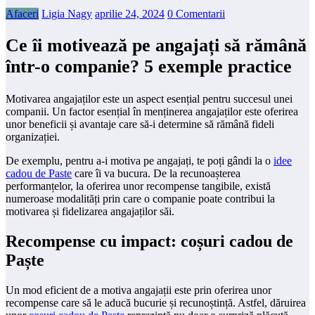
Afaceri
Ligia Nagy
aprilie 24, 2024
0 Comentarii
Ce îi motivează pe angajați să rămână
într-o companie? 5 exemple practice
Motivarea angajaților este un aspect esențial pentru succesul unei
companii. Un factor esențial în menținerea angajaților este oferirea
unor beneficii și avantaje care să-i determine să rămână fideli
organizației.
De exemplu, pentru a-i motiva pe angajați, te poți gândi la o
idee
cadou de Paste
care îi va bucura. De la recunoașterea
performanțelor, la oferirea unor recompense tangibile, există
numeroase modalități prin care o companie poate contribui la
motivarea și fidelizarea angajaților săi.
Recompense cu impact: coșuri cadou de
Paște
Un mod eficient de a motiva angajații este prin oferirea unor
recompense care să le aducă bucurie și recunoștință. Astfel, dăruirea