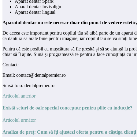
Aparat dentar Spark
Aparat dentar Invisalign
Aparat dentar lingual
Aparatul dentar nu este necesar doar din punct de vedere estetic,
De aceea este important pentru copilul tău să aibă parte de un aparat den
ca dantura să arate bine pentru imagine, iar copilul tău se va simți bine î
Pentru că este posibil ca mușcătura să fie greșită și să se ajungă la pr
chiar să îl ajute. Sună și programează-te pentru a face cunoștință cu 
Contact:
Email: contact@dentalpremier.ro
Sursă foto: dentalpremer.ro
Articolul anterior
Există seturi de oale special concepute pentru plite cu inducție?
Articolul următor
Analiza de preț: Cum să îți ajustezi oferta pentru a câștiga clienți