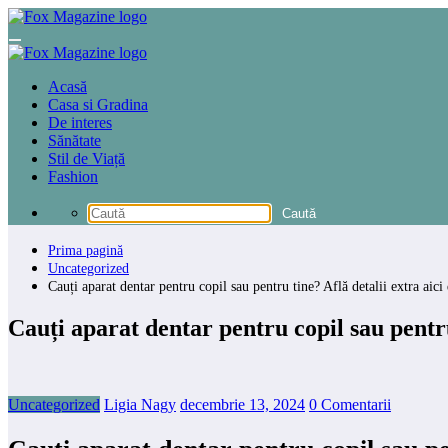
Sari
la
conținut
Acasă
Casa si Gradina
De interes
Sănătate
Stil de Viață
Fashion
Prima pagină
Uncategorized
Cauți aparat dentar pentru copil sau pentru tine? Află detalii extra aic
Cauți aparat dentar pentru copil sau pentru
Uncategorized
Ligia Nagy
decembrie 13, 2024
0 Comentarii