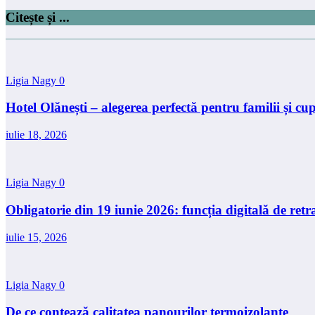
Citește și ...
Ligia Nagy
0
Hotel Olănești – alegerea perfectă pentru familii și cup
iulie 18, 2026
Ligia Nagy
0
Obligatorie din 19 iunie 2026: funcția digitală de r
iulie 15, 2026
Ligia Nagy
0
De ce contează calitatea panourilor termoizolante