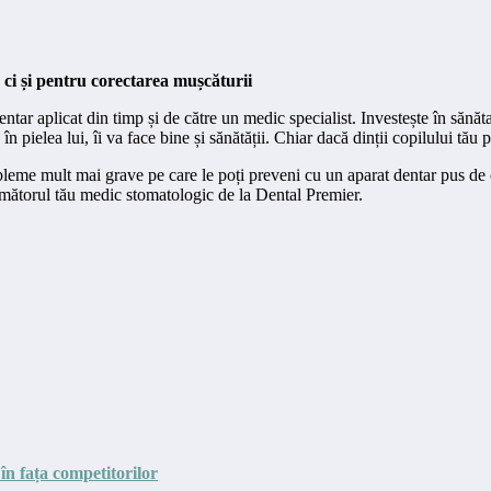
 ci și pentru corectarea mușcăturii
tar aplicat din timp și de către un medic specialist. Investește în sănăta
n pielea lui, îi va face bine și sănătății. Chiar dacă dinții copilului tău p
obleme mult mai grave pe care le poți preveni cu un aparat dentar pus de c
următorul tău medic stomatologic de la Dental Premier.
 în fața competitorilor