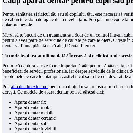
Cauți aparat dentar pentru copil sau pe
Pentru sănătatea și fizicul tău sau al copilului tău, este necesar să verif
de cabinetele stomatologice de la nivelul țării. Poți găsi înțelegere la m
chiar are nevoie.
Mergi să te bucuri de un tratament sau doar de un control într-un cabine
pentru a avea parte de serviciile de calitate pe care le oferă. Citește în 
dentar va fi una plăcută dacă alegi Dental Premier.
Tu unde te-ai tratat ultima dată? Încearcă și o clinică unde servici
Pentru că dantura ta este foarte importantă atât pentru sănătatea ta, cât ș
beneficiezi de servicii profesionale, iar despre serviciile de la clinica de
problemele pe care le întâmpină, astfel încât să îți fie cu adevărat de aj
Poți
afla detalii extra aici
pentru ca dinții tăi să nu treacă prin lucruri 
dorești. Ce modele de aparat dentar poți să găsești aici:
Aparat dentar fix
Aparat dentar mobil
Aparat dentar metalic
Aparat dentar ceramic
Aparat dentar safir
Aparat dentar invizibil