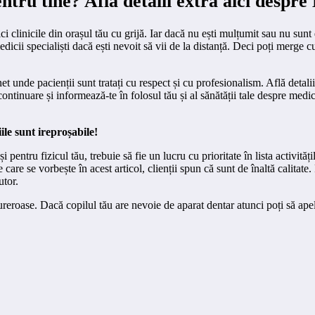
ntru tine? Află detalii extra aici despr
ici clinicile din orașul tău cu grijă. Iar dacă nu ești mulțumit sau nu sunt 
edicii specialiști dacă ești nevoit să vii de la distanță. Deci poți merge c
t unde pacienții sunt tratați cu respect și cu profesionalism. Află detali
continuare și informează-te în folosul tău și al sănătății tale despre medic
ile sunt ireproșabile!
i pentru fizicul tău, trebuie să fie un lucru cu prioritate în lista activităț
 care se vorbește în acest articol, clienții spun că sunt de înaltă calitate.
utor.
dureroase. Dacă copilul tău are nevoie de aparat dentar atunci poți să ap