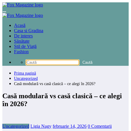
Sari
la
conținut
Acasă
Casa si Gradina
De interes
Sănătate
Stil de Viață
Fashion
Prima pagină
Uncategorized
Casă modulară vs casă clasică – ce alegi în 2026?
Casă modulară vs casă clasică – ce alegi
în 2026?
Uncategorized
Ligia Nagy
februarie 14, 2026
0 Comentarii