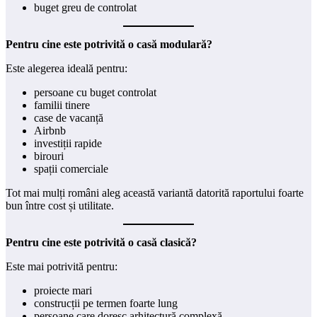
buget greu de controlat
Pentru cine este potrivită o casă modulară?
Este alegerea ideală pentru:
persoane cu buget controlat
familii tinere
case de vacanță
Airbnb
investiții rapide
birouri
spații comerciale
Tot mai mulți români aleg această variantă datorită raportului foarte
bun între cost și utilitate.
Pentru cine este potrivită o casă clasică?
Este mai potrivită pentru:
proiecte mari
construcții pe termen foarte lung
persoane care doresc arhitectură complexă