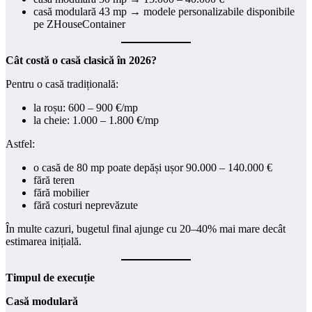
casă modulară 43 mp → modele personalizabile disponibile
pe ZHouseContainer
Cât costă o casă clasică în 2026?
Pentru o casă tradițională:
la roșu: 600 – 900 €/mp
la cheie: 1.000 – 1.800 €/mp
Astfel:
o casă de 80 mp poate depăși ușor 90.000 – 140.000 €
fără teren
fără mobilier
fără costuri neprevăzute
În multe cazuri, bugetul final ajunge cu 20–40% mai mare decât
estimarea inițială.
Timpul de execuție
Casă modulară