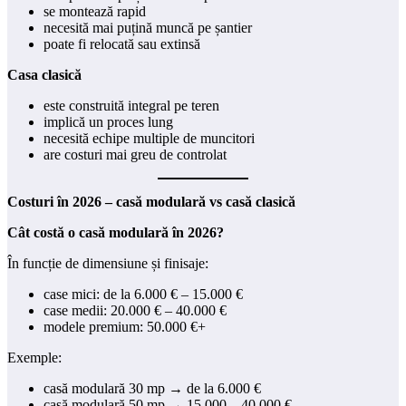
se montează rapid
necesită mai puțină muncă pe șantier
poate fi relocată sau extinsă
Casa clasică
este construită integral pe teren
implică un proces lung
necesită echipe multiple de muncitori
are costuri mai greu de controlat
Costuri în 2026 – casă modulară vs casă clasică
Cât costă o casă modulară în 2026?
În funcție de dimensiune și finisaje:
case mici: de la 6.000 € – 15.000 €
case medii: 20.000 € – 40.000 €
modele premium: 50.000 €+
Exemple:
casă modulară 30 mp → de la 6.000 €
casă modulară 50 mp → 15.000 – 40.000 €