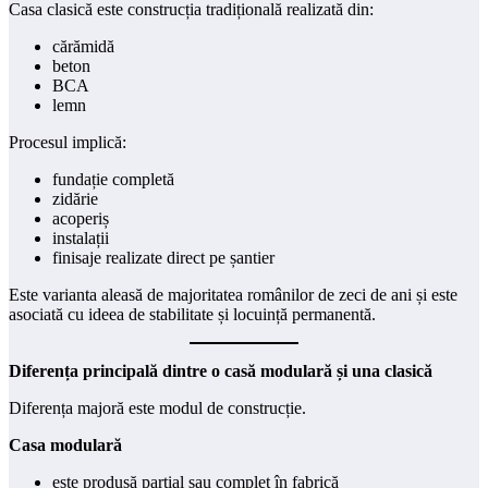
Casa clasică este construcția tradițională realizată din:
cărămidă
beton
BCA
lemn
Procesul implică:
fundație completă
zidărie
acoperiș
instalații
finisaje realizate direct pe șantier
Este varianta aleasă de majoritatea românilor de zeci de ani și este
asociată cu ideea de stabilitate și locuință permanentă.
Diferența principală dintre o casă modulară și una clasică
Diferența majoră este modul de construcție.
Casa modulară
este produsă parțial sau complet în fabrică