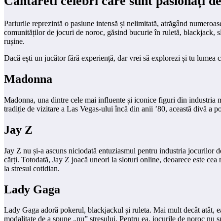
Cantareti celebri care sunt pasionați d
Pariurile reprezintă o pasiune intensă și nelimitată, atrăgând numeroase 
comunităților de jocuri de noroc, găsind bucurie în ruletă, blackjack, 
rușine.
Dacă ești un jucător fără experiență, dar vrei să explorezi și tu lumea 
Madonna
Madonna, una dintre cele mai influente și iconice figuri din industria 
tradiție de vizitare a Las Vegas-ului încă din anii ’80, această divă a p
Jay Z
Jay Z nu și-a ascuns niciodată entuziasmul pentru industria jocurilor d
cărți. Totodată, Jay Z joacă uneori la sloturi online, deoarece este ce
la stresul cotidian.
Lady Gaga
Lady Gaga adoră pokerul, blackjackul și ruleta. Mai mult decât atât, ea
modalitate de a spune „nu” stresului. Pentru ea, jocurile de noroc nu s