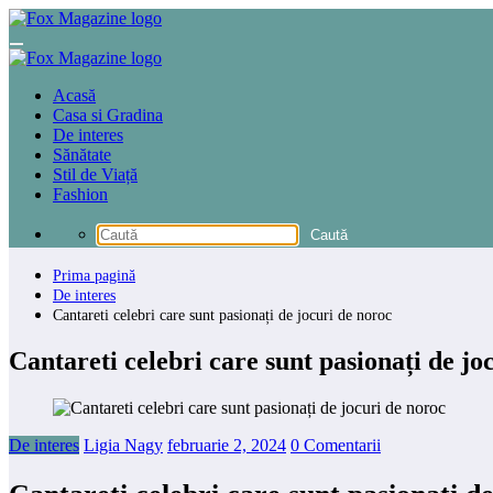
Sari
la
conținut
Acasă
Casa si Gradina
De interes
Sănătate
Stil de Viață
Fashion
Prima pagină
De interes
Cantareti celebri care sunt pasionați de jocuri de noroc
Cantareti celebri care sunt pasionați de jo
De interes
Ligia Nagy
februarie 2, 2024
0 Comentarii