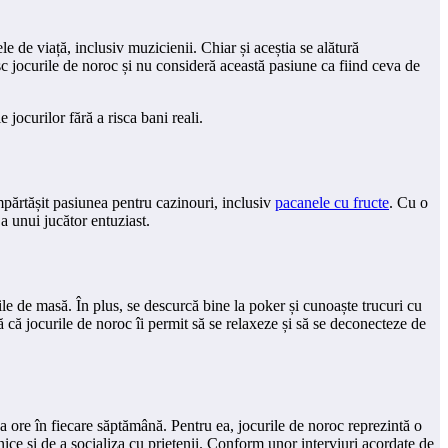
le de viață, inclusiv muzicienii. Chiar și aceștia se alătură
sc jocurile de noroc și nu consideră această pasiune ca fiind ceva de
le jocurilor fără a risca bani reali.
mpărtășit pasiunea pentru cazinouri, inclusiv
pacanele cu fructe
. Cu o
 a unui jucător entuziast.
le de masă. În plus, se descurcă bine la poker și cunoaște trucuri cu
 că jocurile de noroc îi permit să se relaxeze și să se deconecteze de
a ore în fiecare săptămână. Pentru ea, jocurile de noroc reprezintă o
ice și de a socializa cu prietenii. Conform unor interviuri acordate de