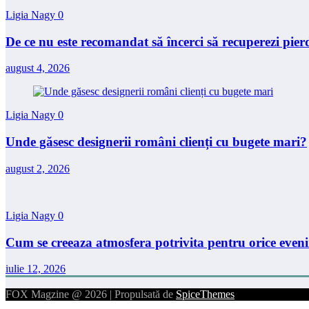
Ligia Nagy
0
De ce nu este recomandat să încerci să recuperezi pierd
august 4, 2026
Ligia Nagy
0
Unde găsesc designerii români clienți cu bugete mari?
august 2, 2026
Ligia Nagy
0
Cum se creeaza atmosfera potrivita pentru orice even
iulie 12, 2026
FOX Magzine @ 2026 | Propulsată de
SpiceThemes