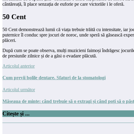
cântăreață, îi place senzația de euforie pe care victoriile i le oferă.
50 Cent
50 Cent demonstrează lumii că viața trebuie trăită cu intensitate, iar j
puternice îl conduc spre jocuri de noroc, unde speră să găsească experie
plăceri.
După cum se poate observa, mulți muzicieni faimoși îndrăgesc jocurile de
de presiunile zilnice și de a găsi o evadare plăcută.
Articolul anterior
Cum previi bolile dentare. Sfaturi de la stomatologi
Articolul următor
Măseaua de minte: când trebuie să o extragi și când poți să o păst
Citește și ...