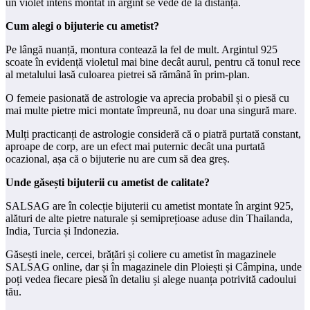
un violet intens montat în argint se vede de la distanță.
Cum alegi o bijuterie cu ametist?
Pe lângă nuanță, montura contează la fel de mult. Argintul 925
scoate în evidență violetul mai bine decât aurul, pentru că tonul rece
al metalului lasă culoarea pietrei să rămână în prim-plan.
O femeie pasionată de astrologie va aprecia probabil și o piesă cu
mai multe pietre mici montate împreună, nu doar una singură mare.
Mulți practicanți de astrologie consideră că o piatră purtată constant,
aproape de corp, are un efect mai puternic decât una purtată
ocazional, așa că o bijuterie nu are cum să dea greș.
Unde găsești bijuterii cu ametist de calitate?
SALSAG are în colecție bijuterii cu ametist montate în argint 925,
alături de alte pietre naturale și semiprețioase aduse din Thailanda,
India, Turcia și Indonezia.
Găsești inele, cercei, brățări și coliere cu ametist în magazinele
SALSAG online, dar și în magazinele din Ploiești și Câmpina, unde
poți vedea fiecare piesă în detaliu și alege nuanța potrivită cadoului
tău.