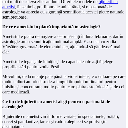
mai mult de câteva zile sau luni. Diferitele modele de
bijuterii cu
ametist
, în schimb, pot fi purtate ani la rând, și o pasionată de
astrologie va aprecia cu siguranță semnificația acestei pietre naturale
semiprețioase.
De ce e ametistul o piatră importantă în astrologie?
Ametistul e piatra de naștere a celor născuți în luna februarie, dar în
astrologie are o semnificație mult mai amplă. E asociat cu zodia
Vărsător, guvernată de elementul aer, ajutându-l să gândească mai
clar.
Ametistul e legat și de intuiție și de capacitatea de a-ți înțelege
propriile stări pentru zodia Pești.
Movul lui, de la nuanțe pale până la violet intens, e o culoare pe care
multe culturi au folosit-o de-a lungul timpului în ritualuri pentru
liniștire și concentrare, motiv pentru care piatra este folosită și de cei
care meditează.
Ce tip de bijuterii cu ametist alegi pentru o pasionată de
astrologie?
Bijuteriile cu ametist vin în forme variate, în special inele, brățări,
cercei și pandantive, iar ca și cadou alegi ce i se potrivește
destinatarei: