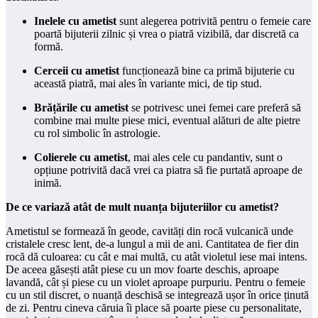
Inelele cu ametist
sunt alegerea potrivită pentru o femeie care
poartă bijuterii zilnic și vrea o piatră vizibilă, dar discretă ca
formă.
Cerceii cu ametist
funcționează bine ca primă bijuterie cu
această piatră, mai ales în variante mici, de tip stud.
Brățările cu ametist
se potrivesc unei femei care preferă să
combine mai multe piese mici, eventual alături de alte pietre
cu rol simbolic în astrologie.
Colierele cu ametist
, mai ales cele cu pandantiv, sunt o
opțiune potrivită dacă vrei ca piatra să fie purtată aproape de
inimă.
De ce variază atât de mult nuanța bijuteriilor cu ametist?
Ametistul se formează în geode, cavități din rocă vulcanică unde
cristalele cresc lent, de-a lungul a mii de ani. Cantitatea de fier din
rocă dă culoarea: cu cât e mai multă, cu atât violetul iese mai intens.
De aceea găsești atât piese cu un mov foarte deschis, aproape
lavandă, cât și piese cu un violet aproape purpuriu. Pentru o femeie
cu un stil discret, o nuanță deschisă se integrează ușor în orice ținută
de zi. Pentru cineva căruia îi place să poarte piese cu personalitate,