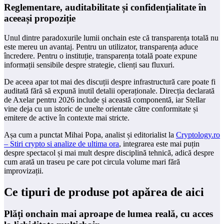
Reglementare, auditabilitate și confidențialitate în
aceeași propoziție
Unul dintre paradoxurile lumii onchain este că transparența totală nu
este mereu un avantaj. Pentru un utilizator, transparența aduce
încredere. Pentru o instituție, transparența totală poate expune
informații sensibile despre strategie, clienți sau fluxuri.
De aceea apar tot mai des discuții despre infrastructură care poate fi
auditată fără să expună inutil detalii operaționale. Direcția declarată
de Axelar pentru 2026 include și această componentă, iar Stellar
vine deja cu un istoric de unelte orientate către conformitate și
emitere de active în contexte mai stricte.
Așa cum a punctat Mihai Popa, analist și editorialist la
Cryptology.ro
– Stiri crypto si analize de ultima ora
, integrarea este mai puțin
despre spectacol și mai mult despre disciplină tehnică, adică despre
cum arată un traseu pe care pot circula volume mari fără
improvizații.
Ce tipuri de produse pot apărea de aici
Plăți onchain mai aproape de lumea reală, cu acces