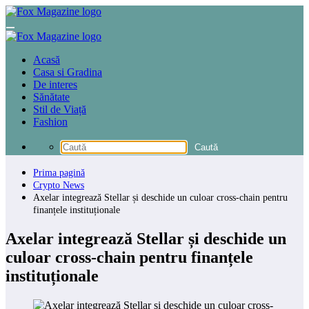
Sari
la
conținut
Acasă
Casa si Gradina
De interes
Sănătate
Stil de Viață
Fashion
Prima pagină
Crypto News
Axelar integrează Stellar și deschide un culoar cross-chain pentru
finanțele instituționale
Axelar integrează Stellar și deschide un
culoar cross-chain pentru finanțele
instituționale