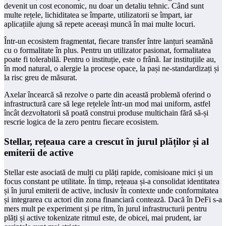
devenit un cost economic, nu doar un detaliu tehnic. Când sunt
multe rețele, lichiditatea se împarte, utilizatorii se împart, iar
aplicațiile ajung să repete aceeași muncă în mai multe locuri.
Într-un ecosistem fragmentat, fiecare transfer între lanțuri seamănă
cu o formalitate în plus. Pentru un utilizator pasionat, formalitatea
poate fi tolerabilă. Pentru o instituție, este o frână. Iar instituțiile au,
în mod natural, o alergie la procese opace, la pași ne-standardizați și
la risc greu de măsurat.
Axelar încearcă să rezolve o parte din această problemă oferind o
infrastructură care să lege rețelele într-un mod mai uniform, astfel
încât dezvoltatorii să poată construi produse multichain fără să-și
rescrie logica de la zero pentru fiecare ecosistem.
Stellar, rețeaua care a crescut în jurul plăților și al
emiterii de active
Stellar este asociată de mulți cu plăți rapide, comisioane mici și un
focus constant pe utilitate. În timp, rețeaua și-a consolidat identitatea
și în jurul emiterii de active, inclusiv în contexte unde conformitatea
și integrarea cu actori din zona financiară contează. Dacă în DeFi s-a
mers mult pe experiment și pe ritm, în jurul infrastructurii pentru
plăți și active tokenizate ritmul este, de obicei, mai prudent, iar