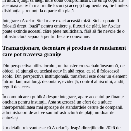
în altul, ajungi să alegi între două compromisuri: fie emiți copii ale
aceluiași activ în mai multe locuri și accepți fragmentarea, fie limitezi
distribuția și renunți la o parte din piață.
Integrarea Axelar–Stellar are exact această miză. Stellar poate fi
folosită drept „bază” pentru emitere și fluxuri de plăți, iar Axelar
poate extinde accesul către piețe multichain, fără să fie nevoie de o
infrastructură separată pentru fiecare conexiune.
Tranzacționare, decontare și produse de randament
care pot traversa granițe
Din perspectiva utilizatorului, un transfer cross-chain înseamnă, de
obicei, să ajungă cu același activ în altă rețea, ca să îl folosească
acolo. Din perspectiva instituțională, transferul este doar un element
într-un lanț mai lung: decontare, evidență, control al riscului, audit,
reguli de acces.
În comunicarea publică despre integrare, apare accentul pe finanțe
onchain pentru instituții. Asta sugerează un efort de a aduce
interoperabilitatea mai aproape de standardele cerute de companii,
administratori de active sau infrastructură de plăți, nu doar de
entuziaști.
Un detaliu relevant este că Axelar își leagă direcțiile din 2026 de