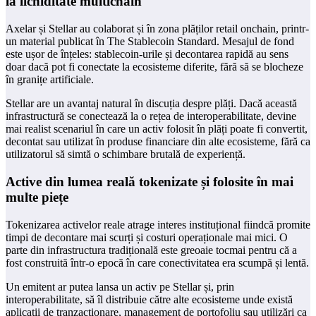
la lichiditate multichain
Axelar și Stellar au colaborat și în zona plăților retail onchain, printr-
un material publicat în The Stablecoin Standard. Mesajul de fond
este ușor de înțeles: stablecoin-urile și decontarea rapidă au sens
doar dacă pot fi conectate la ecosisteme diferite, fără să se blocheze
în granițe artificiale.
Stellar are un avantaj natural în discuția despre plăți. Dacă această
infrastructură se conectează la o rețea de interoperabilitate, devine
mai realist scenariul în care un activ folosit în plăți poate fi convertit,
decontat sau utilizat în produse financiare din alte ecosisteme, fără ca
utilizatorul să simtă o schimbare brutală de experiență.
Active din lumea reală tokenizate și folosite în mai
multe piețe
Tokenizarea activelor reale atrage interes instituțional fiindcă promite
timpi de decontare mai scurți și costuri operaționale mai mici. O
parte din infrastructura tradițională este greoaie tocmai pentru că a
fost construită într-o epocă în care conectivitatea era scumpă și lentă.
Un emitent ar putea lansa un activ pe Stellar și, prin
interoperabilitate, să îl distribuie către alte ecosisteme unde există
aplicații de tranzacționare, management de portofoliu sau utilizări ca