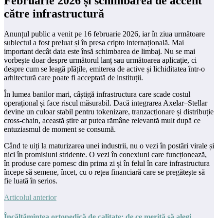
Februarie 2026 și schimbarea de accent
către infrastructură
Anunțul public a venit pe 16 februarie 2026, iar în ziua următoare
subiectul a fost preluat și în presa cripto internațională. Mai
important decât data este însă schimbarea de limbaj. Nu se mai
vorbește doar despre următorul lanț sau următoarea aplicație, ci
despre cum se leagă plățile, emiterea de active și lichiditatea într-o
arhitectură care poate fi acceptată de instituții.
În lumea banilor mari, câștigă infrastructura care scade costul
operațional și face riscul măsurabil. Dacă integrarea Axelar–Stellar
devine un culoar stabil pentru tokenizare, tranzacționare și distribuție
cross-chain, această știre ar putea rămâne relevantă mult după ce
entuziasmul de moment se consumă.
Când te uiți la maturizarea unei industrii, nu o vezi în postări virale și
nici în promisiuni stridente. O vezi în conexiuni care funcționează,
în produse care pornesc din prima zi și în felul în care infrastructura
începe să semene, încet, cu o rețea financiară care se pregătește să
fie luată în serios.
Articolul anterior
Încălțămintea ortopedică de calitate: de ce merită să alegi