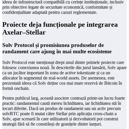
ideea de infrastructură compatibilă cu cerințe instituționale, inclusiv
prin obiective legate de securitate economică, conformitate și
confidențialitate adaptată pentru cazuri reglementate.
Proiecte deja funcționale pe integrarea
Axelar–Stellar
Solv Protocol și promisiunea produselor de
randament care ajung în mai multe ecosisteme
Solv Protocol este menționat drept unul dintre primele proiecte care
folosesc conexiunea nouă. În descrierile din jurul lansării, Solv apare
ca un jucător important în zona de active tokenizate și ca un
allocator în segmentul de real-world assets. De asemenea, este
prezentată ideea că Solv deține cea mai mare rezervă de Bitcoin în
formă onchain.
Pentru publicul larg, această asociere contează printr-un lucru foarte
practic: randamentul caută mereu lichiditatea, iar lichiditatea stă în
locuri diferite. Dacă un produs de randament sau un activ precum
solvBTC poate fi mutat către Stellar prin aplicația cross-chain a
Solv, apar scenarii în care utilizatorii și dezvoltatorii pot construi
strategii fără să fie constrânși de granițele dintre lanțuri.