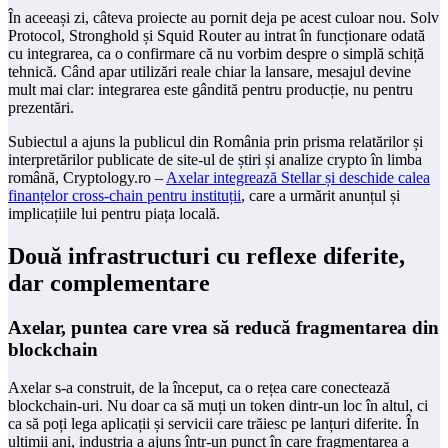
În aceeași zi, câteva proiecte au pornit deja pe acest culoar nou. Solv
Protocol, Stronghold și Squid Router au intrat în funcționare odată
cu integrarea, ca o confirmare că nu vorbim despre o simplă schiță
tehnică. Când apar utilizări reale chiar la lansare, mesajul devine
mult mai clar: integrarea este gândită pentru producție, nu pentru
prezentări.
Subiectul a ajuns la publicul din România prin prisma relatărilor și
interpretărilor publicate de site-ul de știri și analize crypto în limba
română, Cryptology.ro –
Axelar integrează Stellar și deschide calea
finanțelor cross-chain pentru instituții
, care a urmărit anunțul și
implicațiile lui pentru piața locală.
Două infrastructuri cu reflexe diferite,
dar complementare
Axelar, puntea care vrea să reducă fragmentarea din
blockchain
Axelar s-a construit, de la început, ca o rețea care conectează
blockchain-uri. Nu doar ca să muți un token dintr-un loc în altul, ci
ca să poți lega aplicații și servicii care trăiesc pe lanțuri diferite. În
ultimii ani, industria a ajuns într-un punct în care fragmentarea a