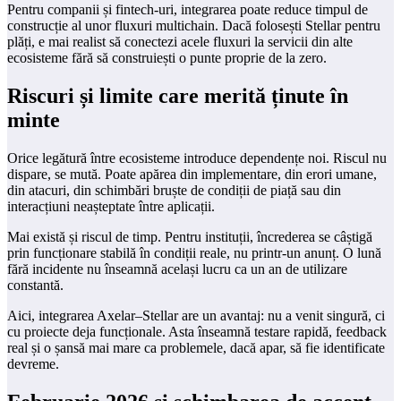
Pentru companii și fintech-uri, integrarea poate reduce timpul de
construcție al unor fluxuri multichain. Dacă folosești Stellar pentru
plăți, e mai realist să conectezi acele fluxuri la servicii din alte
ecosisteme fără să construiești o punte proprie de la zero.
Riscuri și limite care merită ținute în
minte
Orice legătură între ecosisteme introduce dependențe noi. Riscul nu
dispare, se mută. Poate apărea din implementare, din erori umane,
din atacuri, din schimbări bruște de condiții de piață sau din
interacțiuni neașteptate între aplicații.
Mai există și riscul de timp. Pentru instituții, încrederea se câștigă
prin funcționare stabilă în condiții reale, nu printr-un anunț. O lună
fără incidente nu înseamnă același lucru ca un an de utilizare
constantă.
Aici, integrarea Axelar–Stellar are un avantaj: nu a venit singură, ci
cu proiecte deja funcționale. Asta înseamnă testare rapidă, feedback
real și o șansă mai mare ca problemele, dacă apar, să fie identificate
devreme.