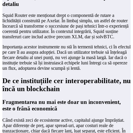
detaliu
Squid Router este menționat drept o componentă de rutare a
lichidității construită pe Axelar. În limbaj simplu, un astfel de router
încearcă să transforme o succesiune de pași tehnici într-o experiență
coerentă pentru utilizator. În contextul integrării, Squid susține
transferuri care includ active precum XLM, dar și solvBTC.
Importanța acestor instrumente nu stă în termenii tehnici, ci în efectul
pe care îl au asupra adopției. Dacă un utilizator trebuie să înțeleagă
fiecare detaliu al unei punți, nu vei ajunge la masă largă. Iar dacă o
instituție trebuie să își instruiască echipele luni întregi ca să opereze
un flux, adoptarea devine scumpă și lentă.
De ce instituțiile cer interoperabilitate, nu
încă un blockchain
Fragmentarea nu mai este doar un inconvenient,
este o frână economică
Când există zeci de ecosisteme active, capitalul ajunge împrăștiat.
Apar diferențe de preț, apar spread-uri, apar costuri reale de
tranzacționare, chiar dacă fiecare lanț, luat separat, este eficient. În