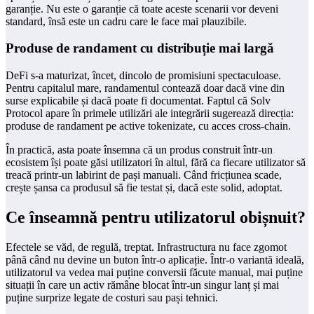
garanție. Nu este o garanție că toate aceste scenarii vor deveni
standard, însă este un cadru care le face mai plauzibile.
Produse de randament cu distribuție mai largă
DeFi s-a maturizat, încet, dincolo de promisiuni spectaculoase.
Pentru capitalul mare, randamentul contează doar dacă vine din
surse explicabile și dacă poate fi documentat. Faptul că Solv
Protocol apare în primele utilizări ale integrării sugerează direcția:
produse de randament pe active tokenizate, cu acces cross-chain.
În practică, asta poate însemna că un produs construit într-un
ecosistem își poate găsi utilizatori în altul, fără ca fiecare utilizator să
treacă printr-un labirint de pași manuali. Când fricțiunea scade,
crește șansa ca produsul să fie testat și, dacă este solid, adoptat.
Ce înseamnă pentru utilizatorul obișnuit?
Efectele se văd, de regulă, treptat. Infrastructura nu face zgomot
până când nu devine un buton într-o aplicație. Într-o variantă ideală,
utilizatorul va vedea mai puține conversii făcute manual, mai puține
situații în care un activ rămâne blocat într-un singur lanț și mai
puține surprize legate de costuri sau pași tehnici.