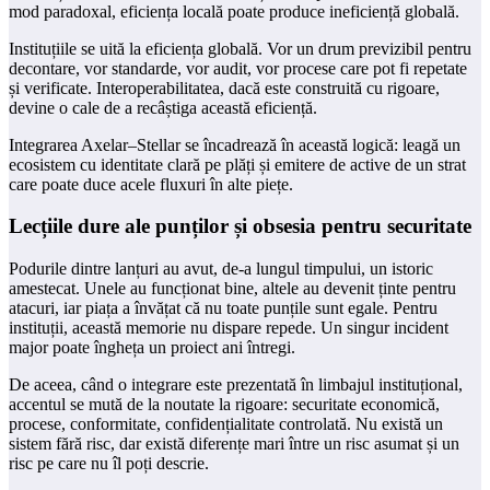
mod paradoxal, eficiența locală poate produce ineficiență globală.
Instituțiile se uită la eficiența globală. Vor un drum previzibil pentru
decontare, vor standarde, vor audit, vor procese care pot fi repetate
și verificate. Interoperabilitatea, dacă este construită cu rigoare,
devine o cale de a recâștiga această eficiență.
Integrarea Axelar–Stellar se încadrează în această logică: leagă un
ecosistem cu identitate clară pe plăți și emitere de active de un strat
care poate duce acele fluxuri în alte piețe.
Lecțiile dure ale punților și obsesia pentru securitate
Podurile dintre lanțuri au avut, de-a lungul timpului, un istoric
amestecat. Unele au funcționat bine, altele au devenit ținte pentru
atacuri, iar piața a învățat că nu toate punțile sunt egale. Pentru
instituții, această memorie nu dispare repede. Un singur incident
major poate îngheța un proiect ani întregi.
De aceea, când o integrare este prezentată în limbajul instituțional,
accentul se mută de la noutate la rigoare: securitate economică,
procese, conformitate, confidențialitate controlată. Nu există un
sistem fără risc, dar există diferențe mari între un risc asumat și un
risc pe care nu îl poți descrie.