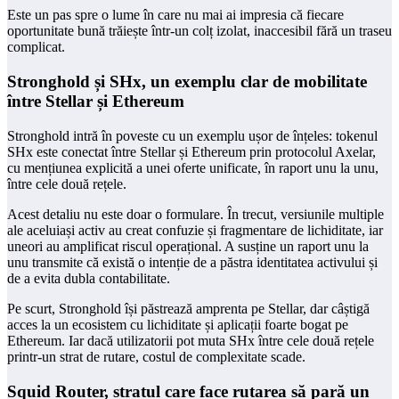
Este un pas spre o lume în care nu mai ai impresia că fiecare
oportunitate bună trăiește într-un colț izolat, inaccesibil fără un traseu
complicat.
Stronghold și SHx, un exemplu clar de mobilitate
între Stellar și Ethereum
Stronghold intră în poveste cu un exemplu ușor de înțeles: tokenul
SHx este conectat între Stellar și Ethereum prin protocolul Axelar,
cu mențiunea explicită a unei oferte unificate, în raport unu la unu,
între cele două rețele.
Acest detaliu nu este doar o formulare. În trecut, versiunile multiple
ale aceluiași activ au creat confuzie și fragmentare de lichiditate, iar
uneori au amplificat riscul operațional. A susține un raport unu la
unu transmite că există o intenție de a păstra identitatea activului și
de a evita dubla contabilitate.
Pe scurt, Stronghold își păstrează amprenta pe Stellar, dar câștigă
acces la un ecosistem cu lichiditate și aplicații foarte bogat pe
Ethereum. Iar dacă utilizatorii pot muta SHx între cele două rețele
printr-un strat de rutare, costul de complexitate scade.
Squid Router, stratul care face rutarea să pară un