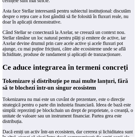
cerințele sunt mai stricte.
Asta face Stellar interesantă pentru subiectul instituțional: discutăm
despre o rețea care a fost gândită să fie folosită în fluxuri reale, nu
doar în aplicații demonstrative.
Când Stellar se conectează la Axelar, se creează un context nou.
Stellar rămâne un loc natural pentru plăți și emitere de active, iar
Axelar devine drumul prin care acele active și acele fluxuri pot
ajunge, cu mai puține fricțiuni, către alte ecosisteme unde se află
lichiditate, produse de randament și aplicații de tranzacționare.
Ce aduce integrarea în termeni concreți
Tokenizare și distribuție pe mai multe lanțuri, fără
să te blochezi într-un singur ecosistem
Tokenizarea nu mai este un cuvânt de prezentare, este o direcție
strategică pentru o parte din industria financiară. Ideea de bază este
simplă: reprezinți pe blockchain un drept de proprietate, o creanță, o
unitate de valoare sau un instrument financiar. Partea grea este
distribuția.
Dacă emiți un activ într-un ecosistem, dar cererea și lichiditatea sunt