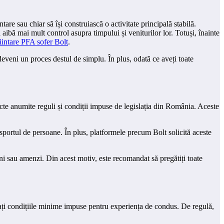
are sau chiar să își construiască o activitate principală stabilă.
ibă mai mult control asupra timpului și veniturilor lor. Totuși, înainte
fiintare PFA sofer Bolt
.
deveni un proces destul de simplu. În plus, odată ce aveți toate
pecte anumite reguli și condiții impuse de legislația din România. Aceste
nsportul de persoane. În plus, platformele precum Bolt solicită aceste
iuni sau amenzi. Din acest motiv, este recomandat să pregătiți toate
tați condițiile minime impuse pentru experiența de condus. De regulă,