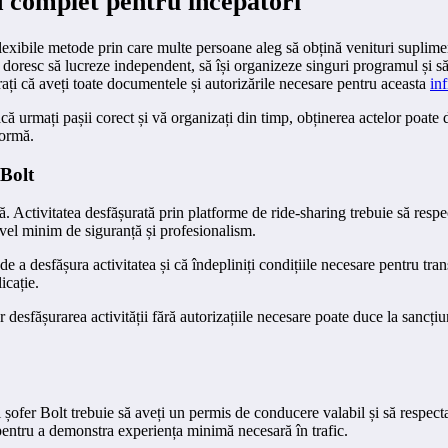
d complet pentru începători
lexibile metode prin care multe persoane aleg să obțină venituri supliment
doresc să lucreze independent, să își organizeze singuri programul și să a
urați că aveți toate documentele și autorizările necesare pentru aceasta
in
că urmați pașii corect și vă organizați din timp, obținerea actelor poate 
formă.
 Bolt
tă. Activitatea desfășurată prin platforme de ride-sharing trebuie să res
 nivel minim de siguranță și profesionalism.
 a desfășura activitatea și că îndepliniți condițiile necesare pentru tra
icație.
r desfășurarea activității fără autorizațiile necesare poate duce la sancț
șofer Bolt trebuie să aveți un permis de conducere valabil și să respec
pentru a demonstra experiența minimă necesară în trafic.