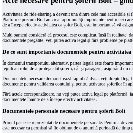
Acte necesare pentru șoferii Bolt – ghi
Activitatea de ride-sharing a devenit una dintre cele mai accesibile și f
Platforme precum Bolt au creat oportunități importante pentru cei care 
de a începe efectiv activitatea ca șofer Bolt, este important să vă asig
Mulți oameni consideră că procesul este complicat, însă în realitate, da
documentele pregătite, veți putea activa legal și fără probleme pe plat
De ce sunt importante documentele pentru activitatea
În domeniul transportului alternativ, partea legală este foarte importan
reguli au rolul de a proteja atât șoferii, cât și pasagerii, asigurând un
Documentele necesare demonstrează faptul că dvs. aveți dreptul legal de
documente pentru validarea contului și pentru activarea șoferilor în apl
Fără actele corespunzătoare, nu veți putea activa legal pe platformă, ia
documentele înainte de a începe efectiv activitatea.
Documentele personale necesare pentru șoferii Bolt
Primul pas este reprezentat de documentele personale. Pentru a deveni 
este necesar ca permisul să fie obținut de o anumită perioadă de timp 