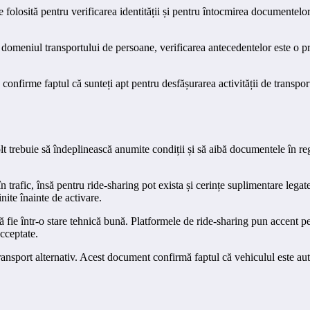
folosită pentru verificarea identității și pentru întocmirea documentelor 
În domeniul transportului de persoane, verificarea antecedentelor este o 
confirme faptul că sunteți apt pentru desfășurarea activității de transp
t trebuie să îndeplinească anumite condiții și să aibă documentele în re
 trafic, însă pentru ride-sharing pot exista și cerințe suplimentare legat
inite înainte de activare.
să fie într-o stare tehnică bună. Platformele de ride-sharing pun accent p
cceptate.
ansport alternativ. Acest document confirmă faptul că vehiculul este autori