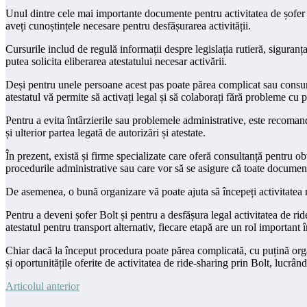
Unul dintre cele mai importante documente pentru activitatea de șofer B
aveți cunoștințele necesare pentru desfășurarea activității.
Cursurile includ de regulă informații despre legislația rutieră, sigura
putea solicita eliberarea atestatului necesar activării.
Deși pentru unele persoane acest pas poate părea complicat sau consumat
atestatul vă permite să activați legal și să colaborați fără probleme cu p
Pentru a evita întârzierile sau problemele administrative, este recoman
și ulterior partea legată de autorizări și atestate.
În prezent, există și firme specializate care oferă consultanță pentru o
procedurile administrative sau care vor să se asigure că toate document
De asemenea, o bună organizare vă poate ajuta să începeți activitatea 
Pentru a deveni șofer Bolt și pentru a desfășura legal activitatea de ri
atestatul pentru transport alternativ, fiecare etapă are un rol important 
Chiar dacă la început procedura poate părea complicată, cu puțină organiz
și oportunitățile oferite de activitatea de ride-sharing prin Bolt, lucrân
Articolul anterior