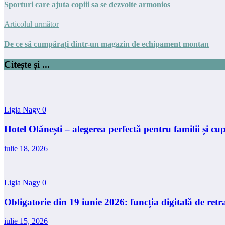
Sporturi care ajuta copiii sa se dezvolte armonios
Articolul următor
De ce să cumpărați dintr-un magazin de echipament montan
Citește și ...
Ligia Nagy
0
Hotel Olănești – alegerea perfectă pentru familii și cup
iulie 18, 2026
Ligia Nagy
0
Obligatorie din 19 iunie 2026: funcția digitală de r
iulie 15, 2026