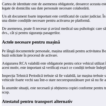
Cartea de identitate este de asemenea obligatorie, deoarece aceasta este 
legate de domiciliu sau date personale necesare colaborării.
Un alt document foarte important este certificatul de cazier judiciar. 
una dintre condițiile necesare pentru activarea pe platformă.
De asemenea, poate fi necesar și avizul medical sau psihologic care să 
dvs., cât și pentru siguranța pasagerilor.
Actele necesare pentru mașină
Pe lângă documentele personale, mașina utilizată pentru activitatea Bol
bază solicitate în procesul de activare.
Asigurarea RCA valabilă este obligatorie pentru orice vehicul utilizat în
acest motiv, este important să verificați exact ce condiții trebuie îndepl
Inspecția Tehnică Periodică trebuie să fie valabilă, iar mașina trebuie 
vehicule foarte vechi sau într-o stare necorespunzătoare pot să nu fie a
În anumite situații, este necesară și obținerea copiei conforme pentru tr
scop.
Atestatul pentru transport alternativ