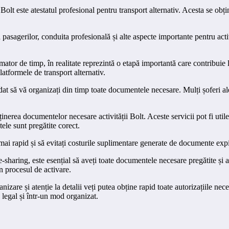
olt este atestatul profesional pentru transport alternativ. Acesta se obț
nța pasagerilor, conduita profesională și alte aspecte importante pentru 
or de timp, în realitate reprezintă o etapă importantă care contribuie l
latformele de transport alternativ.
dat să vă organizați din timp toate documentele necesare. Mulți șoferi a
bținerea documentelor necesare activității Bolt. Aceste servicii pot fi ut
ele sunt pregătite corect.
mai rapid și să evitați costurile suplimentare generate de documente exp
de-sharing, este esențial să aveți toate documentele necesare pregătite și
în procesul de activare.
are și atenție la detalii veți putea obține rapid toate autorizațiile neces
d legal și într-un mod organizat.