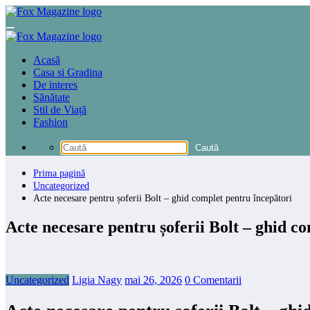
Sari
la
conținut
Acasă
Casa si Gradina
De interes
Sănătate
Stil de Viață
Fashion
Prima pagină
Uncategorized
Acte necesare pentru șoferii Bolt – ghid complet pentru începători
Acte necesare pentru șoferii Bolt – ghid c
Uncategorized
Ligia Nagy
mai 26, 2026
0 Comentarii