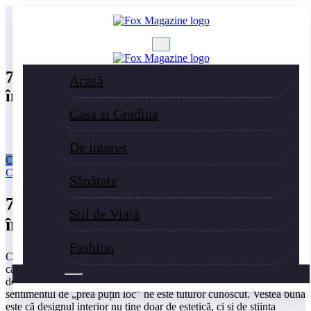
Sari
la
Prima pagină
conținut
Casa si Gradina
7 trucuri pentru a crea iluzia de spațiu într-o cameră mică
7 trucuri pentru a crea iluzia de spațiu
Acasă
într-o cameră mică
Casa si Gradina
De interes
Casa si Gradina
Stil de Viață
Ligia Nagy
iulie 28, 2025
0
Comentarii
Sănătate
7 trucuri pentru a crea iluzia de spațiu
Stil de Viață
într-o cameră mică
Fashion
Cine nu s-a lovit, măcar o dată, de provocarea unui spațiu mic? Fie
că vorbim de o garsonieră cochetă în centrul orașului, un dormitor
de copil în continuă schimbare sau un birou improvizat acasă,
sentimentul de „prea puțin loc” ne este tuturor cunoscut. Vestea bună
este că designul interior nu ține doar de estetică, ci și de știința