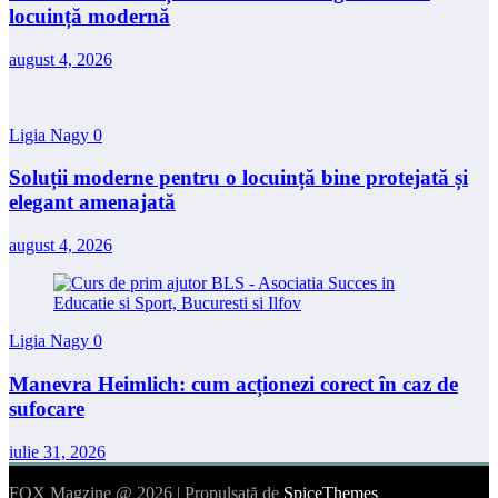
locuință modernă
august 4, 2026
Ligia Nagy
0
Soluții moderne pentru o locuință bine protejată și
elegant amenajată
august 4, 2026
Ligia Nagy
0
Manevra Heimlich: cum acționezi corect în caz de
sufocare
iulie 31, 2026
FOX Magzine @ 2026 | Propulsată de
SpiceThemes