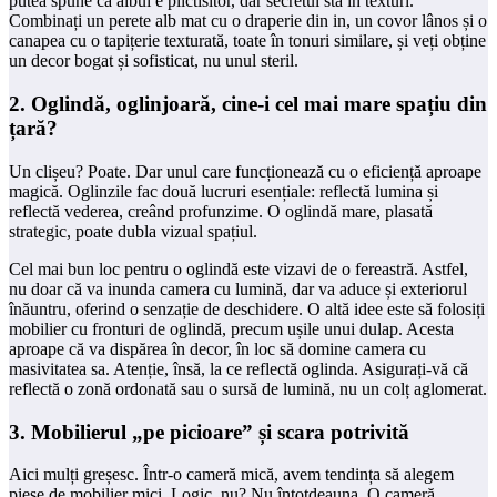
putea spune că albul e plictisitor, dar secretul stă în texturi.
Combinați un perete alb mat cu o draperie din in, un covor lânos și o
canapea cu o tapițerie texturată, toate în tonuri similare, și veți obține
un decor bogat și sofisticat, nu unul steril.
2. Oglindă, oglinjoară, cine-i cel mai mare spațiu din
țară?
Un clișeu? Poate. Dar unul care funcționează cu o eficiență aproape
magică. Oglinzile fac două lucruri esențiale: reflectă lumina și
reflectă vederea, creând profunzime. O oglindă mare, plasată
strategic, poate dubla vizual spațiul.
Cel mai bun loc pentru o oglindă este vizavi de o fereastră. Astfel,
nu doar că va inunda camera cu lumină, dar va aduce și exteriorul
înăuntru, oferind o senzație de deschidere. O altă idee este să folosiți
mobilier cu fronturi de oglindă, precum ușile unui dulap. Acesta
aproape că va dispărea în decor, în loc să domine camera cu
masivitatea sa. Atenție, însă, la ce reflectă oglinda. Asigurați-vă că
reflectă o zonă ordonată sau o sursă de lumină, nu un colț aglomerat.
3. Mobilierul „pe picioare” și scara potrivită
Aici mulți greșesc. Într-o cameră mică, avem tendința să alegem
piese de mobilier mici. Logic, nu? Nu întotdeauna. O cameră