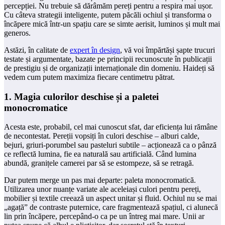
percepției. Nu trebuie să dărâmăm pereți pentru a respira mai ușor.
Cu câteva strategii inteligente, putem păcăli ochiul și transforma o
încăpere mică într-un spațiu care se simte aerisit, luminos și mult mai
generos.
Astăzi, în calitate de
expert în design
, vă voi împărtăși șapte trucuri
testate și argumentate, bazate pe principii recunoscute în publicații
de prestigiu și de organizații internaționale din domeniu. Haideți să
vedem cum putem maximiza fiecare centimetru pătrat.
1. Magia culorilor deschise și a paletei
monocromatice
Acesta este, probabil, cel mai cunoscut sfat, dar eficiența lui rămâne
de necontestat. Pereții vopsiți în culori deschise – alburi calde,
bejuri, griuri-porumbel sau pasteluri subtile – acționează ca o pânză
ce reflectă lumina, fie ea naturală sau artificială. Când lumina
abundă, granițele camerei par să se estompeze, să se retragă.
Dar putem merge un pas mai departe: paleta monocromatică.
Utilizarea unor nuanțe variate ale aceleiași culori pentru pereți,
mobilier și textile creează un aspect unitar și fluid. Ochiul nu se mai
„agață” de contraste puternice, care fragmentează spațiul, ci alunecă
lin prin încăpere, percepând-o ca pe un întreg mai mare. Unii ar