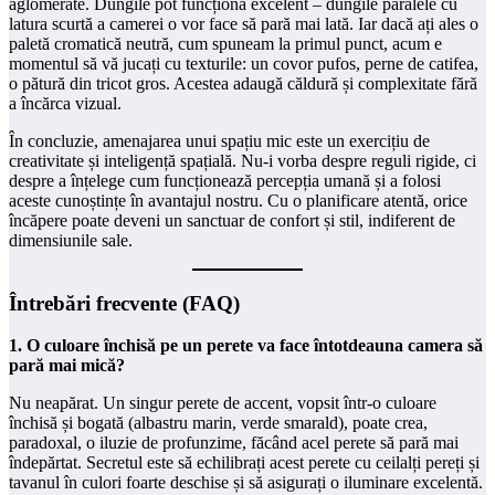
aglomerate. Dungile pot funcționa excelent – dungile paralele cu
latura scurtă a camerei o vor face să pară mai lată. Iar dacă ați ales o
paletă cromatică neutră, cum spuneam la primul punct, acum e
momentul să vă jucați cu texturile: un covor pufos, perne de catifea,
o pătură din tricot gros. Acestea adaugă căldură și complexitate fără
a încărca vizual.
În concluzie, amenajarea unui spațiu mic este un exercițiu de
creativitate și inteligență spațială. Nu-i vorba despre reguli rigide, ci
despre a înțelege cum funcționează percepția umană și a folosi
aceste cunoștințe în avantajul nostru. Cu o planificare atentă, orice
încăpere poate deveni un sanctuar de confort și stil, indiferent de
dimensiunile sale.
Întrebări frecvente (FAQ)
1. O culoare închisă pe un perete va face întotdeauna camera să
pară mai mică?
Nu neapărat. Un singur perete de accent, vopsit într-o culoare
închisă și bogată (albastru marin, verde smarald), poate crea,
paradoxal, o iluzie de profunzime, făcând acel perete să pară mai
îndepărtat. Secretul este să echilibrați acest perete cu ceilalți pereți și
tavanul în culori foarte deschise și să asigurați o iluminare excelentă.