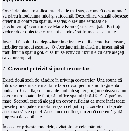
Oricât de bine am aplica trucurile de mai sus, o cameră dezordonată
va părea întotdeauna mică și sufocantă. Dezordinea vizuală obosește
creierul și contractă spațiul. Așadar, o sesiune serioasă de
„decluttering” (cum ar zice Marie Kondo) este esențială. Păstrați la
vedere doar obiectele care sunt cu adevărat frumoase sau utile.
Investiți în soluții de depozitare inteligente: cutii decorative, coșuri,
mobilier cu spații ascunse. O abordare minimalistă nu înseamnă să
trăiți într-un spațiu gol, ci să fiți selectiv cu lucrurile cu care alegeți
să vă înconjurați.
7. Covorul potrivit și jocul texturilor
Există două școli de gândire în privința covoarelor. Una spune că
într-o cameră mică e mai bine fără covor, pentru a nu fragmenta
podeaua. Cealaltă, susținută de mulți designeri, argumentează că un
covor mare poate, de fapt, să unifice spațiul și să-l facă să pară mai
mare. Secretul este să alegeți un covor suficient de mare încât toate
piesele principale de mobilier (sau cel puțin picioarele din față ale
acestora) să stea pe el. Acest lucru definește o zonă coerentă și dă
impresia de stabilitate.
În ceea ce privește modelele, evitați-le pe cele mărunte și