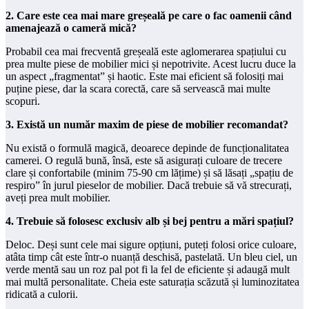
2. Care este cea mai mare greșeală pe care o fac oamenii când
amenajează o cameră mică?
Probabil cea mai frecventă greșeală este aglomerarea spațiului cu
prea multe piese de mobilier mici și nepotrivite. Acest lucru duce la
un aspect „fragmentat” și haotic. Este mai eficient să folosiți mai
puține piese, dar la scara corectă, care să servească mai multe
scopuri.
3. Există un număr maxim de piese de mobilier recomandat?
Nu există o formulă magică, deoarece depinde de funcționalitatea
camerei. O regulă bună, însă, este să asigurați culoare de trecere
clare și confortabile (minim 75-90 cm lățime) și să lăsați „spațiu de
respiro” în jurul pieselor de mobilier. Dacă trebuie să vă strecurați,
aveți prea mult mobilier.
4. Trebuie să folosesc exclusiv alb și bej pentru a mări spațiul?
Deloc. Deși sunt cele mai sigure opțiuni, puteți folosi orice culoare,
atâta timp cât este într-o nuanță deschisă, pastelată. Un bleu ciel, un
verde mentă sau un roz pal pot fi la fel de eficiente și adaugă mult
mai multă personalitate. Cheia este saturația scăzută și luminozitatea
ridicată a culorii.