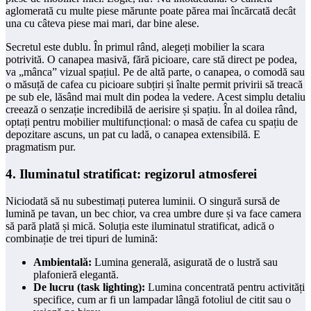
aglomerată cu multe piese mărunte poate părea mai încărcată decât
una cu câteva piese mai mari, dar bine alese.
Secretul este dublu. În primul rând, alegeți mobilier la scara
potrivită. O canapea masivă, fără picioare, care stă direct pe podea,
va „mânca” vizual spațiul. Pe de altă parte, o canapea, o comodă sau
o măsuță de cafea cu picioare subțiri și înalte permit privirii să treacă
pe sub ele, lăsând mai mult din podea la vedere. Acest simplu detaliu
creează o senzație incredibilă de aerisire și spațiu. În al doilea rând,
optați pentru mobilier multifuncțional: o masă de cafea cu spațiu de
depozitare ascuns, un pat cu ladă, o canapea extensibilă. E
pragmatism pur.
4. Iluminatul stratificat: regizorul atmosferei
Niciodată să nu subestimați puterea luminii. O singură sursă de
lumină pe tavan, un bec chior, va crea umbre dure și va face camera
să pară plată și mică. Soluția este iluminatul stratificat, adică o
combinație de trei tipuri de lumină:
Ambientală:
Lumina generală, asigurată de o lustră sau
plafonieră elegantă.
De lucru (task lighting):
Lumina concentrată pentru activități
specifice, cum ar fi un lampadar lângă fotoliul de citit sau o