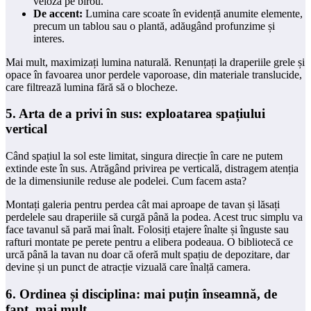
veioză pe birou.
De accent:
Lumina care scoate în evidență anumite elemente,
precum un tablou sau o plantă, adăugând profunzime și
interes.
Mai mult, maximizați lumina naturală. Renunțați la draperiile grele și
opace în favoarea unor perdele vaporoase, din materiale translucide,
care filtrează lumina fără să o blocheze.
5. Arta de a privi în sus: exploatarea spațiului
vertical
Când spațiul la sol este limitat, singura direcție în care ne putem
extinde este în sus. Atrăgând privirea pe verticală, distragem atenția
de la dimensiunile reduse ale podelei. Cum facem asta?
Montați galeria pentru perdea cât mai aproape de tavan și lăsați
perdelele sau draperiile să curgă până la podea. Acest truc simplu va
face tavanul să pară mai înalt. Folosiți etajere înalte și înguste sau
rafturi montate pe perete pentru a elibera podeaua. O bibliotecă ce
urcă până la tavan nu doar că oferă mult spațiu de depozitare, dar
devine și un punct de atracție vizuală care înalță camera.
6. Ordinea și disciplina: mai puțin înseamnă, de
fapt, mai mult