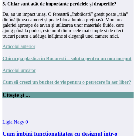
5. Chiar sunt atât de importante perdelele și draperiile?
Da, au un impact uriaș. O fereastră „îmbrăcată” greșit poate „tăia”
din înălțimea camerei și poate bloca lumina prețioasă. Montarea
galeriei aproape de tavan și utilizarea unor materiale fluide, care
ajung până la podea, este unul dintre cele mai simple și de efect
trucuri pentru a adăuga înălțime și eleganță unei camere mici.
Articolul anterior
Chirurgia plastica in Bucuresti – solutia pentru un nou inceput
Articolul următor
Cum să creezi un buchet de vis pentru o petrecere în aer liber?
Citește și ...
Ligia Nagy
0
Cum îmbini funcționalitatea cu designul într-o