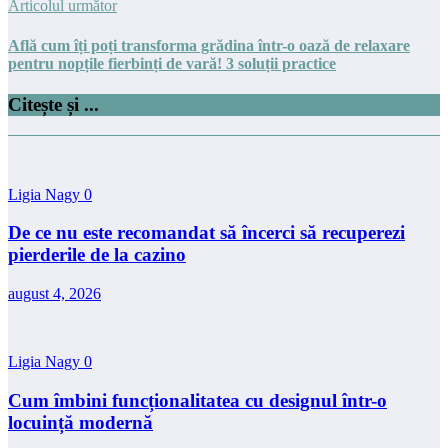
Articolul următor
Află cum îți poți transforma grădina într-o oază de relaxare
pentru nopțile fierbinți de vară! 3 soluții practice
Citește și ...
Ligia Nagy
0
De ce nu este recomandat să încerci să recuperezi
pierderile de la cazino
august 4, 2026
Ligia Nagy
0
Cum îmbini funcționalitatea cu designul într-o
locuință modernă