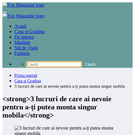
Sari
la
conținut
Acasă
Casa si Gradina
De interes
Sănătate
Stil de Viață
Fashion
Prima pagină
Casa si Gradina
3 lucruri de care ai nevoie pentru a-ți putea monta singur mobila
<strong>3 lucruri de care ai nevoie
pentru a-ți putea monta singur
mobila</strong>