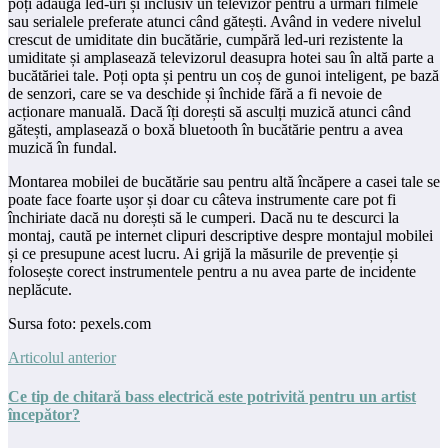
poți adăuga led-uri și inclusiv un televizor pentru a urmări filmele
sau serialele preferate atunci când gătești. Având in vedere nivelul
crescut de umiditate din bucătărie, cumpără led-uri rezistente la
umiditate și amplasează televizorul deasupra hotei sau în altă parte a
bucătăriei tale. Poți opta și pentru un coș de gunoi inteligent, pe bază
de senzori, care se va deschide și închide fără a fi nevoie de
acționare manuală. Dacă îți dorești să asculți muzică atunci când
gătești, amplasează o boxă bluetooth în bucătărie pentru a avea
muzică în fundal.
Montarea mobilei de bucătărie sau pentru altă încăpere a casei tale se
poate face foarte ușor și doar cu câteva instrumente care pot fi
închiriate dacă nu dorești să le cumperi. Dacă nu te descurci la
montaj, caută pe internet clipuri descriptive despre montajul mobilei
și ce presupune acest lucru. Ai grijă la măsurile de prevenție și
folosește corect instrumentele pentru a nu avea parte de incidente
neplăcute.
Sursa foto: pexels.com
Articolul anterior
Ce tip de chitară bass electrică este potrivită pentru un artist
începător?