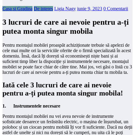
Casa si Gradina
De interes
Ligia Nagy
iunie 9, 2023
0 Comentarii
3 lucruri de care ai nevoie pentru a-ți
putea monta singur mobila
Pentru montajul mobilei proaspăt achiziționate trebuie să apelezi de
cele mai multe ori la serviciile oferite de o firmă specializată în acest
domeniu. Însă, dacă îți dorești să economisești niște bani și ai
suficient timp liber la dispoziție și instrumentele necesare, montajul
mobilei se poate face chiar de către tine. Mai jos, vei găsi o listă cu 3
lucruri de care ai nevoie pentru a-ți putea monta chiar tu mobila ta.
Iată cele 3 lucruri de care ai nevoie
pentru a-ți putea monta singur mobila!
1.
Instrumentele necesare
Pentru montajul mobilei nu vei avea nevoie de instrumente
sofisticate deoarece un ferăstrău electric, o mașina de înșurubat, un
poloboc și un ciocan pentru mobilă îți vor fi suficiente. Dacă nu deții
astfel de unelte și nici nu dorești să le cumperi, nu uita că le poți